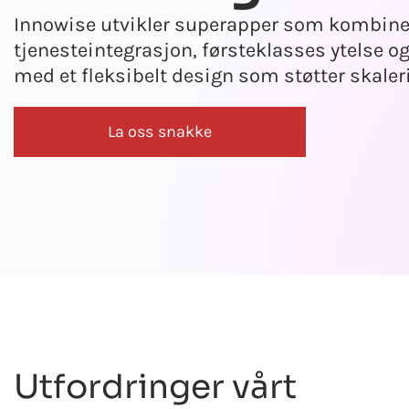
Innowise utvikler superapper som kombine
tjenesteintegrasjon, førsteklasses ytelse o
med et fleksibelt design som støtter skaler
La oss snakke
Utfordringer vårt