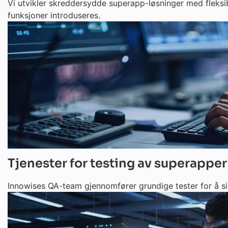
Vi utvikler skreddersydde superapp-løsninger med fleksib
funksjoner introduseres.
Tjenester for testing av superapper
Innowises QA-team gjennomfører grundige tester for å sik