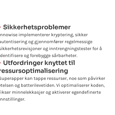
Sikkerhetsproblemer
Innowise implementerer kryptering, sikker
autentisering og gjennomfører regelmessige
sikkerhetsrevisjoner og inntrengningstester for å
identifisere og forebygge sårbarheter.
Utfordringer knyttet til
ressursoptimalisering
Superapper kan tappe ressurser, noe som påvirker
ytelsen og batterilevetiden. Vi optimaliserer koden,
fikser minnelekkasjer og aktiverer egendefinerte
innstillinger.