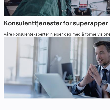
Konsulenttjenester for superapper
Våre konsulenteksperter hjelper deg med å forme visjonen 