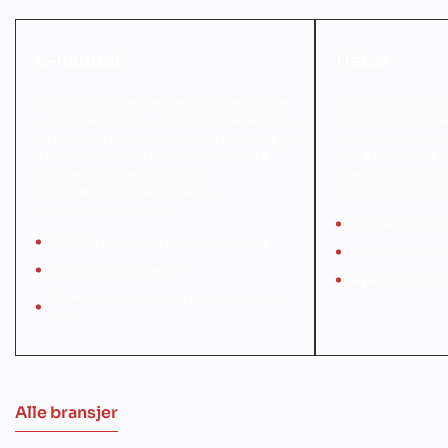
e-handel
Helse
Teamet vårt hjelper deg med å få oversikt over
Gjør dataene dine om
hva kundene dine vil ha, forutse lagerbehovene
innsikt. Innowises 
og planlegge produktsortimentet bedre. Vi gjør
business intelligenc
e-handelsstrategien din mer effektiv ved å
med å ta smartere b
analysere alt fra prissetting og
trender og forbedre 
leverandørytelse til klargjørende
samtidig som de red
markedsføringsanalyser.
Bedre behandling t
1TP49Øke salget med datadrevet innsikt
Smartere beslutnin
Nøyaktige lagerprognoser
Høyere nivåer av e
Optimalisering av prising og reduksjon av
risiko
Alle bransjer