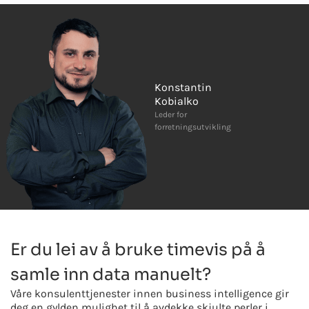
Konstantin
Kobialko
Leder for
forretningsutvikling
Er du lei av å bruke timevis på å
samle inn data manuelt?
Våre konsulenttjenester innen business intelligence gir
deg en gylden mulighet til å avdekke skjulte perler i