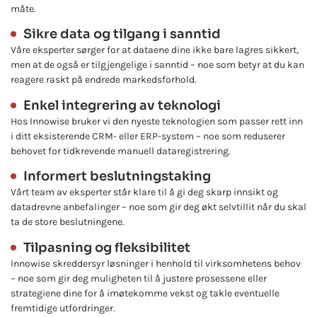
måte.
Sikre data og tilgang i sanntid
Våre eksperter sørger for at dataene dine ikke bare lagres sikkert,
men at de også er tilgjengelige i sanntid – noe som betyr at du kan
reagere raskt på endrede markedsforhold.
Enkel integrering av teknologi
Hos Innowise bruker vi den nyeste teknologien som passer rett inn
i ditt eksisterende CRM- eller ERP-system – noe som reduserer
behovet for tidkrevende manuell dataregistrering.
Informert beslutningstaking
Vårt team av eksperter står klare til å gi deg skarp innsikt og
datadrevne anbefalinger – noe som gir deg økt selvtillit når du skal
ta de store beslutningene.
Tilpasning og fleksibilitet
Innowise skreddersyr løsninger i henhold til virksomhetens behov
– noe som gir deg muligheten til å justere prosessene eller
strategiene dine for å imøtekomme vekst og takle eventuelle
fremtidige utfordringer.