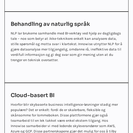
Behandling av naturlig språk
NLP lar brukerne samhandle med BI-verktøy ved hjelp av dagligdags
tale – noe som betyr at ikke-teknikere enkelt kan analysere data,
stille spørsmål og motta svar i klartekst. Innowise utnytter NLP for å
gjøre dataanalyse mer tilgjengelig, omdanne rå, ineffektive data til
verdifull informasjon og gi deg svar som gir mening uten at du
trenger en teknisk oversetter.
Cloud-basert BI
Hvorfor blir skybaserte business intelligence-løsninger stadig mer
populære? Det er enkelt: fordi de er skalerbare, fleksible og
skånsomme for lommeboken. Disse plattformene gjør også
teamarbeid til en lek takket være enkel ekstern tilgang. Hos
Innowise samarbeider vi med ledende skyleverandører som AWS,
Azure og GCP. Disse partnerskapene gjør det mulig for oss å tilby