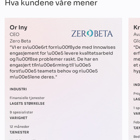
Hva kundene våre mener
Or Iny
Kr
CEO
Av
Zero Beta
Glo
"Vi er sv\u00e6rt forn\u00f8yde med Innowises
"D
engasjement for \u00e5 levere kvalitetsarbeid
er
og l\u00f8se problemer raskt. De har en
me
engasjert tiln\u00e6rming til \u00e5
et
forst\u00e5 teamets behov og n\u00e5
hy
m\u00e5lene deres."
IND
INDUSTRI
Pro
Finansielle tjenester
LA
LAGETS STØRRELSE
1 sp
9 spesialister
VA
VARIGHET
Feb
12 måneder
TJE
TJENESTER
Bed