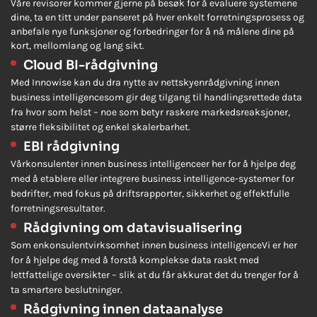
Våre revisorer kommer gjerne på besøk for å evaluere systemene
dine, ta en titt under panseret på hver enkelt forretningsprosess og
anbefale nye funksjoner og forbedringer for å nå målene dine på
kort, mellomlang og lang sikt.
Cloud BI-rådgivning
Med Innowise kan du dra nytte av nettskyen
rådgivning innen
business intelligence
som gir deg tilgang til handlingsrettede data
fra hvor som helst – noe som betyr raskere markedsreaksjoner,
større fleksibilitet og enkel skalerbarhet.
EBI rådgivning
Vår
konsulenter innen business intelligence
er her for å hjelpe deg
med å etablere eller integrere business intelligence-systemer for
bedrifter, med fokus på driftsrapporter, sikkerhet og effektfulle
forretningsresultater.
Rådgivning om datavisualisering
Som en
konsulentvirksomhet innen business intelligence
Vi er her
for å hjelpe deg med å forstå komplekse data raskt med
lettfattelige oversikter – slik at du får akkurat det du trenger for å
ta smartere beslutninger.
Rådgivning innen dataanalyse