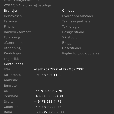
VOKA 3D Anatomi og patologi
Bransjer
Om oss
Helsevesen
Hvordan vi arbeider
Farmasi
Tekniske partnere
Finans
Teknologier
Bankvirksomhet
Design Studio
Forsikring
XR studio
eCommerce
Blogg
Utdanning
Casestudier
Produksjon
Regler for god oppførsel
Logistikk
Kontakt oss
USA
+1 917 267 7727
,
+1 772 232 7337
De Forente
+971 58 527 4499
Arabiske
Emirater
UK
+44 7860 340 279
Tyskland
+49 30 520 158 80
Sveits
+49 178 233 41 75
Østerrike
+49 178 233 41 75
Italia
+39 085 93 96 800