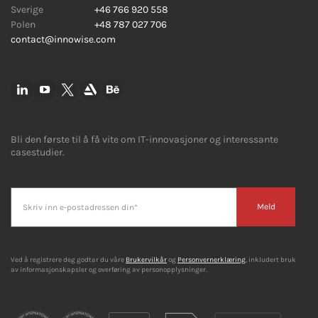
Sverige
+46 766 920 558
Polen
+48 787 027 706
contact@innowise.com
Bli den første til å få vite om IT-innovasjoner og interessante
casestudier.
Meld
Ved å registrere deg godtar du våre
Brukervilkår
og
Personvernerklæring
, inkludert bruk
av informasjonskapsler og overføring av personopplysninger.