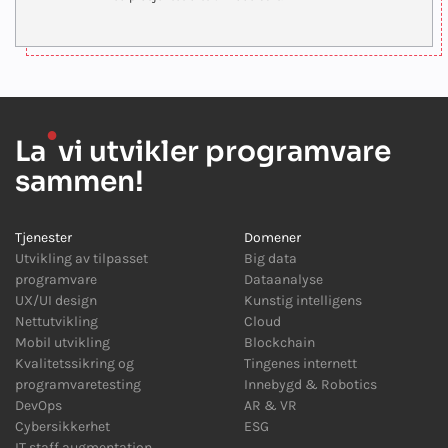
●
La
vi utvikler programvare
sammen!
Tjenester
Domener
Utvikling av tilpasset
Big data
programvare
Dataanalyse
UX/UI design
Kunstig intelligens
Nettutvikling
Cloud
Mobil utvikling
Blockchain
Kvalitetssikring og
Tingenes internett
programvaretesting
Innebygd
&
Robotics
DevOps
AR
&
VR
Cybersikkerhet
ESG
IT staff augmentation