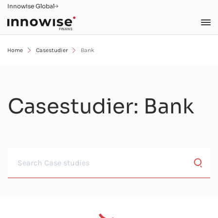
Innowise Global
FINANS
Home
Casestudier
Bank
Casestudier
: Bank