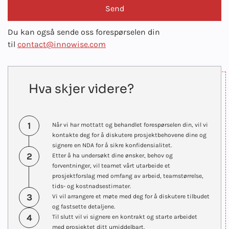
Du kan også sende oss forespørselen din
til
contact@innowise.com
Hva skjer videre?
1
Når vi har mottatt og behandlet forespørselen din, vil vi
kontakte deg for å diskutere prosjektbehovene dine og
signere en NDA for å sikre konfidensialitet.
2
Etter å ha undersøkt dine ønsker, behov og
forventninger, vil teamet vårt utarbeide et
prosjektforslag med omfang av arbeid, teamstørrelse,
tids- og kostnadsestimater.
3
Vi vil arrangere et møte med deg for å diskutere tilbudet
og fastsette detaljene.
4
Til slutt vil vi signere en kontrakt og starte arbeidet
med prosjektet ditt umiddelbart.