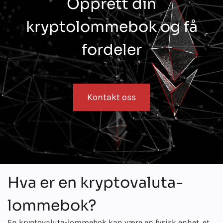
Opprett din
kryptolommebok og få
fordeler
Kontakt oss
Hva er en kryptovaluta-
lommebok?
En kryptovaluta-lommebok kan være en fysisk enhet, et