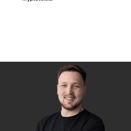
Også kjent som kalde lommebøker, bruker
maskinvarekryptolommebøker fysisk medium
for å lagre private eller offentlige nøkler. De er
ikke koblet til Internett, og det er derfor kalde
lommebøker anses å være sikrere enn varme.