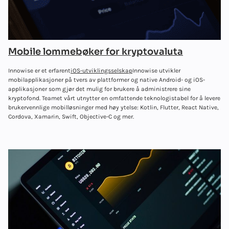
Mobile lommebøker for kryptovaluta
Innowise er et erfarent
iOS-utviklingsselskap
Innowise utvikler
mobilapplikasjoner på tvers av plattformer og native Android- og iOS-
applikasjoner som gjør det mulig for brukere å administrere sine
kryptofond. Teamet vårt utnytter en omfattende teknologistabel for å levere
brukervennlige mobilløsninger med høy ytelse: Kotlin, Flutter, React Native,
Cordova, Xamarin, Swift, Objective-C og mer.