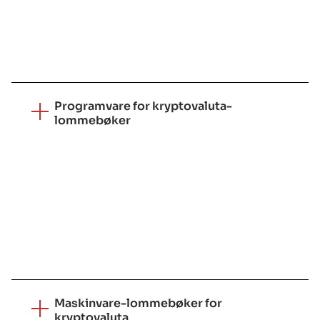
litium-lommebøker, XRP-lommebøker osv. Vi
sørger for robust sikkerhet og gjør nødvendige
integrasjoner.
Programvare for kryptovaluta-
lommebøker
Såkalte "hot crypto wallets" kan komme i form
av mobil-, nett- og skrivebordsløsninger.
Programvarelommebøker er direkte koblet til
Internett, så de er mer egnet for kryptohandel
på nettet, men kan være sårbare for
skadevareangrep.
Maskinvare-lommebøker for
kryptovaluta