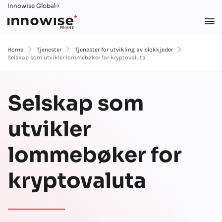
Innowise Global
FINANS
Home
Tjenester
Tjenester for utvikling av blokkjeder
Selskap som utvikler lommebøker for kryptovaluta
Selskap som
utvikler
lommebøker for
kryptovaluta