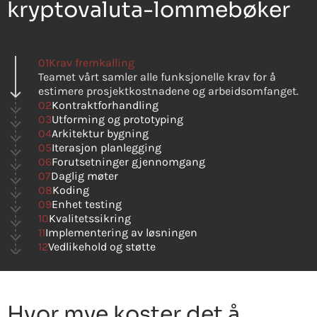
kryptovaluta-lommebøker
01
Krav fremkalling
Teamet vårt samler alle funksjonelle krav for å
estimere prosjektkostnadene og arbeidsomfanget.
02
Kontraktforhandling
03
Utforming og prototyping
04
Arkitektur bygning
05
Iterasjon planlegging
06
Forutsetninger gjennomgang
07
Daglig møter
08
Koding
09
Enhet testing
10
Kvalitetssikring
11
Implementering av løsningen
12
Vedlikehold og støtte
Hvor mye koster det å