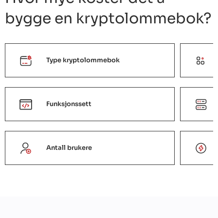
bygge en kryptolommebok?
Type kryptolommebok
01
02
03
Krav
Kontrakt
Desig
fremkalling
forhandling
og proto
Funksjonssett
Antall brukere