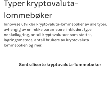
Typer kryptovaluta-
lommebøker
Innowise utvikler kryptovaluta-lommebøker av alle typer,
avhengig av en rekke parametere, inkludert type
nøkkellagring, antall kryptovalutaer som støttes,
lagringsmetode, antall brukere av kryptovaluta-
lommeboken og mer.
Sentraliserte kryptovaluta-lommebøker
Sentraliserte eller deponerende
kryptolommebøker involverer tredjeparter for å
lagre, sende eller motta kryptoaktiva.
Tredjeparter har tilgang til private nøkler og
handler på vegne av kryptolommebokbrukerne
for å administrere kryptovalutaer. Sentraliserte