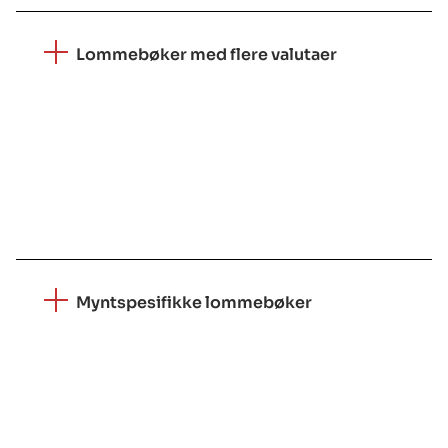
Lommebøker med flere valutaer
Innowise lager lommebokplattformer med flere
valutaer som støtter store kryptovalutaer,
inkludert BTC, ETH, LTC, XRP og mer. Slike
lommebøker er praktiske verktøy for å bytte
kryptoaktiva i ett programvaresystem.
Myntspesifikke lommebøker
Vårt firma designer toppmoderne
kryptolommebokapplikasjoner for å
administrere spesifikke kryptovalutaer:
Bitcoin-lommebøker, Ethereum-lommebøker,