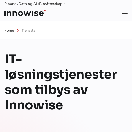
Finans
Data og AI
Biovitenskap
Home
Tjenester
IT-
løsningstjenester
som tilbys av
Innowise