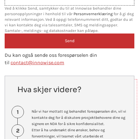
Ved å klikke Send, samtykker du til at Innowise behandler dine
personopplysninger i henhold til vår
Personvernerklæring
for å gi deg
relevant informasjon. Ved å oppgi telefonnummeret ditt, godtar du at
vi kan kontakte deg via talesamtaler, SMS og meldingsapper.
Samtale-, meldings- og datakostnader kan påløpe.
Du kan også sende oss forespørselen din
til
contact@innowise.com
Hva skjer videre?
1
Når vi har mottatt og behandlet forespørselen din, vil vi
kontakte deg for å diskutere prosjektbehovene dine og
signere en NDA for å sikre konfidensialitet.
2
Etter å ha undersøkt dine ønsker, behov og
forventninger, vil teamet vårt utarbeide et