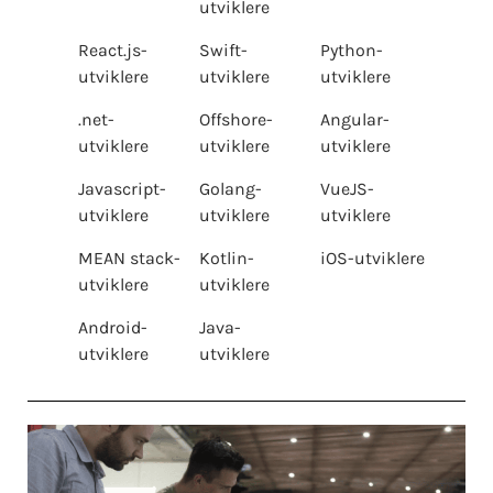
utviklere
React.js-
Swift-
Python-
utviklere
utviklere
utviklere
.net-
Offshore-
Angular-
utviklere
utviklere
utviklere
Javascript-
Golang-
VueJS-
utviklere
utviklere
utviklere
MEAN stack-
Kotlin-
iOS-utviklere
utviklere
utviklere
Android-
Java-
utviklere
utviklere