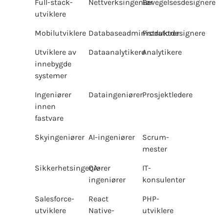
Full-stack-
Nettverksingeniør
Bevegelsesdesignere
utviklere
Mobilutviklere
Databaseadministratorer
Produktdesignere
Utviklere av
Dataanalytikere
Analytikere
innebygde
systemer
Ingeniører
Dataingeniører
Prosjektledere
innen
fastvare
Skyingeniører
AI-ingeniører
Scrum-
mester
Sikkerhetsingeniører
QA-
IT-
ingeniører
konsulenter
Salesforce-
React
PHP-
utviklere
Native-
utviklere