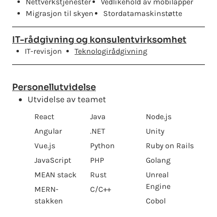
Nettverkstjenester
Vedlikehold av mobilapper
Migrasjon til skyen
Stordatamaskinstøtte
IT-rådgivning og konsulentvirksomhet
IT-revisjon
Teknologirådgivning
Personellutvidelse
Utvidelse av teamet
React
Java
Node.js
Angular
.NET
Unity
Vue.js
Python
Ruby on Rails
JavaScript
PHP
Golang
MEAN stack
Rust
Unreal
Engine
MERN-
C/C++
stakken
Cobol