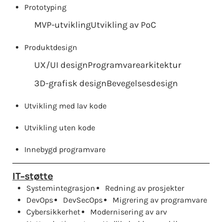
Prototyping
MVP-utvikling
Utvikling av PoC
Produktdesign
UX/UI design
Programvarearkitektur
3D-grafisk design
Bevegelsesdesign
Utvikling med lav kode
Utvikling uten kode
Innebygd programvare
IT-støtte
Systemintegrasjon
Redning av prosjekter
DevOps
DevSecOps
Migrering av programvare
Cybersikkerhet
Modernisering av arv