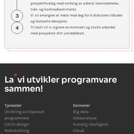
prosjektforslag med omfang av arbeid, teamstørrelse,
tids- og kostnadsestimater.
3
Vi vil arrangere et møte med deg for å diskutere tilbudet
og fastsette detaljene.
4
Til slutt vil vi signere en kontrakt og starte arbeidet
med prosjektet ditt umiddelbart.
●
La
vi utvikler programvare
sammen!
Tjenester
Domener
Utvikling av tilpasset
Big data
programvare
Dataanalyse
UX/UI design
Kunstig intelligens
Nettutvikling
Cloud