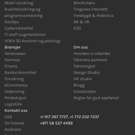
Mobil utvikling
Blockchain
Kvalitetssikring og
Tingenes internett
programvaretesting
Innebygd
&
Robotics
DevOps
AR
&
VR
Cybersikkerhet
ESG
IT staff augmentation
VOKA 3D Anatomi og patologi
Bransjer
Om oss
Helsevesen
Hvordan vi arbeider
Farmasi
Tekniske partnere
Finans
Teknologier
Bankvirksomhet
Design Studio
Forsikring
XR studio
eCommerce
Blogg
Utdanning
Casestudier
Produksjon
Regler for god oppførsel
Logistikk
Kontakt oss
USA
+1 917 267 7727
,
+1 772 232 7337
De Forente
+971 58 527 4499
Arabiske