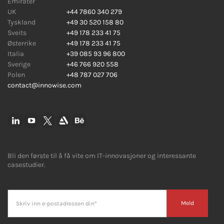
Emirater
UK
+44 7860 340 279
Tyskland
+49 30 520 158 80
Sveits
+49 178 233 41 75
Østerrike
+49 178 233 41 75
Italia
+39 085 93 96 800
Sverige
+46 766 920 558
Polen
+48 787 027 706
contact@innowise.com
Bli den første til å få vite om IT-innovasjoner og interessante
casestudier.
Meld