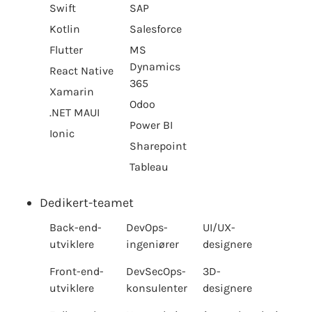
Swift
SAP
Kotlin
Salesforce
Flutter
MS
Dynamics
React Native
365
Xamarin
Odoo
.NET MAUI
Power BI
Ionic
Sharepoint
Tableau
Dedikert-teamet
Back-end-
DevOps-
UI/UX-
utviklere
ingeniører
designere
Front-end-
DevSecOps-
3D-
utviklere
konsulenter
designere