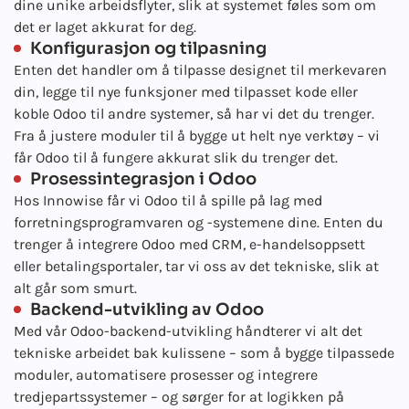
dine unike arbeidsflyter, slik at systemet føles som om
det er laget akkurat for deg.
Konfigurasjon og tilpasning
Enten det handler om å tilpasse designet til merkevaren
din, legge til nye funksjoner med tilpasset kode eller
koble Odoo til andre systemer, så har vi det du trenger.
Fra å justere moduler til å bygge ut helt nye verktøy – vi
får Odoo til å fungere akkurat slik du trenger det.
Prosessintegrasjon i Odoo
Hos Innowise får vi Odoo til å spille på lag med
forretningsprogramvaren og -systemene dine. Enten du
trenger å integrere Odoo med CRM, e-handelsoppsett
eller betalingsportaler, tar vi oss av det tekniske, slik at
alt går som smurt.
Backend-utvikling av Odoo
Med vår Odoo-backend-utvikling håndterer vi alt det
tekniske arbeidet bak kulissene – som å bygge tilpassede
moduler, automatisere prosesser og integrere
tredjepartssystemer – og sørger for at logikken på