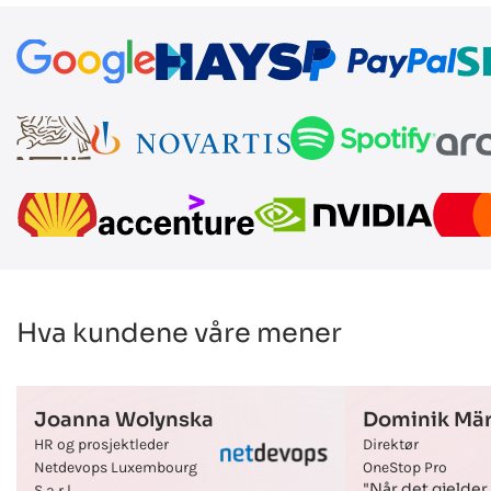
Hva kundene våre mener
Joanna Wolynska
Dominik Mär
HR og prosjektleder
Direktør
Netdevops Luxembourg
OneStop Pro
"Når det gjelde
S.a.r.l.