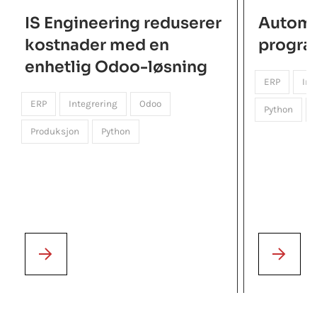
IS Engineering reduserer
Automa
kostnader med en
progra
enhetlig Odoo-løsning
ERP
Inf
ERP
Integrering
Odoo
Python
Produksjon
Python