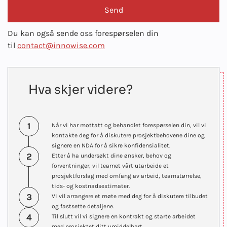
Du kan også sende oss forespørselen din
til
contact@innowise.com
Hva skjer videre?
1
Når vi har mottatt og behandlet forespørselen din, vil vi
kontakte deg for å diskutere prosjektbehovene dine og
signere en NDA for å sikre konfidensialitet.
2
Etter å ha undersøkt dine ønsker, behov og
forventninger, vil teamet vårt utarbeide et
prosjektforslag med omfang av arbeid, teamstørrelse,
tids- og kostnadsestimater.
3
Vi vil arrangere et møte med deg for å diskutere tilbudet
og fastsette detaljene.
4
Til slutt vil vi signere en kontrakt og starte arbeidet
med prosjektet ditt umiddelbart.