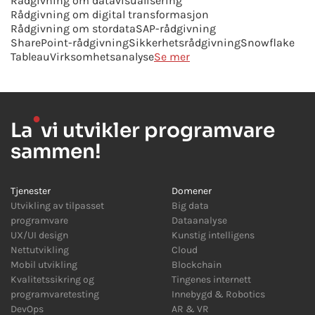
Rådgivning om datavisualisering
Rådgivning om digital transformasjon
Rådgivning om stordata
SAP-rådgivning
SharePoint-rådgivning
Sikkerhetsrådgivning
Snowflake
Tableau
Virksomhetsanalyse
Se mer
●
La
vi utvikler programvare
sammen!
Tjenester
Domener
Utvikling av tilpasset
Big data
programvare
Dataanalyse
UX/UI design
Kunstig intelligens
Nettutvikling
Cloud
Mobil utvikling
Blockchain
Kvalitetssikring og
Tingenes internett
programvaretesting
Innebygd
&
Robotics
DevOps
AR
&
VR