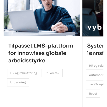
Tilpasset LMS-plattform
System 
for Innowises globale
lønnsfo
arbeidsstyrke
HR og rekru
HR og rekruttering
Et Foretak
Automatiser
Utdanning
JavaScript
React