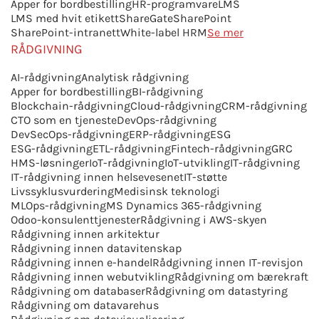
Apper for bordbestilling
HR-programvare
LMS
LMS med hvit etikett
ShareGate
SharePoint
SharePoint-intranett
White-label HRM
Se mer
RÅDGIVNING
AI-rådgivning
Analytisk rådgivning
Apper for bordbestilling
BI-rådgivning
Blockchain-rådgivning
Cloud-rådgivning
CRM-rådgivning
CTO som en tjeneste
DevOps-rådgivning
DevSecOps-rådgivning
ERP-rådgivning
ESG
ESG-rådgivning
ETL-rådgivning
Fintech-rådgivning
GRC
HMS-løsninger
IoT-rådgivning
IoT-utvikling
IT-rådgivning
IT-rådgivning innen helsevesenet
IT-støtte
Livssyklusvurdering
Medisinsk teknologi
MLOps-rådgivning
MS Dynamics 365-rådgivning
Odoo-konsulenttjenester
Rådgivning i AWS-skyen
Rådgivning innen arkitektur
Rådgivning innen datavitenskap
Rådgivning innen e-handel
Rådgivning innen IT-revisjon
Rådgivning innen webutvikling
Rådgivning om bærekraft
Rådgivning om databaser
Rådgivning om datastyring
Rådgivning om datavarehus