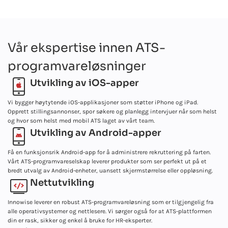
profiler i databasen. Med vår ATS-programvare for rekruttering kan
Bruk vår ATS-programvare til å opprette kandidatprofiler med alle
du også legge til søkere fra en rekke ulike jobbtavler og
detaljer inkludert, fra CV-er til personopplysninger og
plattformer.
tilbakemeldinger fra intervjuer. Med alt samlet på ett sted blir
Vår ekspertise innen ATS-
gjennomgangen og vurderingen av søkerne mer effektiv.
programvareløsninger
Utvikling av iOS-apper
Vi bygger høytytende iOS-applikasjoner som støtter iPhone og iPad.
Opprett stillingsannonser, spor søkere og planlegg intervjuer når som helst
og hvor som helst med mobil ATS laget av vårt team.
Utvikling av Android-apper
Få en funksjonsrik Android-app for å administrere rekruttering på farten.
Vårt ATS-programvareselskap leverer produkter som ser perfekt ut på et
bredt utvalg av Android-enheter, uansett skjermstørrelse eller oppløsning.
Nettutvikling
Innowise leverer en robust ATS-programvareløsning som er tilgjengelig fra
alle operativsystemer og nettlesere. Vi sørger også for at ATS-plattformen
din er rask, sikker og enkel å bruke for HR-eksperter.