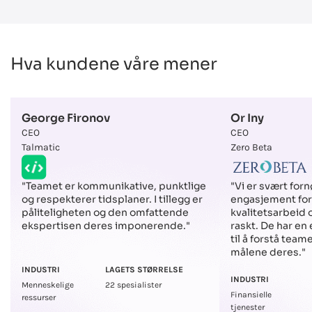
Hva kundene våre mener
George Fironov
Or Iny
CEO
CEO
Talmatic
Zero Beta
"Vi er svært fo
"Teamet er kommunikative, punktlige
engasjement for
og respekterer tidsplaner. I tillegg er
kvalitetsarbeid
påliteligheten og den omfattende
raskt. De har en
ekspertisen deres imponerende."
til å forstå tea
målene deres."
INDUSTRI
LAGETS STØRRELSE
INDUSTRI
Menneskelige
22 spesialister
Finansielle
ressurser
tjenester