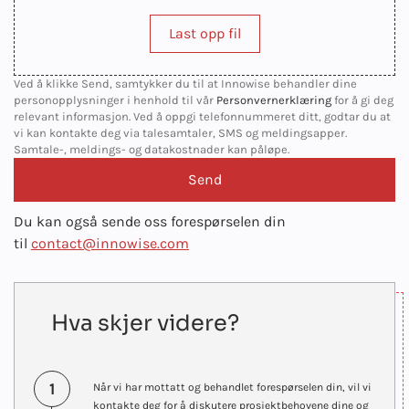
Last opp fil
Ved å klikke Send, samtykker du til at Innowise behandler dine
personopplysninger i henhold til vår
Personvernerklæring
for å gi deg
relevant informasjon. Ved å oppgi telefonnummeret ditt, godtar du at
vi kan kontakte deg via talesamtaler, SMS og meldingsapper.
Samtale-, meldings- og datakostnader kan påløpe.
Du kan også sende oss forespørselen din
til
contact@innowise.com
Hva skjer videre?
1
Når vi har mottatt og behandlet forespørselen din, vil vi
kontakte deg for å diskutere prosjektbehovene dine og