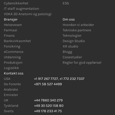
Cybersikkerhet
ESG
IT staff augmentation
VOKA 3D Anatomi og patologi
Bransjer
Om oss
Helsevesen
Hvordan vi arbeider
Farmasi
Tekniske partnere
Finans
Teknologier
Bankvirksomhet
Design Studio
Forsikring
XR studio
eCommerce
Blogg
Utdanning
Casestudier
Produksjon
Regler for god oppførsel
Logistikk
Kontakt oss
USA
+1 917 267 7727
,
+1 772 232 7337
De Forente
+971 58 527 4499
Arabiske
Emirater
UK
+44 7860 340 279
Tyskland
+49 30 520 158 80
Sveits
+49 178 233 41 75