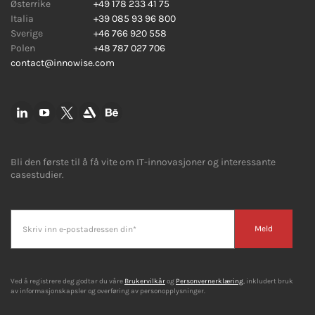
Østerrike
+49 178 233 41 75
Italia
+39 085 93 96 800
Sverige
+46 766 920 558
Polen
+48 787 027 706
contact@innowise.com
Bli den første til å få vite om IT-innovasjoner og interessante
casestudier.
Meld
Ved å registrere deg godtar du våre
Brukervilkår
og
Personvernerklæring
, inkludert bruk
av informasjonskapsler og overføring av personopplysninger.