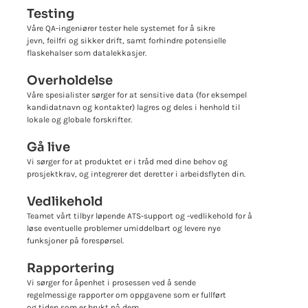
Testing
Våre QA-ingeniører tester hele systemet for å sikre
jevn, feilfri og sikker drift, samt forhindre potensielle
flaskehalser som datalekkasjer.
Overholdelse
Våre spesialister sørger for at sensitive data (for eksempel
kandidatnavn og kontakter) lagres og deles i henhold til
lokale og globale forskrifter.
Gå live
Vi sørger for at produktet er i tråd med dine behov og
prosjektkrav, og integrerer det deretter i arbeidsflyten din.
Vedlikehold
Teamet vårt tilbyr løpende ATS-support og -vedlikehold for å
løse eventuelle problemer umiddelbart og levere nye
funksjoner på forespørsel.
Rapportering
Vi sørger for åpenhet i prosessen ved å sende
regelmessige rapporter om oppgavene som er fullført
og tiden som er brukt på dem.