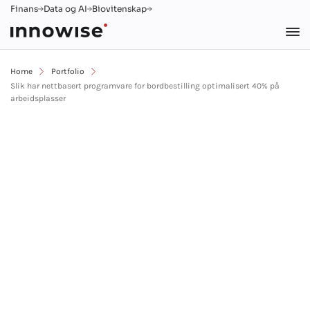
Finans
Data og AI
Biovitenskap
Home
Portfolio
Slik har nettbasert programvare for bordbestilling optimalisert 40% på
arbeidsplasser
Slik har nettbasert
programvare for
bordbestilling optimalisert
40% på arbeidsplasser
AWS
Bestilling
Chatbot