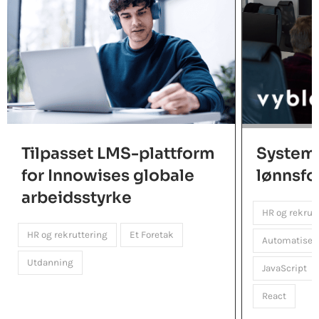
Tilpasset LMS-plattform
System 
for Innowises globale
lønnsfo
arbeidsstyrke
HR og rekrut
HR og rekruttering
Et Foretak
Automatiseri
Utdanning
JavaScript
React