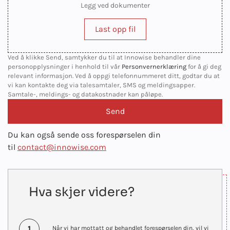
Legg ved dokumenter
Last opp fil
Ved å klikke Send, samtykker du til at Innowise behandler dine
personopplysninger i henhold til vår
Personvernerklæring
for å gi deg
relevant informasjon. Ved å oppgi telefonnummeret ditt, godtar du at
vi kan kontakte deg via talesamtaler, SMS og meldingsapper.
Samtale-, meldings- og datakostnader kan påløpe.
Du kan også sende oss forespørselen din
til
contact@innowise.com
Hva skjer videre?
1
Når vi har mottatt og behandlet forespørselen din, vil vi