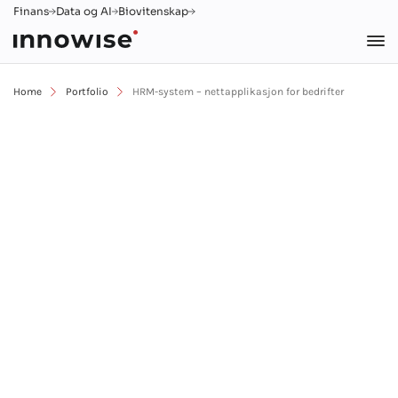
Finans
Data og AI
Biovitenskap
Home
Portfolio
HRM-system – nettapplikasjon for bedrifter
HRM-system - corporate
nettapplikasjon
Automatisering av prosesser (BPA)
Data management (DMS)
DevOps
Et Foretak
HR og rekruttering
Java
Kafka
Nettutvikling
Nøkkelferdig produktutvikling
React
UI/UX design
Virksomhet
Web