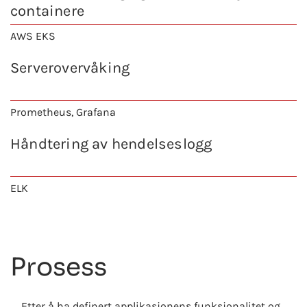
containere
AWS EKS
Serverovervåking
Prometheus, Grafana
Håndtering av hendelseslogg
ELK
Prosess
Etter å ha definert applikasjonens funksjonalitet og