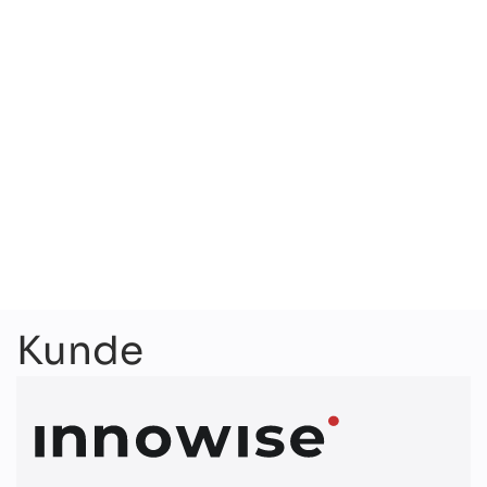
Vi har bygget et internt HRM-økosystem som
strømlinjeformer HR-prosesser som
personaloppfølging, ytelser, rekruttering,
onboarding, læring og utvikling med mer.
Kunde