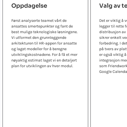
Oppdagelse
Valg av t
Først analyserte teamet vårt de
Det er viktig å
ansattes smertepunkter og fant de
legger til rette 
best mulige teknologiske løsningene.
distribusjon av
Vi utformet den grunnleggende
sikrer enkelt v
arkitekturen til HR-appen for ansatte
forbedring. I det
og laget modeller for å beregne
på tvers av pla
utviklingskostnadene. For å få et mer
er også viktig 
nøyaktig estimat laget vi en detaljert
integrasjon me
plan for utviklingen av hver modul.
som Friendwork,
Google Calenda