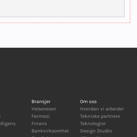
Bransjer
Om oss
Helsevesen
Hvordan vi arbeider
e
Farmasi
Tekniske partnere
elligens
Finans
Teknologier
Bankvirksomhet
Design Studio