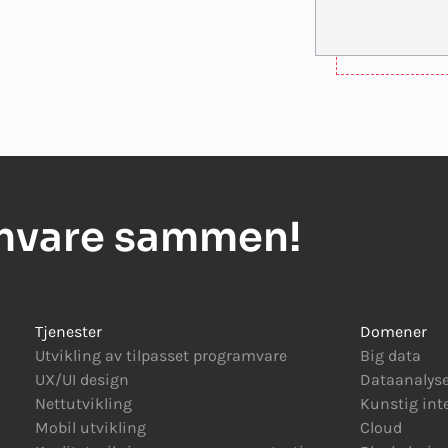
amvare sammen!
Tjenester
Domener
Utvikling av tilpasset programvare
Big data
UX/UI design
Dataanalys
Nettutvikling
Kunstig int
Mobil utvikling
Cloud