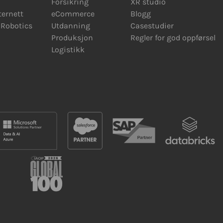
Forsikring
XR studio
ternett
eCommerce
Blogg
Robotics
Utdanning
Casestudier
Produksjon
Regler for god oppførsel
Logistikk