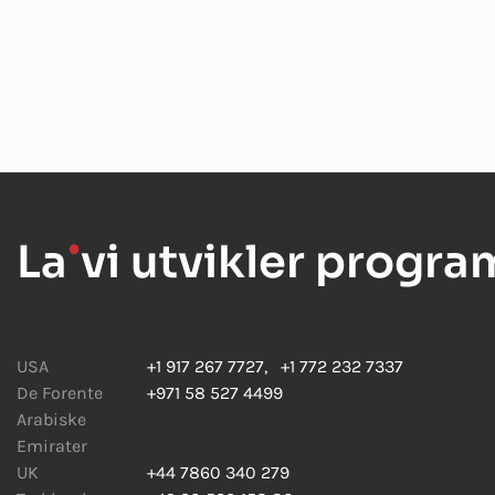
La
●
vi utvikler progr
USA
+1 917 267 7727
,
+1 772 232 7337
De Forente
+971 58 527 4499
Arabiske
Emirater
UK
+44 7860 340 279