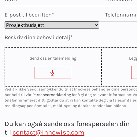
Send oss en talemelding
Leg
Ved å klikke Send, samtykker du til at Innowise behandler dine persono
henhold til vår
Personvernerklæring
for å gi deg relevant informasjon. V
telefonnummeret ditt, godtar du at vi kan kontakte deg via talesamtaler
meldingsapper. Samtale-, meldings- og datakostnader kan påløpe.
Du kan også sende oss forespørselen din
til
contact@innowise.com