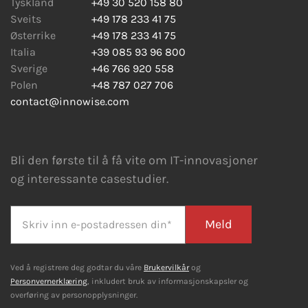
Tyskland
+49 30 520 158 80
Sveits
+49 178 233 41 75
Østerrike
+49 178 233 41 75
Italia
+39 085 93 96 800
Sverige
+46 766 920 558
Polen
+48 787 027 706
contact@innowise.com
Bli den første til å få vite om IT-innovasjoner
og interessante casestudier.
Meld
Ved å registrere deg godtar du våre
Brukervilkår
og
Personvernerklæring
, inkludert bruk av informasjonskapsler og
overføring av personopplysninger.