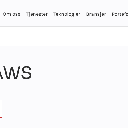
Om oss
Tjenester
Teknologier
Bransjer
Portefø
 AWS