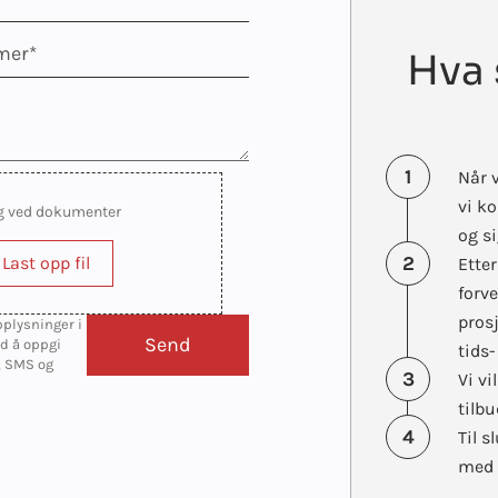
Hva 
1
Når v
vi k
g ved dokumenter
og si
2
Last opp fil
Ette
forve
pros
pplysninger i
ed å oppgi
tids
, SMS og
3
Vi v
tilbu
4
Til s
med 