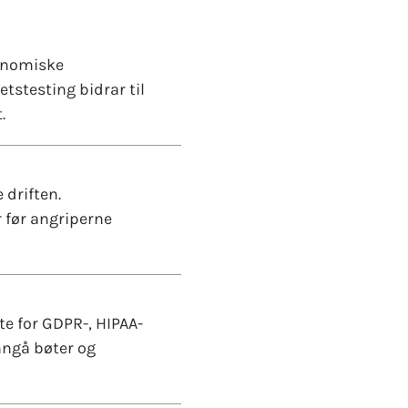
konomiske
tstesting bidrar til
.
 driften.
r før angriperne
te for GDPR-, HIPAA-
nngå bøter og