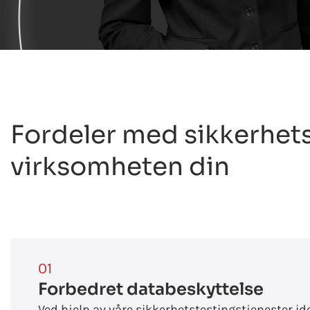
Fordeler med sikkerhets
virksomheten din
01
Forbedret databeskyttelse
Ved hjelp av våre sikkerhetstestingstjenester ide