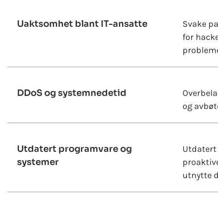
Uaktsomhet blant IT-ansatte
Svake pa
for hacke
probleme
DDoS og systemnedetid
Overbelas
og avbøt
Utdatert programvare og
Utdatert
systemer
proaktiv
utnytte 