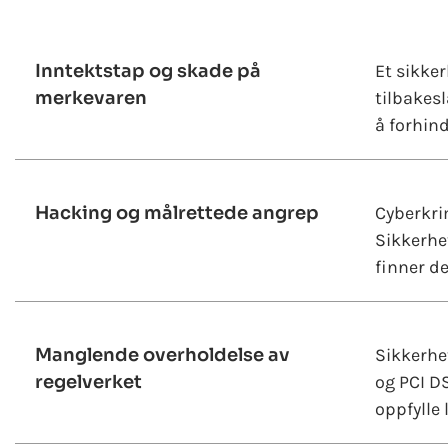
Inntektstap og skade på
Et sikker
merkevaren
tilbakesl
å forhin
Hacking og målrettede angrep
Cyberkrim
Sikkerhet
finner d
Manglende overholdelse av
Sikkerhet
regelverket
og PCI D
oppfylle 