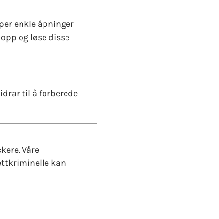
aper enkle åpninger
 opp og løse disse
drar til å forberede
kere. Våre
ettkriminelle kan