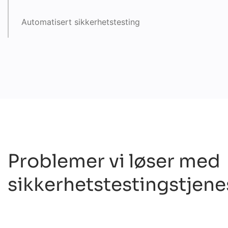
Automatisert sikkerhetstesting
Sikker kodegjennomgang
Penetrasjonstesting
Testing av samsvar
Sikkerhetsrådgivning
Problemer vi løser med
Sårbarhetsvurdering
sikkerhetstestingstjene
Testing av sosial manipulering