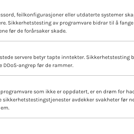
ssord, feilkonfigurasjoner eller utdaterte systemer sk
re. Sikkerhetstesting av programvare bidrar til å fange
ne før de forårsaker skade.
tede servere betyr tapte inntekter. Sikkerhetstesting bi
e DDoS-angrep før de rammer.
 programvare som ikke er oppdatert, er en drøm for hac
e sikkerhetstestingstjenester avdekker svakheter før n
dem.