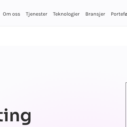
Om oss
Tjenester
Teknologier
Bransjer
Portefø
ting