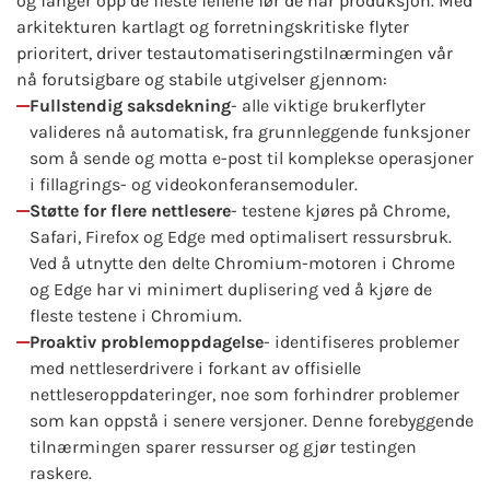
og fanger opp de fleste feilene før de når produksjon. Med
arkitekturen kartlagt og forretningskritiske flyter
prioritert, driver testautomatiseringstilnærmingen vår
nå forutsigbare og stabile utgivelser gjennom:
Fullstendig saksdekning
- alle viktige brukerflyter
valideres nå automatisk, fra grunnleggende funksjoner
som å sende og motta e-post til komplekse operasjoner
i fillagrings- og videokonferansemoduler.
Støtte for flere nettlesere
- testene kjøres på Chrome,
Safari, Firefox og Edge med optimalisert ressursbruk.
Ved å utnytte den delte Chromium-motoren i Chrome
og Edge har vi minimert duplisering ved å kjøre de
fleste testene i Chromium.
Proaktiv problemoppdagelse
- identifiseres problemer
med nettleserdrivere i forkant av offisielle
nettleseroppdateringer, noe som forhindrer problemer
som kan oppstå i senere versjoner. Denne forebyggende
tilnærmingen sparer ressurser og gjør testingen
raskere.