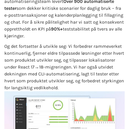
automatiseringsteam levert
Over 900 automatiserte
tester
som dekker kritiske scenarier for daglig bruk – fra
e-posttransaksjoner og kalenderplanlegging til fillagring
og chat. For å sikre pålitelighet har vi satt og konsekvent
opprettholdt en KPI på
90%+
teststabilitet på tvers av alle
kjøringer.
Og det fortsetter å utvikle seg: Vi forbedrer rammeverket
kontinuerlig, fjerner eldre tilpassede løsninger etter hvert
som produktet utvikler seg, og tilpasser lokalisatorer
under React 17→18-migreringen. Vi har også utvidet
dekningen med CLI-automatisering, lagt til tester etter
hvert som produktet utvikler seg, og forbedret styrkingen
for langsiktig vedlikehold.