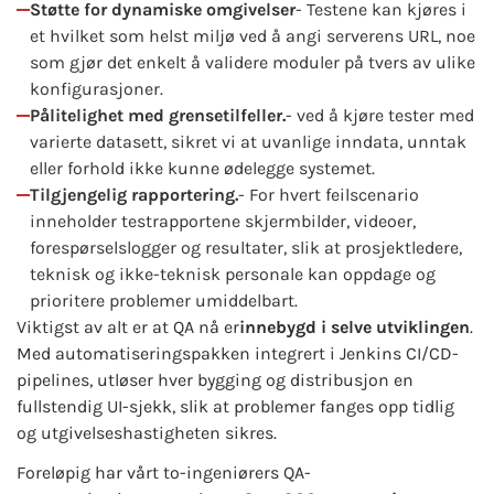
Støtte for dynamiske omgivelser
- Testene kan kjøres i
et hvilket som helst miljø ved å angi serverens URL, noe
som gjør det enkelt å validere moduler på tvers av ulike
konfigurasjoner.
Pålitelighet med grensetilfeller.
- ved å kjøre tester med
varierte datasett, sikret vi at uvanlige inndata, unntak
eller forhold ikke kunne ødelegge systemet.
Tilgjengelig rapportering.
- For hvert feilscenario
inneholder testrapportene skjermbilder, videoer,
forespørselslogger og resultater, slik at prosjektledere,
teknisk og ikke-teknisk personale kan oppdage og
prioritere problemer umiddelbart.
Viktigst av alt er at QA nå er
innebygd i selve utviklingen
.
Med automatiseringspakken integrert i Jenkins CI/CD-
pipelines, utløser hver bygging og distribusjon en
fullstendig UI-sjekk, slik at problemer fanges opp tidlig
og utgivelseshastigheten sikres.
Foreløpig har vårt to-ingeniørers QA-