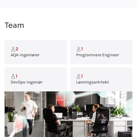
Team
2
1
AQA-ingeniører
Programvare Engineer
1
1
DevOps-ingeniør
Løsningsarkitekt