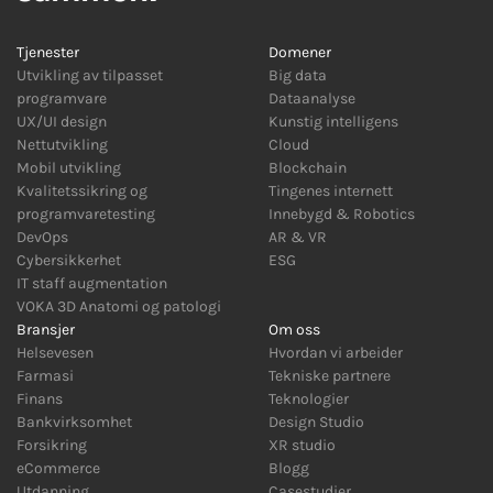
Tjenester
Domener
Utvikling av tilpasset
Big data
programvare
Dataanalyse
UX/UI design
Kunstig intelligens
Nettutvikling
Cloud
Mobil utvikling
Blockchain
Kvalitetssikring og
Tingenes internett
programvaretesting
Innebygd
&
Robotics
DevOps
AR
&
VR
Cybersikkerhet
ESG
IT staff augmentation
VOKA 3D Anatomi og patologi
Bransjer
Om oss
Helsevesen
Hvordan vi arbeider
Farmasi
Tekniske partnere
Finans
Teknologier
Bankvirksomhet
Design Studio
Forsikring
XR studio
eCommerce
Blogg
Utdanning
Casestudier