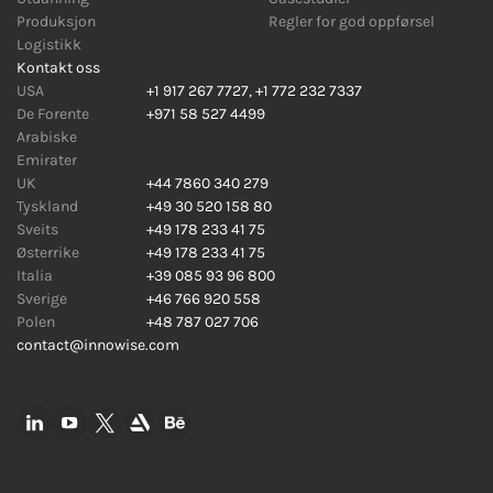
Produksjon
Regler for god oppførsel
Logistikk
Kontakt oss
USA
+1 917 267 7727
,
+1 772 232 7337
De Forente
+971 58 527 4499
Arabiske
Emirater
UK
+44 7860 340 279
Tyskland
+49 30 520 158 80
Sveits
+49 178 233 41 75
Østerrike
+49 178 233 41 75
Italia
+39 085 93 96 800
Sverige
+46 766 920 558
Polen
+48 787 027 706
contact@innowise.com