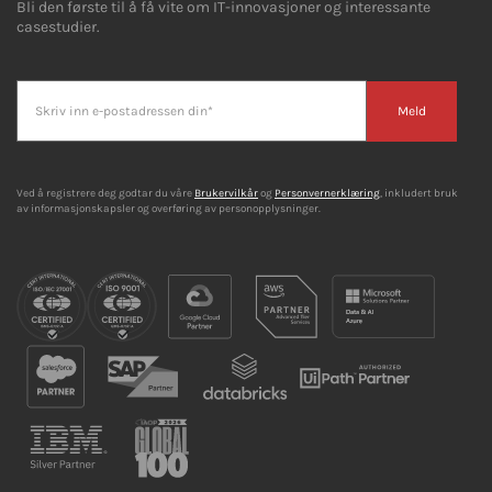
Bli den første til å få vite om IT-innovasjoner og interessante
casestudier.
Meld
Ved å registrere deg godtar du våre
Brukervilkår
og
Personvernerklæring
, inkludert bruk
av informasjonskapsler og overføring av personopplysninger.