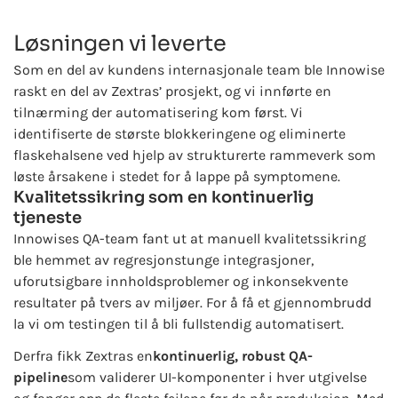
Løsningen vi leverte
Som en del av kundens internasjonale team ble Innowise
raskt en del av Zextras’ prosjekt, og vi innførte en
tilnærming der automatisering kom først. Vi
identifiserte de største blokkeringene og eliminerte
flaskehalsene ved hjelp av strukturerte rammeverk som
løste årsakene i stedet for å lappe på symptomene.
Kvalitetssikring som en kontinuerlig
tjeneste
Innowises QA-team fant ut at manuell kvalitetssikring
ble hemmet av regresjonstunge integrasjoner,
uforutsigbare innholdsproblemer og inkonsekvente
resultater på tvers av miljøer. For å få et gjennombrudd
la vi om testingen til å bli fullstendig automatisert.
Derfra fikk Zextras en
kontinuerlig, robust QA-
pipeline
som validerer UI-komponenter i hver utgivelse