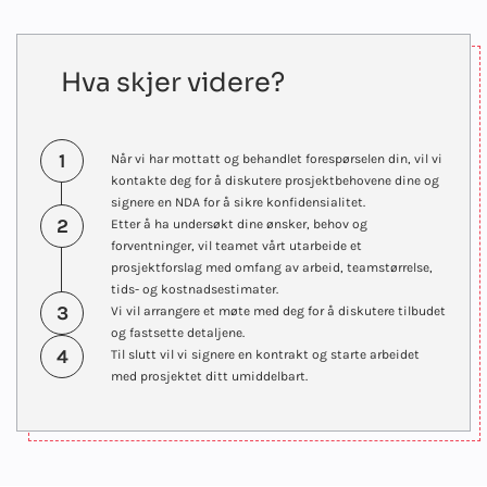
Hva skjer videre?
1
Når vi har mottatt og behandlet forespørselen din, vil vi
kontakte deg for å diskutere prosjektbehovene dine og
signere en NDA for å sikre konfidensialitet.
2
Etter å ha undersøkt dine ønsker, behov og
forventninger, vil teamet vårt utarbeide et
prosjektforslag med omfang av arbeid, teamstørrelse,
tids- og kostnadsestimater.
3
Vi vil arrangere et møte med deg for å diskutere tilbudet
og fastsette detaljene.
4
Til slutt vil vi signere en kontrakt og starte arbeidet
med prosjektet ditt umiddelbart.