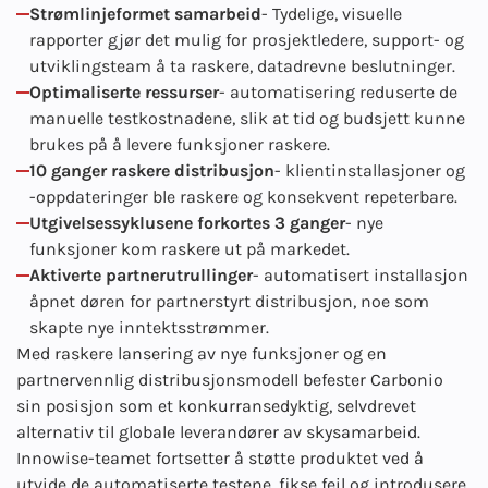
Strømlinjeformet samarbeid
- Tydelige, visuelle
rapporter gjør det mulig for prosjektledere, support- og
utviklingsteam å ta raskere, datadrevne beslutninger.
Optimaliserte ressurser
- automatisering reduserte de
manuelle testkostnadene, slik at tid og budsjett kunne
brukes på å levere funksjoner raskere.
10 ganger raskere distribusjon
- klientinstallasjoner og
-oppdateringer ble raskere og konsekvent repeterbare.
Utgivelsessyklusene forkortes 3 ganger
- nye
funksjoner kom raskere ut på markedet.
Aktiverte partnerutrullinger
- automatisert installasjon
åpnet døren for partnerstyrt distribusjon, noe som
skapte nye inntektsstrømmer.
Med raskere lansering av nye funksjoner og en
partnervennlig distribusjonsmodell befester Carbonio
sin posisjon som et konkurransedyktig, selvdrevet
alternativ til globale leverandører av skysamarbeid.
Innowise-teamet fortsetter å støtte produktet ved å
utvide de automatiserte testene, fikse feil og introdusere