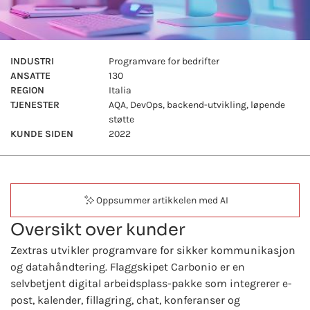
INDUSTRI
Programvare for bedrifter
ANSATTE
130
REGION
Italia
TJENESTER
AQA
,
DevOps
,
backend-utvikling
,
løpende
støtte
KUNDE SIDEN
2022
Oppsummer artikkelen med AI
Oversikt over kunder
Zextras utvikler programvare for sikker kommunikasjon
og datahåndtering. Flaggskipet Carbonio er en
selvbetjent digital arbeidsplass-pakke som integrerer e-
post, kalender, fillagring, chat, konferanser og