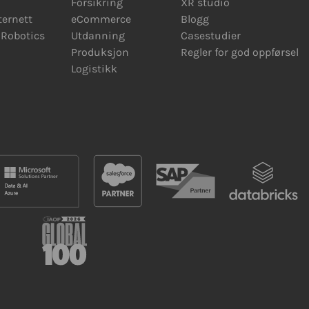
Forsikring
XR studio
ternett
eCommerce
Blogg
Robotics
Utdanning
Casestudier
Produksjon
Regler for god oppførsel
Logistikk