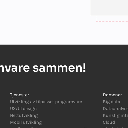
amvare sammen!
Tjenester
Domener
Utvikling av tilpasset programvare
Big data
UX/UI design
Dataanalys
Nettutvikling
Kunstig int
Mobil utvikling
Cloud