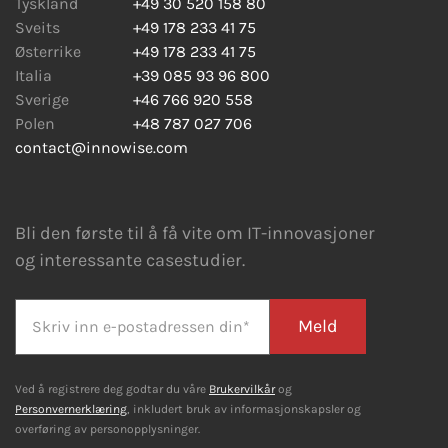
Tyskland
+49 30 520 158 80
Sveits
+49 178 233 41 75
Østerrike
+49 178 233 41 75
Italia
+39 085 93 96 800
Sverige
+46 766 920 558
Polen
+48 787 027 706
contact@innowise.com
Bli den første til å få vite om IT-innovasjoner
og interessante casestudier.
Meld
Ved å registrere deg godtar du våre
Brukervilkår
og
Personvernerklæring
, inkludert bruk av informasjonskapsler og
overføring av personopplysninger.