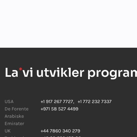
La
●
vi utvikler progr
USA
+1 917 267 7727
,
+1 772 232 7337
De Forente
+971 58 527 4499
Arabiske
Emirater
UK
+44 7860 340 279