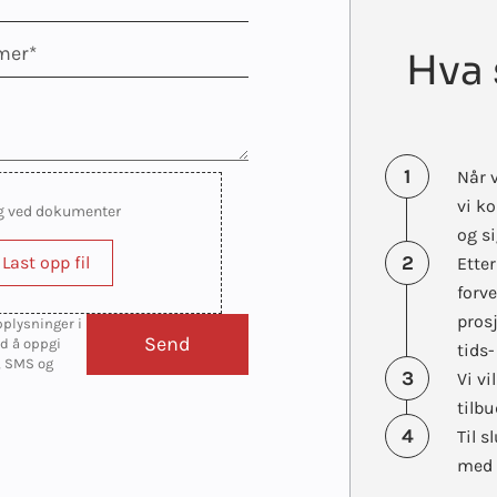
Hva 
1
Når v
vi k
g ved dokumenter
og si
2
Last opp fil
Ette
forve
pros
pplysninger i
ed å oppgi
tids
, SMS og
3
Vi v
tilbu
4
Til s
med 