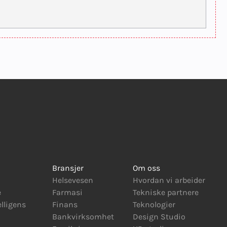
Bransjer
Om oss
Helsevesen
Hvordan vi arbeider
e
Farmasi
Tekniske partnere
elligens
Finans
Teknologier
Bankvirksomhet
Design Studio