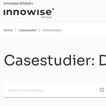
Innowise Global
DATA & AI
Home
Casestudier
Dataanalyse
Casestudier
: 