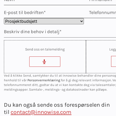
Send oss en talemelding
Leg
Ved å klikke Send, samtykker du til at Innowise behandler dine persono
henhold til vår
Personvernerklæring
for å gi deg relevant informasjon. V
telefonnummeret ditt, godtar du at vi kan kontakte deg via talesamtaler
meldingsapper. Samtale-, meldings- og datakostnader kan påløpe.
Du kan også sende oss forespørselen din
til
contact@innowise.com