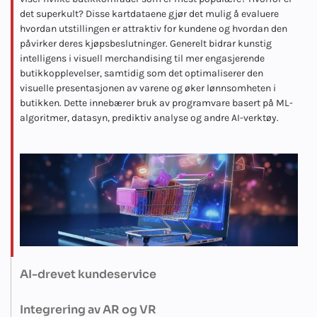
det superkult? Disse kartdataene gjør det mulig å evaluere
hvordan utstillingen er attraktiv for kundene og hvordan den
påvirker deres kjøpsbeslutninger. Generelt bidrar kunstig
intelligens i visuell merchandising til mer engasjerende
butikkopplevelser, samtidig som det optimaliserer den
visuelle presentasjonen av varene og øker lønnsomheten i
butikken. Dette innebærer bruk av programvare basert på ML-
algoritmer, datasyn, prediktiv analyse og andre AI-verktøy.
AI-drevet kundeservice
Chatbots og virtuelle assistenter drives av kunstig intelligens,
og de implementerer endringer som forbedrer kundeservicen
Integrering av AR og VR