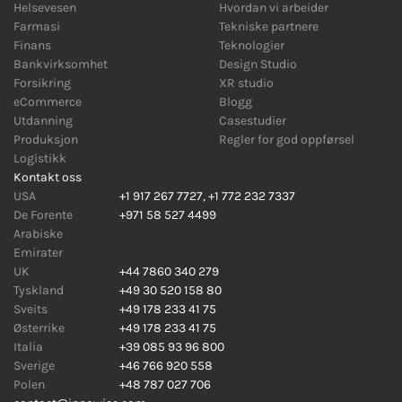
Helsevesen
Hvordan vi arbeider
Farmasi
Tekniske partnere
Finans
Teknologier
Bankvirksomhet
Design Studio
Forsikring
XR studio
eCommerce
Blogg
Utdanning
Casestudier
Produksjon
Regler for god oppførsel
Logistikk
Kontakt oss
USA
+1 917 267 7727
,
+1 772 232 7337
De Forente
+971 58 527 4499
Arabiske
Emirater
UK
+44 7860 340 279
Tyskland
+49 30 520 158 80
Sveits
+49 178 233 41 75
Østerrike
+49 178 233 41 75
Italia
+39 085 93 96 800
Sverige
+46 766 920 558
Polen
+48 787 027 706