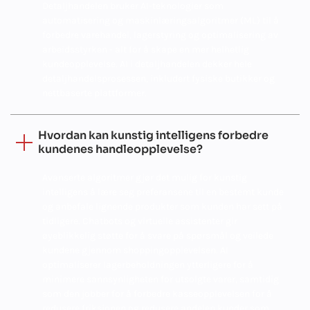
Detaljhandelen bruker AI-teknologier som
automatisering og maskinlæringsalgoritmer (ML) til å
forbedre varehandel, lagerstyring og optimalisering av
arbeidsstyrken - alt for å skape en mer helhetlig
kundeopplevelse. AI i detaljhandelen dekker hele
detaljhandelsprosessen, inkludert fysiske butikker og
nettbaserte plattformer.
Hvordan kan kunstig intelligens forbedre
kundenes handleopplevelse?
Avanserte algoritmer gjør det mulig for kunstig
intelligens å lære seg preferansene til en bestemt kunde
og anbefale lignende produkter som kunden har sett på
tidligere. Chatbots og virtuelle assistenter gir
øyeblikkelig støtte for å svare på spørsmål og veilede
kundene gjennom shoppingopplevelsen. AI
optimaliserer lagerbeholdningen ytterligere for å
minimere sannsynligheten for utsolgte varer, samtidig
som den jobber for å forbedre kasseopplevelsen for å
redusere friksjonen og redusere andelen kunder som