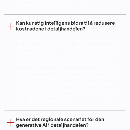
forlater handlekurven.
Kan kunstig intelligens bidra til å redusere
kostnadene i detaljhandelen?
AI er svært effektivt når det gjelder å spare penger for
detaljister. AI kan for eksempel spore lagerbeholdningen,
automatisk ombestille produkter og til og med forutsi
etterspørselen for å unngå overlagring eller utsolgte
varer. Den kan også hjelpe til med å planlegge
personalet på de riktige tidspunktene, slik at butikkene
ikke bruker mer penger enn nødvendig på arbeidskraft.
Det gjør leveransene mer effektive ved å velge de beste
rutene som minimerer transportkostnadene. Det kan
også oppdage svindel på et tidlig tidspunkt og bidra til å
forhindre økonomiske tap.
Hva er det regionale scenariet for den
generative Ai i detaljhandelen?