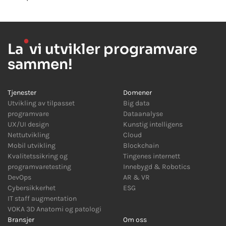
●
La
vi utvikler programvare
sammen!
Tjenester
Domener
Utvikling av tilpasset
Big data
programvare
Dataanalyse
UX/UI design
Kunstig intelligens
Nettutvikling
Cloud
Mobil utvikling
Blockchain
Kvalitetssikring og
Tingenes internett
programvaretesting
Innebygd
&
Robotics
DevOps
AR
&
VR
Cybersikkerhet
ESG
IT staff augmentation
VOKA 3D Anatomi og patologi
Bransjer
Om oss