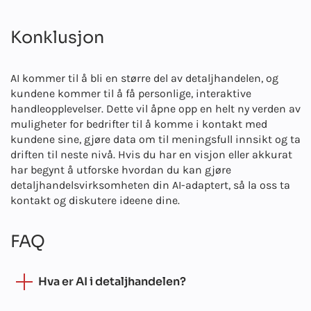
automatisk varer som plukkes opp fra hyllene. Forhandlerne
optimalisere lagerstyringen og ha mer målrettede
kan analysere denne informasjonen for å optimalisere
markedsføringsstrategier.
produktplasseringen, administrere lagerbeholdningen mer
Konklusjon
effektivt og skreddersy markedsføringsstrategier for å bedre
møte kundenes behov.
AI kommer til å bli en større del av detaljhandelen, og
kundene kommer til å få personlige, interaktive
handleopplevelser. Dette vil åpne opp en helt ny verden av
muligheter for bedrifter til å komme i kontakt med
kundene sine, gjøre data om til meningsfull innsikt og ta
driften til neste nivå. Hvis du har en visjon eller akkurat
har begynt å utforske hvordan du kan gjøre
detaljhandelsvirksomheten din AI-adaptert, så la oss ta
kontakt og diskutere ideene dine.
FAQ
Hva er AI i detaljhandelen?