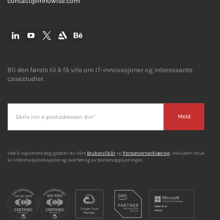
contact@innowise.com
Bli den første til å få vite om IT-innovasjoner og interessante
casestudier.
Meld
Ved å registrere deg godtar du våre
Brukervilkår
og
Personvernerklæring
, inkludert bruk
av informasjonskapsler og overføring av personopplysninger.