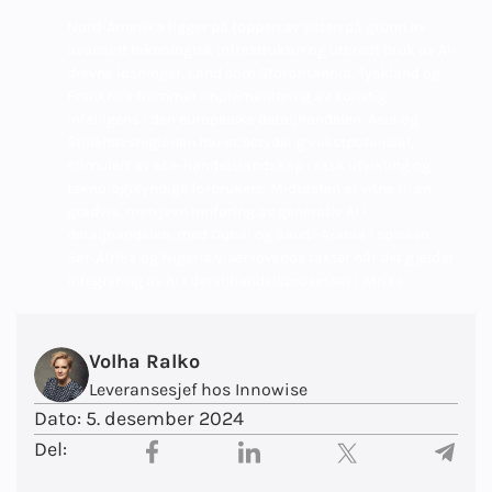
Nord-Amerika ligger på toppen av listen på grunn av
avansert teknologisk infrastruktur og utbredt bruk av AI-
drevne løsninger. Land som Storbritannia, Tyskland og
Frankrike fremmer implementering av kunstig
intelligens i den europeiske detaljhandelen. Asia og
Stillehavsregionen har et betydelig vekstpotensial,
stimulert av et e-handelslandskap i rask utvikling og
teknologikyndige forbrukere. Midtøsten er vitne til en
gradvis, men jevn innføring av generativ AI i
detaljhandelen, med Dubai og Saudi-Arabia i spissen.
Sør-Afrika og Nigeria viser lovende takter når det gjelder
integrering av AI i detaljhandelsprosesser i Afrika.
Volha Ralko
Leveransesjef hos Innowise
Dato:
5. desember 2024
Del: