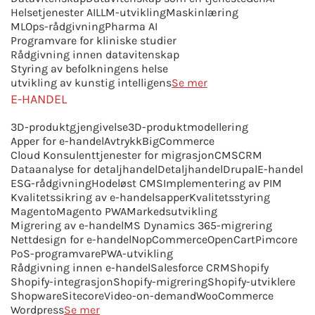
Helsetjenester AI
LLM-utvikling
Maskinlæring
MLOps-rådgivning
Pharma AI
Programvare for kliniske studier
Rådgivning innen datavitenskap
Styring av befolkningens helse
utvikling av kunstig intelligens
Se mer
E-HANDEL
3D-produktgjengivelse
3D-produktmodellering
Apper for e-handel
Avtrykk
BigCommerce
Cloud Konsulenttjenester for migrasjon
CMS
CRM
Dataanalyse for detaljhandel
Detaljhandel
Drupal
E-handel
ESG-rådgivning
Hodeløst CMS
Implementering av PIM
Kvalitetssikring av e-handelsapper
Kvalitetsstyring
Magento
Magento PWA
Markedsutvikling
Migrering av e-handel
MS Dynamics 365-migrering
Nettdesign for e-handel
NopCommerce
OpenCart
Pimcore
PoS-programvare
PWA-utvikling
Rådgivning innen e-handel
Salesforce CRM
Shopify
Shopify-integrasjon
Shopify-migrering
Shopify-utviklere
Shopware
Sitecore
Video-on-demand
WooCommerce
Wordpress
Se mer