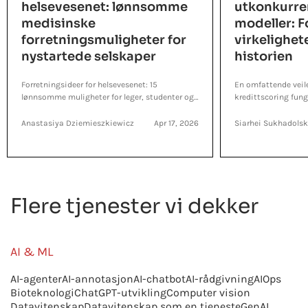
helsevesenet: lønnsomme
utkonkurrer
medisinske
modeller: F
forretningsmuligheter for
virkelighet
nystartede selskaper
historien
Forretningsideer for helsevesenet: 15
En omfattende veil
lønnsomme muligheter for leger, studenter og
kredittscoring fung
digitale helseentreprenører.
kredittap og kostn
tilpasset risikomode
Anastasiya Dziemieszkiewicz
Apr 17, 2026
Siarhei Sukhadolsk
Flere tjenester vi dekker
AI & ML
AI-agenter
AI-annotasjon
AI-chatbot
AI-rådgivning
AIOps
Bioteknologi
ChatGPT-utvikling
Computer vision
Datavitenskap
Datavitenskap som en tjeneste
GenAI