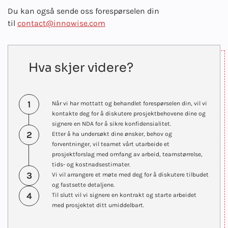
Du kan også sende oss forespørselen din
til
contact@innowise.com
Hva skjer videre?
1
Når vi har mottatt og behandlet forespørselen din, vil vi
kontakte deg for å diskutere prosjektbehovene dine og
signere en NDA for å sikre konfidensialitet.
2
Etter å ha undersøkt dine ønsker, behov og
forventninger, vil teamet vårt utarbeide et
prosjektforslag med omfang av arbeid, teamstørrelse,
tids- og kostnadsestimater.
3
Vi vil arrangere et møte med deg for å diskutere tilbudet
og fastsette detaljene.
4
Til slutt vil vi signere en kontrakt og starte arbeidet
med prosjektet ditt umiddelbart.