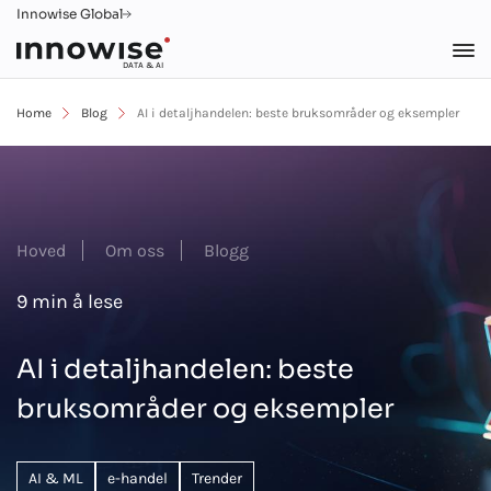
Innowise Global
DATA & AI
Home
Blog
AI i detaljhandelen: beste bruksområder og eksempler
Hoved
Om oss
Blogg
9 min å lese
AI i detaljhandelen: beste
bruksområder og eksempler
AI & ML
e-handel
Trender