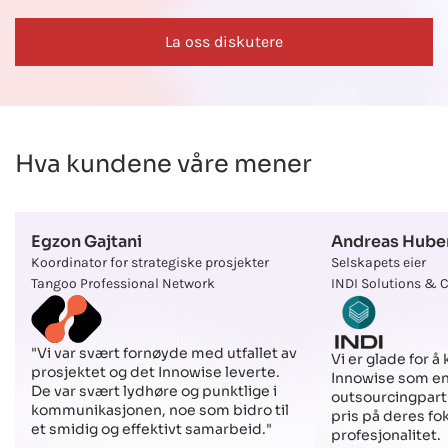
La oss diskutere
Hva kundene våre mener
Egzon Gajtani
Andreas Hube
Koordinator for strategiske prosjekter
Selskapets eier
Tangoo Professional Network
INDI Solutions & 
"Vi var svært fornøyde med utfallet av
Vi er glade for 
prosjektet og det Innowise leverte.
Innowise som en 
De var svært lydhøre og punktlige i
outsourcingpartn
kommunikasjonen, noe som bidro til
pris på deres fo
et smidig og effektivt samarbeid."
profesjonalitet.