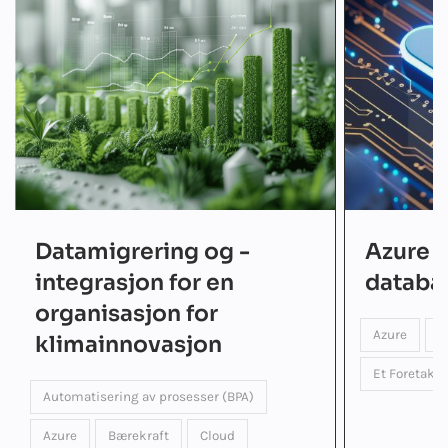
Datamigrering og -
Azure t
integrasjon for en
databa
organisasjon for
Azure
D
klimainnovasjon
Et Foretak
Automatisering av prosesser (BPA)
Azure
Bærekraft
Cloud