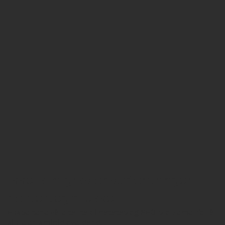
Ikke la migrasjonsutfordringer
holde deg tilbake
Ekspertene våre tar tak i datatap og SEO-problemer for å
sikre en smidig overgang.