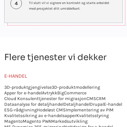
4
Til slutt vil vi signere en kontrakt og starte arbeidet
med prosjektet ditt umiddelbart.
Flere tjenester vi dekker
E-HANDEL
3D-produktgjengivelse
3D-produktmodellering
Apper for e-handel
Avtrykk
BigCommerce
Cloud Konsulenttjenester for migrasjon
CMS
CRM
Dataanalyse for detaljhandel
Detaljhandel
Drupal
E-handel
ESG-rådgivning
Hodeløst CMS
Implementering av PIM
Kvalitetssikring av e-handelsapper
Kvalitetsstyring
Magento
Magento PWA
Markedsutvikling
MS Dynamics 365-migrering
Nettdesign for e-handel