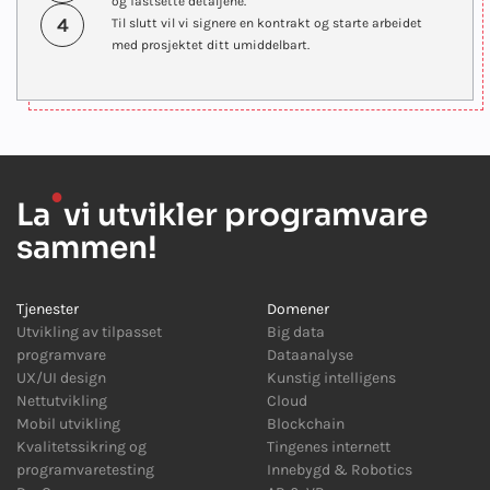
og fastsette detaljene.
4
Til slutt vil vi signere en kontrakt og starte arbeidet
med prosjektet ditt umiddelbart.
●
La
vi utvikler programvare
sammen!
Tjenester
Domener
Utvikling av tilpasset
Big data
programvare
Dataanalyse
UX/UI design
Kunstig intelligens
Nettutvikling
Cloud
Mobil utvikling
Blockchain
Kvalitetssikring og
Tingenes internett
programvaretesting
Innebygd
&
Robotics