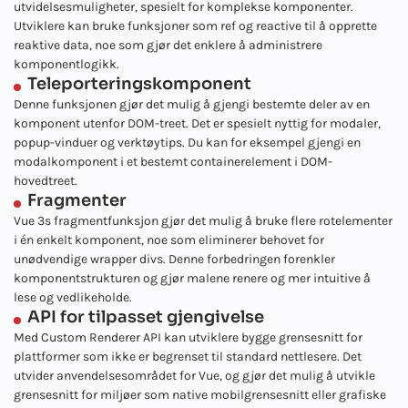
utvidelsesmuligheter, spesielt for komplekse komponenter.
Utviklere kan bruke funksjoner som ref og reactive til å opprette
reaktive data, noe som gjør det enklere å administrere
komponentlogikk.
Teleporteringskomponent
Denne funksjonen gjør det mulig å gjengi bestemte deler av en
komponent utenfor DOM-treet. Det er spesielt nyttig for modaler,
popup-vinduer og verktøytips. Du kan for eksempel gjengi en
modalkomponent i et bestemt containerelement i DOM-
hovedtreet.
Fragmenter
Vue 3s fragmentfunksjon gjør det mulig å bruke flere rotelementer
i én enkelt komponent, noe som eliminerer behovet for
unødvendige wrapper divs. Denne forbedringen forenkler
komponentstrukturen og gjør malene renere og mer intuitive å
lese og vedlikeholde.
API for tilpasset gjengivelse
Med Custom Renderer API kan utviklere bygge grensesnitt for
plattformer som ikke er begrenset til standard nettlesere. Det
utvider anvendelsesområdet for Vue, og gjør det mulig å utvikle
grensesnitt for miljøer som native mobilgrensesnitt eller grafiske