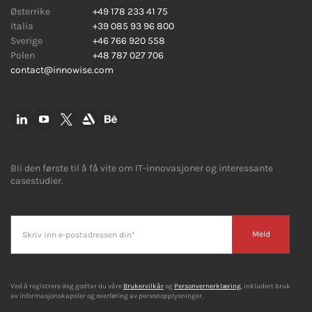
Østerrike
+49 178 233 41 75
Italia
+39 085 93 96 800
Sverige
+46 766 920 558
Polen
+48 787 027 706
contact@innowise.com
Bli den første til å få vite om IT-innovasjoner og interessante
casestudier.
Meld
Ved å registrere deg godtar du våre
Brukervilkår
og
Personvernerklæring
, inkludert bruk
av informasjonskapsler og overføring av personopplysninger.