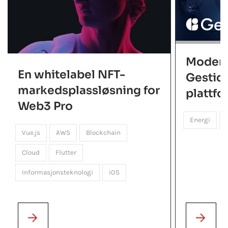
Modern
En whitelabel NFT-
Gestica
markedsplassløsning for
plattf
Web3 Pro
Energi
Vue.js
AWS
Blockchain
Cloud
Flutter
Informasjonsteknologi
iOS