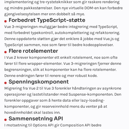
implementering og tre-rysteteknikker som gir raskere rendering
og mindre pakkestørrelser. Den nye virtuelle DOM-en kan forbedre
gjengivelsesytelsen mer enn dobbelt så mye.
Forbedret TypeScript-støtte
Vue 3-migreringen muliggjør bedre integrering med TypeScript,
med forbedret typekontroll, autokomplettering og refaktorering.
Denne oppdaterte støtten gjør det enklere å jobbe med Vue.js og
TypeScript sammen, noe som fører til bedre kodeopplevelser.
Flere rotelementer
I Vue 2 krever komponenter ett enkelt rotelement, noe som ofte
fører til flere wrapper-elementer. Vue 3-migreringen fjerner denne
begrensningen, slik at komponenter kan ha flere rotelementer.
Denne endringen fører til renere og mer robust kode.
Spenningskomponent
Migrering fra Vue 2 til Vue 3 forenkler håndteringen av asynkrone
operasjoner og lastetilstander med Suspense-komponenten. Den
forenkler oppgaver som å hente data eller lazy-loading-
komponenter, og gir reserveinnhold mens du venter på at
hovedinnholdet skal lastes inn.
Sammensetning API
I motsetning til Options API gir Composition API bedre