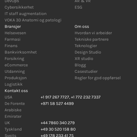
DevOps
AR
&
VR
Cybersikkerhet
ESG
IT staff augmentation
VOKA 3D Anatomi og patologi
Bransjer
Om oss
Helsevesen
Hvordan vi arbeider
Farmasi
Tekniske partnere
Finans
Teknologier
Bankvirksomhet
Design Studio
Forsikring
XR studio
eCommerce
Blogg
Utdanning
Casestudier
Produksjon
Regler for god oppførsel
Logistikk
Kontakt oss
USA
+1 917 267 7727
,
+1 772 232 7337
De Forente
+971 58 527 4499
Arabiske
Emirater
UK
+44 7860 340 279
Tyskland
+49 30 520 158 80
Sveits
+49 178 233 41 75