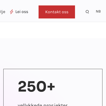
NB
lje
Lei oss
Kontakt oss
250+
vellykkede prosjekter