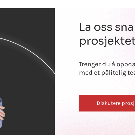
La oss sn
prosjektet
Trenger du å oppdat
med et pålitelig te
Diskutere prosj