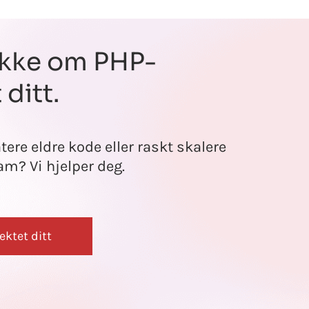
akke om PHP-
 ditt.
ere eldre kode eller raskt skalere
am? Vi hjelper deg.
ektet ditt