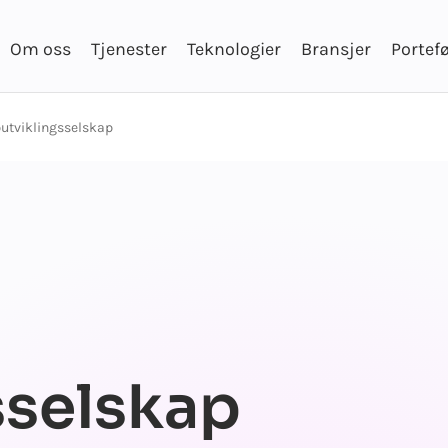
Om oss
Tjenester
Teknologier
Bransjer
Portefø
butviklingsselskap
sselskap