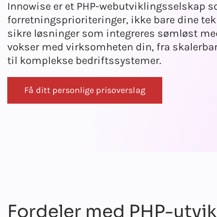
Innowise er et PHP-webutviklingsselskap s
forretningsprioriteringer, ikke bare dine tek
sikre løsninger som integreres sømløst med
vokser med virksomheten din, fra skalerba
til komplekse bedriftssystemer.
Få ditt personlige prisoverslag
Fordeler med PHP-utvik