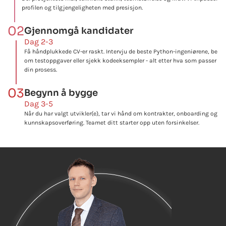
profilen og tilgjengeligheten med presisjon.
02
Gjennomgå kandidater
Dag 2-3
Få håndplukkede CV-er raskt. Intervju de beste Python-ingeniørene, be
om testoppgaver eller sjekk kodeeksempler - alt etter hva som passer
din prosess.
03
Begynn å bygge
Dag 3-5
Når du har valgt utvikler(e), tar vi hånd om kontrakter, onboarding og
kunnskapsoverføring. Teamet ditt starter opp uten forsinkelser.