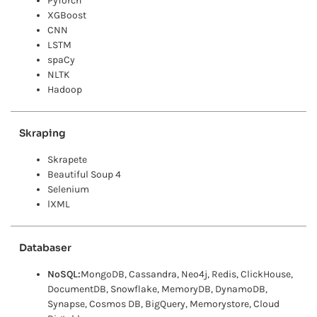
PyTorch
XGBoost
CNN
LSTM
spaCy
NLTK
Hadoop
Skraping
Skrapete
Beautiful Soup 4
Selenium
lXML
Databaser
NoSQL:
MongoDB, Cassandra, Neo4j, Redis, ClickHouse,
DocumentDB, Snowflake, MemoryDB, DynamoDB,
Synapse, Cosmos DB, BigQuery, Memorystore, Cloud