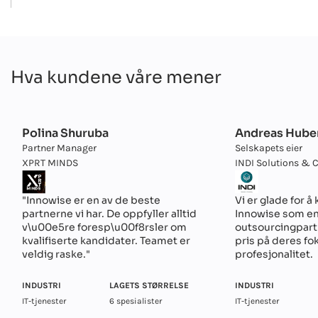
Hva kundene våre mener
Polina Shuruba
Andreas Hube
Partner Manager
Selskapets eier
XPRT MINDS
INDI Solutions & 
"Innowise er en av de beste
Vi er glade for 
partnerne vi har. De oppfyller alltid
Innowise som en 
v\u00e5re foresp\u00f8rsler om
outsourcingpartn
kvalifiserte kandidater. Teamet er
pris på deres fo
veldig raske."
profesjonalitet.
INDUSTRI
LAGETS STØRRELSE
INDUSTRI
IT-tjenester
6 spesialister
IT-tjenester