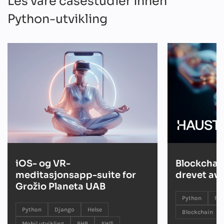
Les våre casestudier innen
Python-utvikling
iOS- og VR-
Blockchai
meditasjonsapp-suite for
drevet av 
Grožio Planeta UAB
Python
Fin
Python
Django
Helse
Blockchain
Mobil utvikling
PHP
AWS