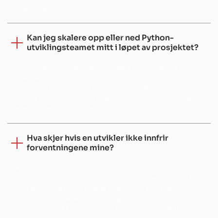
langsiktige, dedikerte team.
Kan jeg skalere opp eller ned Python-
utviklingsteamet mitt i løpet av prosjektet?
Ja, vår engasjementsmodell er bygget for fleksibilitet. Du kan
raskt skalere opp Python-teamet ditt for å fremskynde
leveransen eller redusere teamstørrelsen etter viktige
milepæler uten å forstyrre arbeidsflyten, dokumentasjonen
eller produktkontinuiteten.
Hva skjer hvis en utvikler ikke innfrir
forventningene mine?
Hvis en Python-utvikler ikke fullt ut samsvarer med dine
tekniske eller samarbeidsmessige forventninger, tilbyr vi en
rask erstatning fra vår interne talentpool. Takket være vår
store stab av godkjente Python-ingeniører kan vi bytte ut
spesialister raskt, samtidig som prosjektets fremdrift og