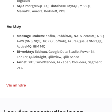
Bigtable
SQL:
PostgreSQL, SQL database, MySQL, MSSQL,
MariaDB, Aurora, Redshift, RDS
Verktøy
Message Brokers:
Kafka, RabbitMQ, NATS, ZeroMQ, NSQ,
AWS (SNS, SQS), GCP (Pub/Sub), Azure (Queue Storage),
ActiveMQ, IBM MQ
BI-verktøy:
Tableau, Google Data Studio, Power BI,
Looker, QuickSight, QlikView, Qlik Sense
Annet:
DBT, TimeXtender, Azkaban, Cloudera, Segment
osv.
Vis mindre