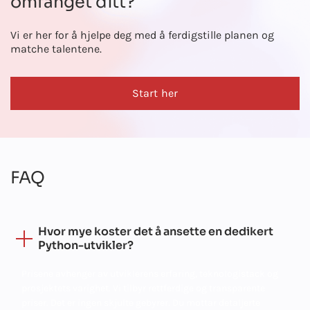
omfanget ditt?
Vi er her for å hjelpe deg med å ferdigstille planen og
matche talentene.
Start her
FAQ
Hvor mye koster det å ansette en dedikert
Python-utvikler?
Prisene avhenger av utviklerens erfaring, teknologistack og
prosjektets varighet. Vi tilbyr rettferdige og transparente
priser. Det er ingen skjulte gebyrer. Du mottar detaljerte