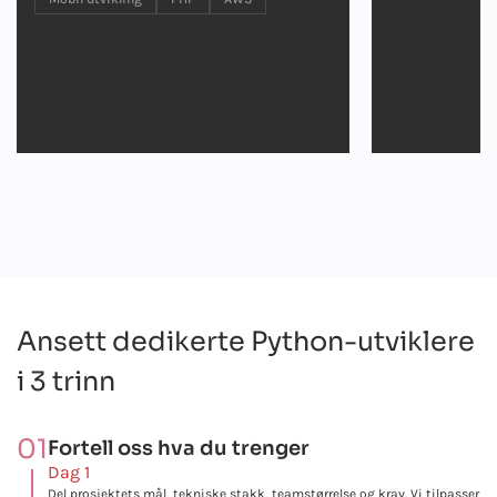
Ansett dedikerte Python-utviklere
i 3 trinn
01
Fortell oss hva du trenger
Dag 1
Del prosjektets mål, tekniske stakk, teamstørrelse og krav. Vi tilpasser