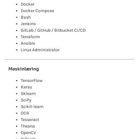
Docker
Docker Compose
Bash
Jenkins
GitLab / GitHub / Bitbucket CI/CD
Terraform
Ansible
Linux Administrator
Maskinlæring
TensorFlow
Keras
Sklearn
SciPy
Scikit-learn
OCR
Tesseract
Theano
OpenCV