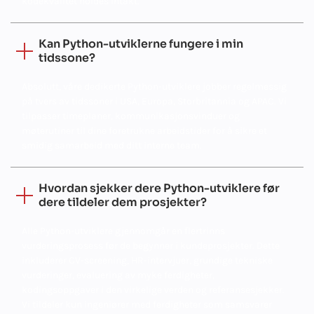
kodekvalitet holdes intakt.
Kan Python-utviklerne fungere i min
tidssone?
Absolutt, våre dedikerte Python-utviklere jobber regelmessig
på tvers av tidssoner i USA, Europa, Storbritannia og APAC. Vi
tilpasser timeplaner, kommunikasjonsvinduer og
møterutiner til dine foretrukne arbeidstider for å sikre et
smidig samarbeid med ditt interne team.
Hvordan sjekker dere Python-utviklere før
dere tildeler dem prosjekter?
Alle Python-utviklere gjennomgår en flertrinns
vurderingsprosess før de begynner i kundeprosjekter. Dette
inkluderer CV-screening, HR-intervjuer, grundige tekniske
vurderinger, evaluering av myke ferdigheter,
kodingsoppgaver i den virkelige verden og referansesjekker.
Vi tildeler kun ingeniører med ferdigheter som samsvarer