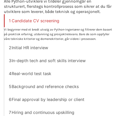
Alle Python-utviklere vi tildeler gjennomgår en
strukturert, flerstegs kontrollprosess som sikrer at du får
utviklere som leverer, både teknisk og operasjonelt.
1
Candidate CV screening
Vi begynner med et bredt utvalg av Python-ingeniører og filtrerer dem basert
på praktisk erfaring, utdanning og prosjektrelevans. Bare de som oppfyller
våre tekniske kriterier og domenekriterier, går videre i prosessen.
2
Initial HR interview
3
In-depth tech and soft skills interview
4
Real-world test task
5
Background and reference checks
6
Final approval by leadership or client
7
Hiring and continuous upskilling