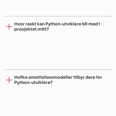
prisoversikter for hver kandidat, noe som gjør det enkelt å
sammenligne og planlegge budsjettet ditt på en trygg måte.
Hvor raskt kan Python-utviklere bli med i
prosjektet mitt?
Våre Python-utviklere kan vanligvis begynne i prosjektet ditt i
løpet av 3-5 virkedager. Vi deler relevante CV-er i løpet av 1-2
dager, arrangerer intervjuer raskt og håndterer onboarding,
kontrakter og kunnskapsoverføring, slik at teamet ditt kan
begynne å levere uten forsinkelser.
Hvilke ansettelsesmodeller tilbyr dere for
Python-utviklere?
Vi tilbyr fleksible engasjementsmodeller for å matche dine
leveransemål. Du kan ansette en enkelt dedikert Python-
utvikler, bygge et komplett Python-utviklingsteam eller
outsource hele Python-prosjektet til Innowise. Vi støtter også
modeller for utvidelse av staben, teamforlengelse og