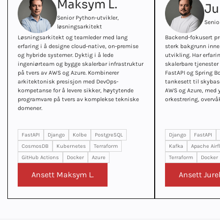
Maksym L.
Ju
Senior Python-utvikler,
Senio
løsningsarkitekt
Løsningsarkitekt og teamleder med lang
Backend-fokusert p
erfaring i å designe cloud-native, on-premise
sterk bakgrunn inne
og hybride systemer. Dyktig i å lede
utvikling. Har erfar
ingeniørteam og bygge skalerbar infrastruktur
skalerbare tjenester
på tvers av AWS og Azure. Kombinerer
FastAPI og Spring Bo
arkitektonisk presisjon med DevOps-
tankesett til skybas
kompetanse for å levere sikker, høytytende
AWS og Azure, med yt
programvare på tvers av komplekse tekniske
orkestrering, overv
domener.
FastAPI
Django
Kolbe
PostgreSQL
Django
FastAPI
CosmosDB
Kubernetes
Terraform
Kafka
Apache Airf
GitHub Actions
Docker
Azure
Terraform
Docker
Ansett Maksym L.
Ansett Jurek