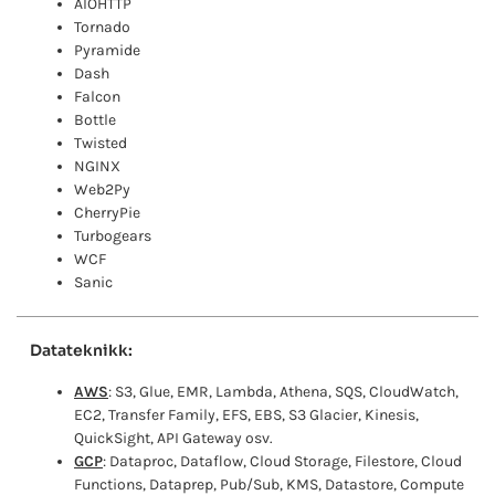
AIOHTTP
Tornado
Pyramide
Dash
Falcon
Bottle
Twisted
NGINX
Web2Py
CherryPie
Turbogears
WCF
Sanic
Datateknikk:
AWS
: S3, Glue, EMR, Lambda, Athena, SQS, CloudWatch,
EC2, Transfer Family, EFS, EBS, S3 Glacier, Kinesis,
QuickSight, API Gateway osv.
GCP
: Dataproc, Dataflow, Cloud Storage, Filestore, Cloud
Functions, Dataprep, Pub/Sub, KMS, Datastore, Compute