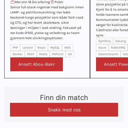
Mer enn 18 års erfaring
Polen
store prosjekter på t
Senior full-stack-ingeniør med bakgrunn innen
Kjent for å ta smart
LAMP- og plattformutvikling. Har ledet
holde teamene samkjø
backend-tunge prosjekter som både Tech Lead
Kommuniserer tydelig
og CTO, og har levert skalerbare, sikre
sørger for kvalitets
løsninger i miljøer i rask endring. Fokusert på
tidsfrister eller forr
ren kode (PSR), ytelse og veiledning av team
syne.
gjennom hele utviklingssyklusen.
Symfony
GoLang
PHP
Laravel
React
MySQL
AWS
Azure
RabbitMQ
Docker
REST
Redis
PHPUnit
Git
ElasticSearch
Git
Ansett Abou-Bakr
Ansett Pawe
Finn din match
Snakk med oss