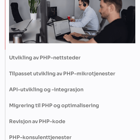
Utvikling av PHP-nettsteder
Vi tilbyr utviklere som er dyktige til å lage raske, SEO-vennlige
nettsteder ved hjelp av Twig, Blade eller tilpassede templating-
Tilpasset utvikling av PHP-mikrotjenester
systemer som er fullt optimalisert for ytelse og
Våre utviklere skaper lette, frikoblede tjenester ved hjelp av PSR-
brukervennlighet.
standarder, Docker og verktøy som RabbitMQ, slik at systemene
API-utvikling og -integrasjon
dine forblir robuste og skalerbare.
Trenger du å bygge eller koble til API-er? Vi tilbyr PHP-talenter
som behersker REST, GraphQL, JWT og tredjepartsintegrasjoner
Migrering til PHP og optimalisering
fra CRM til ERP.
Enten du bytter til PHP eller forbedrer eksisterende kode, bruker
utviklerne våre profileringsverktøy og smart refaktorisering for
Revisjon av PHP-kode
å modernisere stakken din uten å ødelegge ting.
Få en detaljert gjennomgang av kodebasen din: ytelse,
sikkerhet, arkitektur og designmønstre. Vi hjelper deg med å
PHP-konsulenttjenester