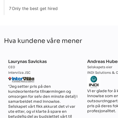
7
Only the best get hired
Hva kundene våre mener
Laurynas Savickas
Andreas Hube
CEO
Selskapets eier
Intervilza JSC
INDI Solutions & 
"Jeg setter pris på den
Vi er glade for 
kundeorienterte tilnærmingen og
Innowise som en 
omsorgen for selv den minste detalj i
outsourcingpartn
samarbeidet med Innowise.
pris på deres fo
Selskapet vårt fikk akkurat det vi var
profesjonalitet.
ute etter, og vi klarte å spare en
betydelig del av budsjettet vårt til