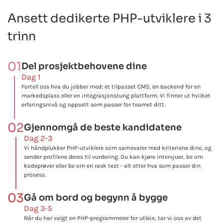
Ansett dedikerte PHP-utviklere i 3
trinn
01
Del prosjektbehovene dine
Dag 1
Fortell oss hva du jobber med: et tilpasset CMS, en backend for en
markedsplass eller en integrasjonstung plattform. Vi finner ut hvilket
erfaringsnivå og oppsett som passer for teamet ditt.
02
Gjennomgå de beste kandidatene
Dag 2-3
Vi håndplukker PHP-utviklere som samsvarer med kriteriene dine, og
sender profilene deres til vurdering. Du kan kjøre intervjuer, be om
kodeprøver eller be om en rask test - alt etter hva som passer din
prosess.
03
Gå om bord og begynn å bygge
Dag 3-5
Når du har valgt en PHP-programmerer for utleie, tar vi oss av det