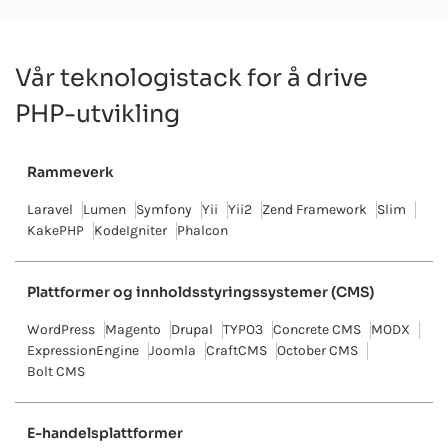
Vår teknologistack for å drive
PHP-utvikling
Rammeverk
Laravel
Lumen
Symfony
Yii
Yii2
Zend Framework
Slim
KakePHP
KodeIgniter
Phalcon
Plattformer og innholdsstyringssystemer (CMS)
WordPress
Magento
Drupal
TYPO3
Concrete CMS
MODX
ExpressionEngine
Joomla
CraftCMS
October CMS
Bolt CMS
E-handelsplattformer