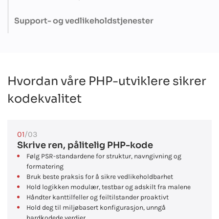
løse skjulte problemer før de blir reelle.
Samarbeid med senioringeniører som kan veilede deg i valg av
arkitektur, foreslå de riktige verktøyene og feilsøke utfordringer
Support- og vedlikeholdstjenester
knyttet til ytelse og skalerbarhet.
Teamet vårt håndterer løpende oppdateringer, feilrettinger og
overvåking døgnet rundt, slik at appen din forblir stabil og
sikker. Alt er støttet av klare SLA-er og langsiktige forpliktelser.
Hvordan våre PHP-utviklere sikrer
kodekvalitet
01
/03
Skrive ren, pålitelig PHP-kode
Følg PSR-standardene for struktur, navngivning og
formatering
Bruk beste praksis for å sikre vedlikeholdbarhet
Hold logikken modulær, testbar og adskilt fra malene
Håndter kanttilfeller og feiltilstander proaktivt
Hold deg til miljøbasert konfigurasjon, unngå
hardkodede verdier