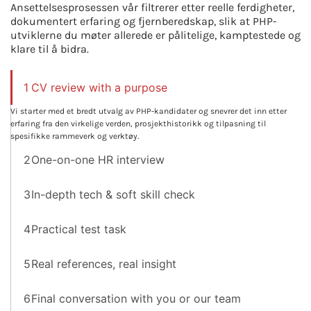
Ansettelsesprosessen vår filtrerer etter reelle ferdigheter,
dokumentert erfaring og fjernberedskap, slik at PHP-
utviklerne du møter allerede er pålitelige, kamptestede og
klare til å bidra.
1
CV review with a purpose
Vi starter med et bredt utvalg av PHP-kandidater og snevrer det inn etter
erfaring fra den virkelige verden, prosjekthistorikk og tilpasning til
spesifikke rammeverk og verktøy.
2
One-on-one HR interview
3
In-depth tech & soft skill check
4
Practical test task
5
Real references, real insight
6
Final conversation with you or our team