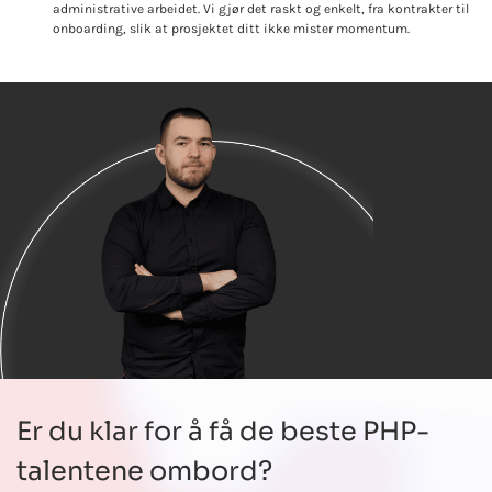
administrative arbeidet. Vi gjør det raskt og enkelt, fra kontrakter til
onboarding, slik at prosjektet ditt ikke mister momentum.
Er du klar for å få de beste PHP-
talentene ombord?