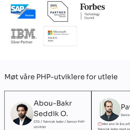
Møt våre PHP-utviklere for utleie
Abou-Bakr
Pa
Seddik O.
Senio
CTO / Teknisk leder / Senior PHP-
Mer enn 14 års er
utvikler
Teknisk leder med pr