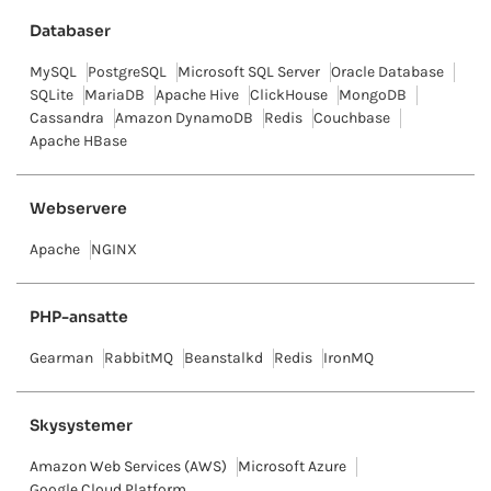
Databaser
MySQL
PostgreSQL
Microsoft SQL Server
Oracle Database
SQLite
MariaDB
Apache Hive
ClickHouse
MongoDB
Cassandra
Amazon DynamoDB
Redis
Couchbase
Apache HBase
Webservere
Apache
NGINX
PHP-ansatte
Gearman
RabbitMQ
Beanstalkd
Redis
IronMQ
Skysystemer
Amazon Web Services (AWS)
Microsoft Azure
Google Cloud Platform