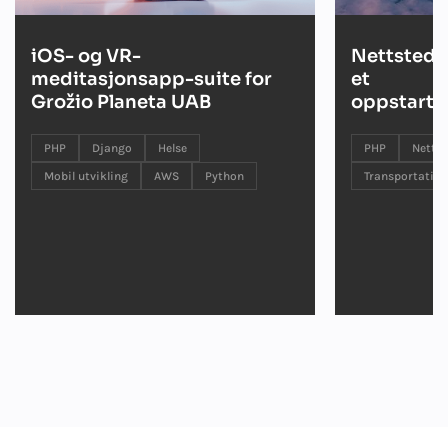
iOS- og VR-
Nettsted m
meditasjonsapp-suite for
et
Grožio Planeta UAB
oppstarts
PHP
Django
Helse
PHP
Nettut
Mobil utvikling
AWS
Python
Transportation