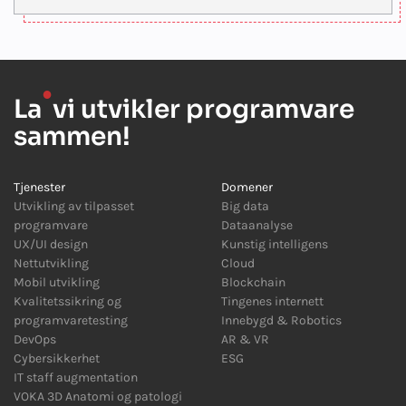
●
La
vi utvikler programvare
sammen!
Tjenester
Domener
Utvikling av tilpasset
Big data
programvare
Dataanalyse
UX/UI design
Kunstig intelligens
Nettutvikling
Cloud
Mobil utvikling
Blockchain
Kvalitetssikring og
Tingenes internett
programvaretesting
Innebygd
&
Robotics
DevOps
AR
&
VR
Cybersikkerhet
ESG
IT staff augmentation
VOKA 3D Anatomi og patologi