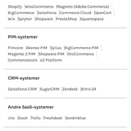
Shopify
WooCommerce
Magento (Adobe Commerce)
BigCommerce
Salesforce
Commerce Cloud
OpenCart
Wix
Spryker
Shopware
PrestaShop
Squarespace
PIM-systemer
Pimcore
Akeneo PIM
Sylius
BigCommerce PIM
Magento 2 PIM
Shopware PIM
OroCommerce
Commercetools
eZ Platform
CRM-systemer
Salesforce CRM
SugarCRM
Zendesk
Bitrix 24
Andre SaaS-systemer
Jira
Slack
Trello
Freshdesk
Sendinblue