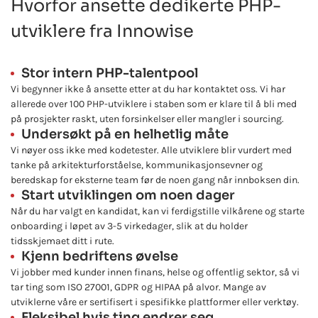
Hvorfor ansette dedikerte PHP-
utviklere fra Innowise
Stor intern PHP-talentpool
Vi begynner ikke å ansette etter at du har kontaktet oss. Vi har
allerede over 100 PHP-utviklere i staben som er klare til å bli med
på prosjekter raskt, uten forsinkelser eller mangler i sourcing.
Undersøkt på en helhetlig måte
Vi nøyer oss ikke med kodetester. Alle utviklere blir vurdert med
tanke på arkitekturforståelse, kommunikasjonsevner og
beredskap for eksterne team før de noen gang når innboksen din.
Start utviklingen om noen dager
Når du har valgt en kandidat, kan vi ferdigstille vilkårene og starte
onboarding i løpet av 3-5 virkedager, slik at du holder
tidsskjemaet ditt i rute.
Kjenn bedriftens øvelse
Vi jobber med kunder innen finans, helse og offentlig sektor, så vi
tar ting som ISO 27001, GDPR og HIPAA på alvor. Mange av
utviklerne våre er sertifisert i spesifikke plattformer eller verktøy.
Fleksibel hvis ting endrer seg