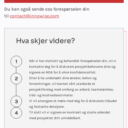
Du kan også sende oss forespørselen din
til
contact@innowise.com
Hva skjer videre?
1
Når vi har mottatt og behandlet forespørselen din, vil vi
kontakte deg for å diskutere prosjektbehovene dine og
signere en NDA for å sikre konfidensialitet.
2
Etter å ha undersøkt dine ønsker, behov og
forventninger, vil teamet vårt utarbeide et
prosjektforslag med omfang av arbeid, teamstørrelse,
tids- og kostnadsestimater.
3
Vi vil arrangere et møte med deg for å diskutere tilbudet
og fastsette detaljene.
4
Til slutt vil vi signere en kontrakt og starte arbeidet
med prosjektet ditt umiddelbart.