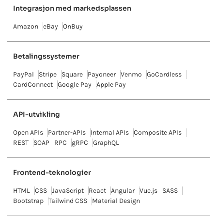
Integrasjon med markedsplassen
Amazon
eBay
OnBuy
Betalingssystemer
PayPal
Stripe
Square
Payoneer
Venmo
GoCardless
CardConnect
Google Pay
Apple Pay
API-utvikling
Open APIs
Partner-APIs
Internal APIs
Composite APIs
REST
SOAP
RPC
gRPC
GraphQL
Frontend-teknologier
HTML
CSS
JavaScript
React
Angular
Vue.js
SASS
Bootstrap
Tailwind CSS
Material Design