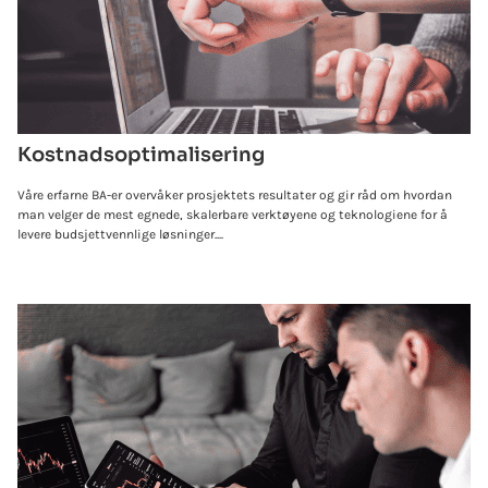
Kostnadsoptimalisering
Våre erfarne BA-er overvåker prosjektets resultater og gir råd om hvordan
man velger de mest egnede, skalerbare verktøyene og teknologiene for å
levere budsjettvennlige løsninger....