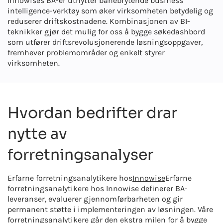
Innowises BA-er utnytter banebrytende business
intelligence-verktøy som øker virksomheten betydelig og
reduserer driftskostnadene. Kombinasjonen av BI-
teknikker gjør det mulig for oss å bygge søkedashbord
som utfører driftsrevolusjonerende løsningsoppgaver,
fremhever problemområder og enkelt styrer
virksomheten.
Hvordan bedrifter drar
nytte av
forretningsanalyser
Erfarne forretningsanalytikere hos
Innowise
Erfarne
forretningsanalytikere hos Innowise definerer BA-
leveranser, evaluerer gjennomførbarheten og gir
permanent støtte i implementeringen av løsningen. Våre
forretningsanalytikere går den ekstra milen for å bygge