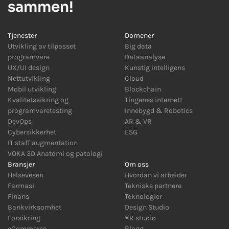
sammen!
Tjenester
Domener
Utvikling av tilpasset
Big data
programvare
Dataanalyse
UX/UI design
Kunstig intelligens
Nettutvikling
Cloud
Mobil utvikling
Blockchain
Kvalitetssikring og
Tingenes internett
programvaretesting
Innebygd
&
Robotics
DevOps
AR
&
VR
Cybersikkerhet
ESG
IT staff augmentation
VOKA 3D Anatomi og patologi
Bransjer
Om oss
Helsevesen
Hvordan vi arbeider
Farmasi
Tekniske partnere
Finans
Teknologier
Bankvirksomhet
Design Studio
Forsikring
XR studio
eCommerce
Blogg