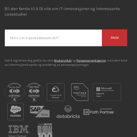
Bli den første til å få vite om IT-innovasjoner og interessante
casestudier.
Meld
Ved å registrere deg godtar du våre
Brukervilkår
og
Personvernerklæring
, inkludert bruk
av informasjonskapsler og overføring av personopplysninger.