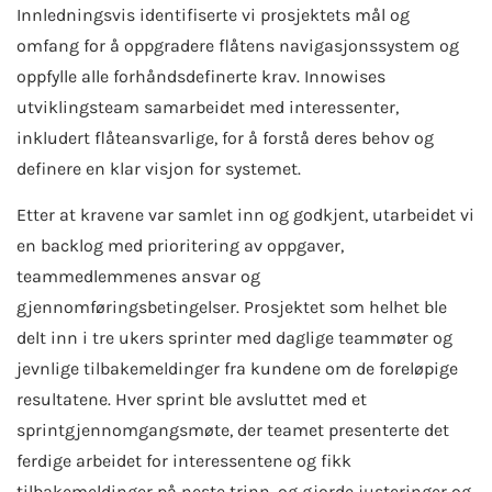
Innledningsvis identifiserte vi prosjektets mål og
omfang for å oppgradere flåtens navigasjonssystem og
oppfylle alle forhåndsdefinerte krav. Innowises
utviklingsteam samarbeidet med interessenter,
inkludert flåteansvarlige, for å forstå deres behov og
definere en klar visjon for systemet.
Etter at kravene var samlet inn og godkjent, utarbeidet vi
en backlog med prioritering av oppgaver,
teammedlemmenes ansvar og
gjennomføringsbetingelser. Prosjektet som helhet ble
delt inn i tre ukers sprinter med daglige teammøter og
jevnlige tilbakemeldinger fra kundene om de foreløpige
resultatene. Hver sprint ble avsluttet med et
sprintgjennomgangsmøte, der teamet presenterte det
ferdige arbeidet for interessentene og fikk
tilbakemeldinger på neste trinn, og gjorde justeringer og