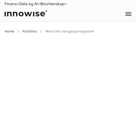
Finans
Data og AI
Biovitenskap
Home
Portfolio
Maritimt navigasjonssystem
Intelligent maritimt system for
å navigere fartøyenes sjøruter
.NET
Azure
Back-end-utvikling
Cloud
Forbedring av programvare
Integrering
Logistikk
React
Transportation