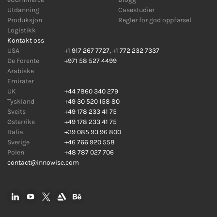
Utdanning
Casestudier
Produksjon
Regler for god oppførsel
Logistikk
Kontakt oss
USA
+1 917 267 7727
,
+1 772 232 7337
De Forente
+971 58 527 4499
Arabiske
Emirater
UK
+44 7860 340 279
Tyskland
+49 30 520 158 80
Sveits
+49 178 233 41 75
Østerrike
+49 178 233 41 75
Italia
+39 085 93 96 800
Sverige
+46 766 920 558
Polen
+48 787 027 706
contact@innowise.com