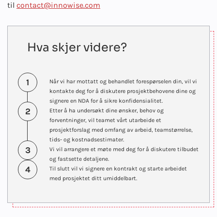
til
contact@innowise.com
Hva skjer videre?
1
Når vi har mottatt og behandlet forespørselen din, vil vi
kontakte deg for å diskutere prosjektbehovene dine og
signere en NDA for å sikre konfidensialitet.
2
Etter å ha undersøkt dine ønsker, behov og
forventninger, vil teamet vårt utarbeide et
prosjektforslag med omfang av arbeid, teamstørrelse,
tids- og kostnadsestimater.
3
Vi vil arrangere et møte med deg for å diskutere tilbudet
og fastsette detaljene.
4
Til slutt vil vi signere en kontrakt og starte arbeidet
med prosjektet ditt umiddelbart.