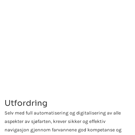
TypeScript
Innowise har oppdatert et automatisert system for
å overvåke frakt og sikre stabil kommunikasjon
mellom skip, kysttjenester og havner.
Utfordring
Selv med full automatisering og digitalisering av alle
aspekter av sjøfarten, krever sikker og effektiv
navigasjon gjennom farvannene god kompetanse og