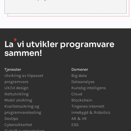
●
La
vi utvikler programvare
sammen!
Tjenester
Domener
Utvikling av tilpasset
Big data
programvare
Dataanalyse
UX/UI design
Kunstig intelligens
Nettutvikling
Cloud
Mobil utvikling
Blockchain
Kvalitetssikring og
Tingenes internett
programvaretesting
Innebygd
&
Robotics
DevOps
AR
&
VR
Cybersikkerhet
ESG
IT staff augmentation