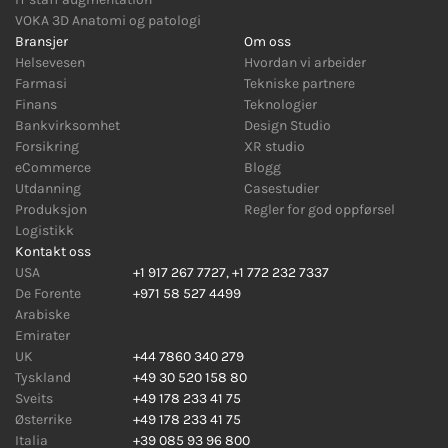
VOKA 3D Anatomi og patologi
Bransjer
Om oss
Helsevesen
Hvordan vi arbeider
Farmasi
Tekniske partnere
Finans
Teknologier
Bankvirksomhet
Design Studio
Forsikring
XR studio
eCommerce
Blogg
Utdanning
Casestudier
Produksjon
Regler for god oppførsel
Logistikk
Kontakt oss
USA
+1 917 267 7727
,
+1 772 232 7337
De Forente
+971 58 527 4499
Arabiske
Emirater
UK
+44 7860 340 279
Tyskland
+49 30 520 158 80
Sveits
+49 178 233 41 75
Østerrike
+49 178 233 41 75
Italia
+39 085 93 96 800