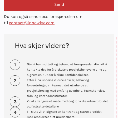
Du kan også sende oss forespørselen din
til
contact@innowise.com
Hva skjer videre?
1
Når vi har mottatt og behandlet forespørselen din, vil vi
kontakte deg for å diskutere prosjektbehovene dine og
signere en NDA for å sikre konfidensialitet.
2
Etter å ha undersøkt dine ønsker, behov og
forventninger, vil teamet vårt utarbeide et
prosjektforslag med omfang av arbeid, teamstørrelse,
tids- og kostnadsestimater.
3
Vi vil arrangere et møte med deg for å diskutere tilbudet
og fastsette detaljene.
4
Til slutt vil vi signere en kontrakt og starte arbeidet
med prosjektet ditt umiddelbart.