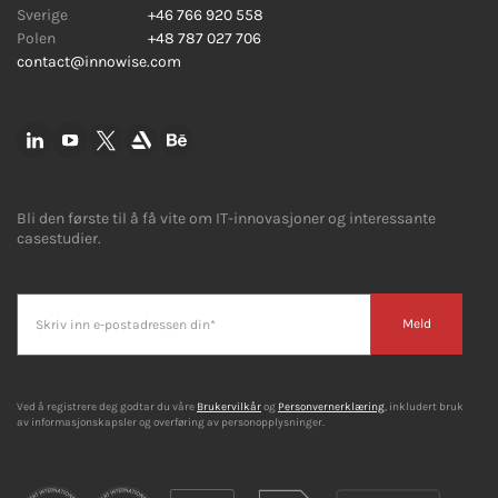
Sverige
+46 766 920 558
Polen
+48 787 027 706
contact@innowise.com
Bli den første til å få vite om IT-innovasjoner og interessante
casestudier.
Meld
Ved å registrere deg godtar du våre
Brukervilkår
og
Personvernerklæring
, inkludert bruk
av informasjonskapsler og overføring av personopplysninger.