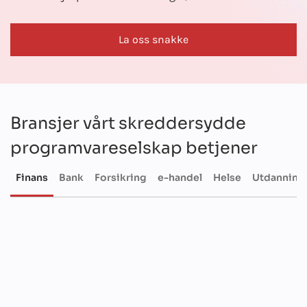
La oss snakke
Bransjer vårt skreddersydde
programvareselskap betjener
Finans
Bank
Forsikring
e-handel
Helse
Utdanning
Finans
B