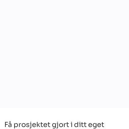
Automatiserte rutinemessige finansielle prosesser
Redusert svindelrisiko og sikrede transaksjoner
Høyere nøyaktighet i den finansielle rapporteringen
Få prosjektet gjort i ditt eget