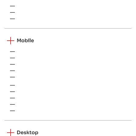
Vue.js
Next.js
Ember.js
Mobile
iOS
Android
Xamarin
Cordova
PWA
React native
Flutter
Ionic
Swift
Kotlin
Desktop