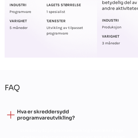
betydelig del av 
INDUSTRI
LAGETS STØRRELSE
andre aktiviteter
Programvare
1 spesialist
INDUSTRI
VARIGHET
TJENESTER
Produksjon
5 måneder
Utvikling av tilpasset
programvare
VARIGHET
3 måneder
FAQ
Hva er skreddersydd
programvareutvikling?
Skreddersydd programvareutvikling innebærer å lage
skreddersydde programvareløsninger som er tilpasset