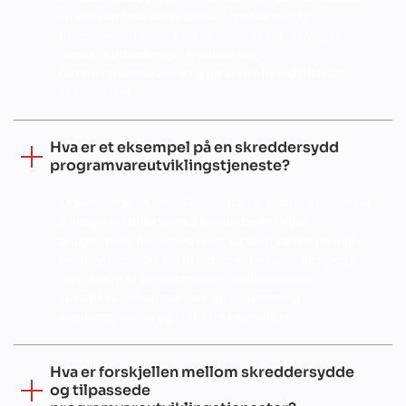
en virksomhets unike behov. I motsetning til
hyllevareprodukter løser skreddersydde løsninger
spesielle utfordringer, tilpasser seg
forretningsprosessene og gir større fleksibilitet og
skalerbarhet.
Hva er et eksempel på en skreddersydd
programvareutviklingstjeneste?
Eksemplet er en e-handelsplattform som er utviklet for
å integreres direkte med forhandlerens egen
programvare for lagerstyring, og som støtter utvalgte
betalingsportaler. Plattformen har en unik design og
layout som er skreddersydd til forhandlerens
spesifikke behov, noe som gir en personlig
kundeopplevelse og feilfri funksjonalitet.
Hva er forskjellen mellom skreddersydde
og tilpassede