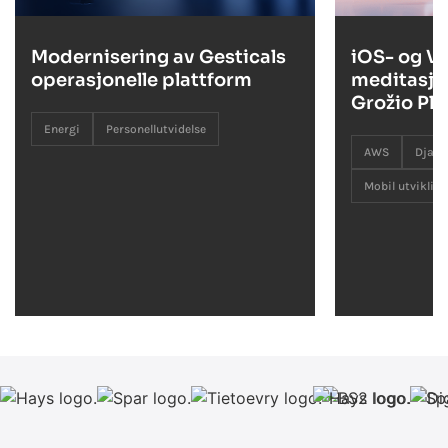
Modernisering av Gesticals
iOS- og V
operasjonelle plattform
meditasjo
Grožio Pl
Energi
Personellutvidelse
AWS
Djan
Mobil utvikling