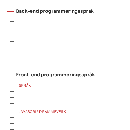
Back-end programmeringsspråk
.NET
Java
Python
Node
PHP
Go
Front-end programmeringsspråk
SPRÅK
HTML
CSS
JavaScript
JAVASCRIPT-RAMMEVERK
Angular
React
Meteor