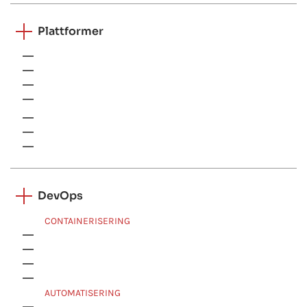
Plattformer
Dynamics 365
Salesforce
Adobe Commerce
SharePoint
ServiceNow
Power BI
SAP
DevOps
CONTAINERISERING
Docker
Kubernetes
Openshift
Apache Mesos
AUTOMATISERING