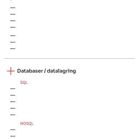
C++
Qt
C#
WPF
Objective-C
Python
Swift
Databaser / datalagring
SQL
Microsoft SQL Server
MySQL
Azure SQL
Oracle
PostgreSQL
NOSQL
Apache Cassandra
Apache Hive