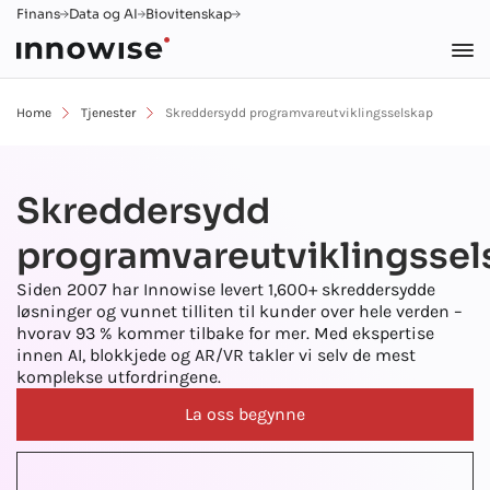
Finans
Data og AI
Biovitenskap
Home
Tjenester
Skreddersydd programvareutviklingsselskap
Skreddersydd
programvareutviklingssel
Siden 2007 har Innowise levert
1,600+
skreddersydde
løsninger og vunnet tilliten til kunder over hele verden –
hvorav 93 % kommer tilbake for mer. Med ekspertise
innen AI, blokkjede og AR/VR takler vi selv de mest
komplekse utfordringene.
La oss begynne