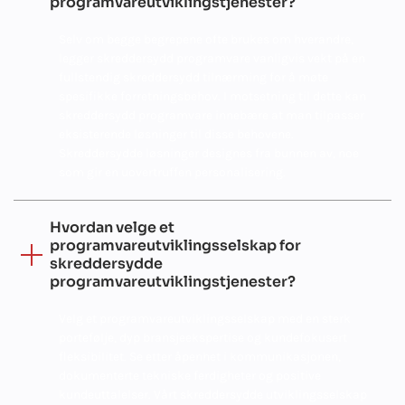
programvareutviklingstjenester?
Selv om begge begrepene ofte brukes om hverandre,
legger skreddersydd programvare vanligvis vekt på en
fullstendig skreddersydd tilnærming for å møte
spesifikke forretningsbehov. I motsetning til dette kan
skreddersydd programvare innebære at man tilpasser
eksisterende løsninger til disse behovene.
Skreddersydde løsninger designes fra bunnen av, noe
som gir en uovertruffen personalisering.
Hvordan velge et
programvareutviklingsselskap for
skreddersydde
programvareutviklingstjenester?
Velg et programvareutviklingsselskap med en sterk
portefølje, dyp bransjeekspertise og kundefokusert
fleksibilitet. Se etter åpenhet i kommunikasjonen,
dokumenterte tekniske ferdigheter og positive
kundeuttalelser. Vårt skreddersydde utviklingsselskap