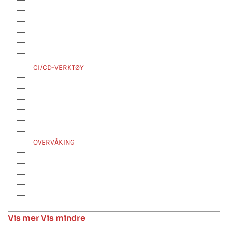
Ansible
Puppet
Chef
Saltstack
HashiCorp Terraform
HashiCorp Packer
CI/CD-VERKTØY
AWS Developer tools
Azure DevOps
Google Developer Tools
CI/CD
Jenkins
TC
OVERVÅKING
Zabbix
Nagios
Elasticsearch
Prometheus
Data dog
Vis mer
Vis mindre