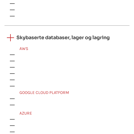
Hbase
Apache NiFi
MongoDB
Skybaserte databaser, lager og lagring
AWS
Amazon S3
Amazon Redshift
Amazon DynamoDB
Amazon DocumentDB
Amazon RDS
AWS Elasticache
GOOGLE CLOUD PLATFORM
Google Cloud SQL
Google Cloud Datastore
AZURE
Azure Data Lake
Azure Blob Storage
Azure Cosmos DB