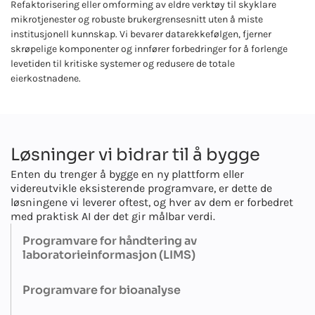
Refaktorisering eller omforming av eldre verktøy til skyklare
mikrotjenester og robuste brukergrensesnitt uten å miste
institusjonell kunnskap. Vi bevarer datarekkefølgen, fjerner
skrøpelige komponenter og innfører forbedringer for å forlenge
levetiden til kritiske systemer og redusere de totale
eierkostnadene.
Løsninger vi bidrar til å bygge
Enten du trenger å bygge en ny plattform eller
videreutvikle eksisterende programvare, er dette de
løsningene vi leverer oftest, og hver av dem er forbedret
med praktisk AI der det gir målbar verdi.
Programvare for håndtering av
laboratorieinformasjon (LIMS)
Bygger konfigurerbare LIMS som automatiserer prøveinntak,
Programvare for bioanalyse
chain-of-custody, platekart, lagerbeholdning og QC. AI hjelper til