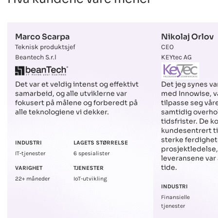
Marco Scarpa
Nikolaj Orlov
Teknisk produktsjef
CEO
Beantech S.r.l
KEYtec AG
Det jeg synes v
Det var et veldig intenst og effektivt
med Innowise, va
samarbeid, og alle utviklerne var
tilpasse seg vår
fokusert på målene og forberedt på
samtidig overho
alle teknologiene vi dekker.
tidsfrister. De 
kundesentrert 
sterke ferdighet
INDUSTRI
LAGETS STØRRELSE
prosjektledelse,
IT-tjenester
6 spesialister
leveransene var a
tide.
VARIGHET
TJENESTER
22+ måneder
IoT-utvikling
INDUSTRI
Finansielle
tjenester