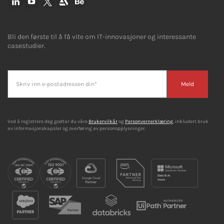
Bli den første til å få vite om IT-innovasjoner og interessante
casestudier.
Meld
Ved å registrere deg godtar du våre
Brukervilkår
og
Personvernerklæring
, inkludert bruk
av informasjonskapsler og overføring av personopplysninger.