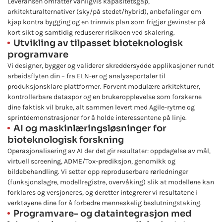
Leveransen omfatter vanligvis kapasitetsgap,
arkitekturalternativer (sky/på stedet/hybrid), anbefalinger om
kjøp kontra bygging og en trinnvis plan som frigjør gevinster på
kort sikt og samtidig reduserer risikoen ved skalering.
Utvikling av tilpasset bioteknologisk
programvare
Vi designer, bygger og validerer skreddersydde applikasjoner rundt
arbeidsflyten din – fra ELN-er og analyseportaler til
produksjonsklare plattformer. Forvent modulære arkitekturer,
kontrollerbare dataspor og en brukeropplevelse som forskerne
dine faktisk vil bruke, alt sammen levert med Agile-rytme og
sprintdemonstrasjoner for å holde interessentene på linje.
AI og maskinlæringsløsninger for
bioteknologisk forskning
Operasjonalisering av AI der det gir resultater: oppdagelse av mål,
virtuell screening, ADME/Tox-prediksjon, genomikk og
bildebehandling. Vi setter opp reproduserbare rørledninger
(funksjonslagre, modellregistre, overvåking) slik at modellene kan
forklares og versjoneres, og deretter integrerer vi resultatene i
verktøyene dine for å forbedre menneskelig beslutningstaking.
Programvare- og dataintegrasjon med