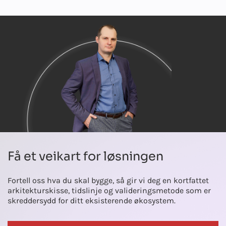
innsamling, lagringsforhold, tine-/nedfrysingssykluser og
flislagte bilder og kollaborativ gjennomgang.
avhending. Prognosemodeller forutser uttømming og
lagringsbehov, og varsler hjelper til med stabilitetsvinduer og
miljøavvik for å beskytte prøvens integritet.
Få et veikart for løsningen
Fortell oss hva du skal bygge, så gir vi deg en kortfattet
arkitekturskisse, tidslinje og valideringsmetode som er
skreddersydd for ditt eksisterende økosystem.