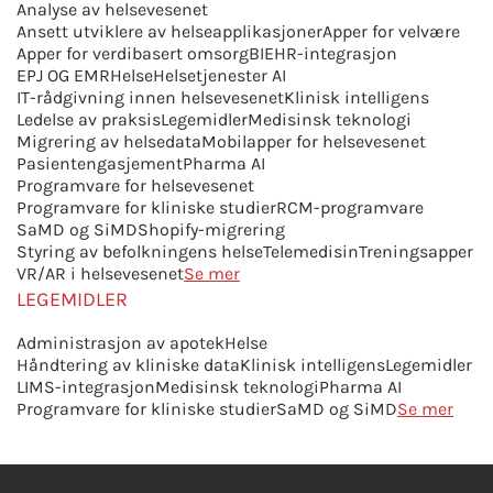
Analyse av helsevesenet
Ansett utviklere av helseapplikasjoner
Apper for velvære
Apper for verdibasert omsorg
BI
EHR-integrasjon
EPJ OG EMR
Helse
Helsetjenester AI
IT-rådgivning innen helsevesenet
Klinisk intelligens
Ledelse av praksis
Legemidler
Medisinsk teknologi
Migrering av helsedata
Mobilapper for helsevesenet
Pasientengasjement
Pharma AI
Programvare for helsevesenet
Programvare for kliniske studier
RCM-programvare
SaMD og SiMD
Shopify-migrering
Styring av befolkningens helse
Telemedisin
Treningsapper
VR/AR i helsevesenet
Se mer
LEGEMIDLER
Administrasjon av apotek
Helse
Håndtering av kliniske data
Klinisk intelligens
Legemidler
LIMS-integrasjon
Medisinsk teknologi
Pharma AI
Programvare for kliniske studier
SaMD og SiMD
Se mer