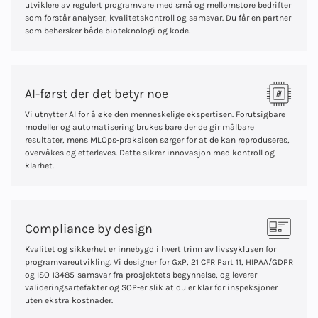
utviklere av regulert programvare med små og mellomstore bedrifter
som forstår analyser, kvalitetskontroll og samsvar. Du får en partner
som behersker både bioteknologi og kode.
AI-først der det betyr noe
Vi utnytter AI for å øke den menneskelige ekspertisen. Forutsigbare
modeller og automatisering brukes bare der de gir målbare
resultater, mens MLOps-praksisen sørger for at de kan reproduseres,
overvåkes og etterleves. Dette sikrer innovasjon med kontroll og
klarhet.
Compliance by design
Kvalitet og sikkerhet er innebygd i hvert trinn av livssyklusen for
programvareutvikling. Vi designer for GxP, 21 CFR Part 11, HIPAA/GDPR
og ISO 13485-samsvar fra prosjektets begynnelse, og leverer
valideringsartefakter og SOP-er slik at du er klar for inspeksjoner
uten ekstra kostnader.