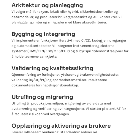
Arkitektur og planlegging
Vi velger mål for skyen, lokalt eller hybrid, sikkerhetskontroller og
datamodeller, og produserer brukergrensesnitt og API-kontrakter. Vi
planlegger sprinter og milepæler med klare akseptkriterier.
Bygging og integrering
Vi implementerer funksjoner iterativt med CI/CD, kodegjennomganger
og automatiserte tester. Vi integrerer instrumenter og eksterne
systemer (LIMS/ELN/EDC/MES/EHR) og tilbyr sprintdemonstrasjoner for
å holde teamene samkjørte.
Validering og kvalitetssikring
Gjennomføring av funksjons-, ytelses- og brukervennlighetstester,
validering (IQ/OQ/PQ) og sporbarhetsmatriser. Resultatene
dokumenteres for inspeksjonsberedskap.
Utrulling og migrering
Utrulling til produksjonsmiljøer, migrering av eldre data med
avstemming og verifisering av integrasjoner. Vi støtter piloter/UAT for
å redusere risikoen ved overgangen.
Opplæring og aktivering av brukere
Leverer rollebasert opplæring, standardprosedyrer og