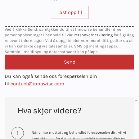
Last opp fil
Ved å klikke Send, samtykker du til at Innowise behandler dine
personopplysninger i henhold til vår
Personvernerklæring
for å gi deg
relevant informasjon. Ved å oppgi telefonnummeret ditt, godtar du at
vi kan kontakte deg via talesamtaler, SMS og meldingsapper.
Samtale-, meldings- og datakostnader kan påløpe.
Du kan også sende oss forespørselen din
til
contact@innowise.com
Hva skjer videre?
1
Når vi har mottatt og behandlet forespørselen din, vil vi
kontakte deg for å diskutere prosjektbehovene dine og