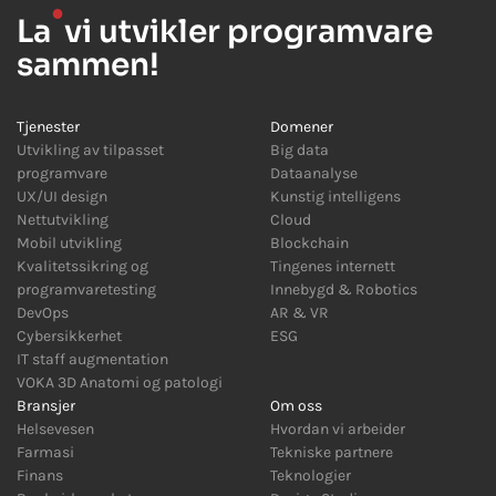
●
La
vi utvikler programvare
sammen!
Tjenester
Domener
Utvikling av tilpasset
Big data
programvare
Dataanalyse
UX/UI design
Kunstig intelligens
Nettutvikling
Cloud
Mobil utvikling
Blockchain
Kvalitetssikring og
Tingenes internett
programvaretesting
Innebygd
&
Robotics
DevOps
AR
&
VR
Cybersikkerhet
ESG
IT staff augmentation
VOKA 3D Anatomi og patologi
Bransjer
Om oss
Helsevesen
Hvordan vi arbeider
Farmasi
Tekniske partnere
Finans
Teknologier