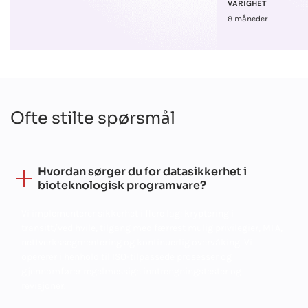
VARIGHET
8 måneder
Ofte stilte spørsmål
Hvordan sørger du for datasikkerhet i
bioteknologisk programvare?
Vi implementerer sikkerhet i flere lag: kryptering i
transitt/ved hvile, tilgang med færrest mulig privilegier, MFA,
nettverkssegmentering og kontinuerlig overvåking. Vi
opererer i henhold til ISO-tilpassede prosesser og
gjennomfører regelmessige inntrengningstester og
revisjoner.