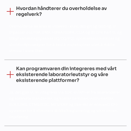
Hvordan håndterer du overholdelse av
regelverk?
Overholdelse av krav er innvevd i krav, design og testing. Vi
tilpasser oss FDA, EMA, HIPAA/GDPR, CLIA og 21 CFR Part 11, og
tilbyr valideringspakker (IQ/OQ/PQ), sporbarhetsmatriser og
standardprosedyrer for å bestå inspeksjoner uten å måtte
stresse i siste liten.
Kan programvaren din integreres med vårt
eksisterende laboratorieutstyr og våre
eksisterende plattformer?
Ja, det gjør vi. Vi integrerer via SDK-er/API-er fra leverandører
og etablerte standarder, og kobler sammen instrumenter,
ELN/LIMS, CTMS/EDC, MES/ERP og (der det er relevant) EPJ-
systemer for å eliminere dobbeltregistrering og sikre en ren
linjeføring.