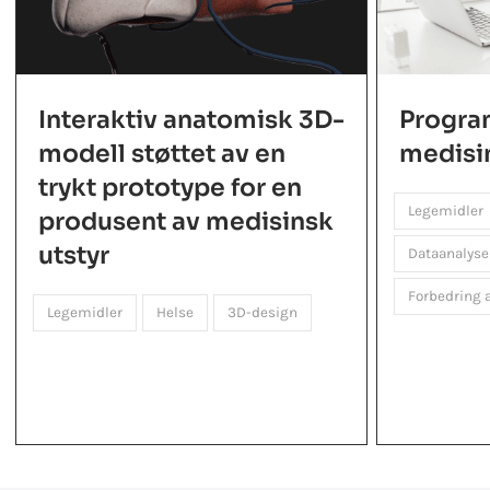
Interaktiv anatomisk 3D-
Progra
modell støttet av en
medisi
trykt prototype for en
Legemidler
produsent av medisinsk
utstyr
Dataanalyse
Forbedring 
Legemidler
Helse
3D-design