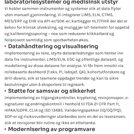
laboratoriesystemer og medisinsk utstyr
Vi kobler sammen instrumenter og systemer slik at data flyter
uten manuell gjeninnføring. Vi integrerer LIMS, ELN, CTMS,
MES/ERP og EHR via API-er/SDK-er, kartlegger HL7/FHIR der det er
behov for klinisk utveksling, og muliggjør IoT-telemetri for oppetid
og kalibreringssporing – noe som reduserer klikkarbeid og
feilprosent samtidig som sporbarheten økes.
Datahåndtering og visualisering
Implementering av rene, styrte datarørledninger som henter inn
data fra instrumenter, LIMS/ELN, EDC og offentlige datasett, og
modellering av disse dataene for analyse. Vi får frem innsikt via
rollebaserte dashbord (f.eks. PI, labsjef, QA), kohortutforskere og
drill-downs, slik at teamene oppdager trender og kan ta sikre
beslutninger uten å eksportere til regneark.
Støtte for samsvar og sikkerhet
Implementering av tilgangskontroller, kryptering, revisjonsspor, e-
signaturer og endringskontroll i henhold til FDA 21 CFR Part 11,
HIPAA/GDPR, CLIA og ISO 13485. Valideringspakker (IQ/OQ/PQ),
SOP-er og risikovurderinger utarbeides som en del av leveransen,
slik at revisjoner blir rutine og ikke en ettertanke.
Modernisering av programvare