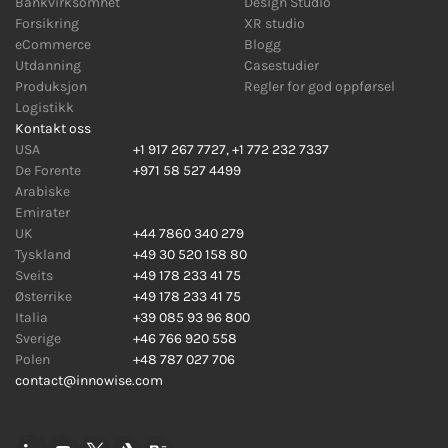
Bankvirksomhet
Design Studio
Forsikring
XR studio
eCommerce
Blogg
Utdanning
Casestudier
Produksjon
Regler for god oppførsel
Logistikk
Kontakt oss
USA
+1 917 267 7727
,
+1 772 232 7337
De Forente
+971 58 527 4499
Arabiske
Emirater
UK
+44 7860 340 279
Tyskland
+49 30 520 158 80
Sveits
+49 178 233 41 75
Østerrike
+49 178 233 41 75
Italia
+39 085 93 96 800
Sverige
+46 766 920 558
Polen
+48 787 027 706
contact@innowise.com