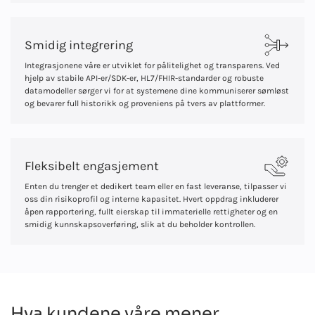
Smidig integrering
Integrasjonene våre er utviklet for pålitelighet og transparens. Ved
hjelp av stabile API-er/SDK-er, HL7/FHIR-standarder og robuste
datamodeller sørger vi for at systemene dine kommuniserer sømløst
og bevarer full historikk og proveniens på tvers av plattformer.
Fleksibelt engasjement
Enten du trenger et dedikert team eller en fast leveranse, tilpasser vi
oss din risikoprofil og interne kapasitet. Hvert oppdrag inkluderer
åpen rapportering, fullt eierskap til immaterielle rettigheter og en
smidig kunnskapsoverføring, slik at du beholder kontrollen.
Hva kundene våre mener