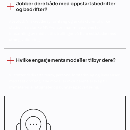
Jobber dere både med oppstartsbedrifter
og bedrifter?
Absolutt. Vi skreddersyr omfang og arkitekturer til ulike
stadier, fra slanke MVP-er som når milepælene for
innsamling av midler, til utrullinger på flere nettsteder med
streng validering.
Hvilke engasjementsmodeller tilbyr dere?
Vi støtter dedikerte team, personalforsterkning og leveranser
med fast omfang. Alle modeller inkluderer eierskap til
immaterielle rettigheter og kunnskapsoverføring.