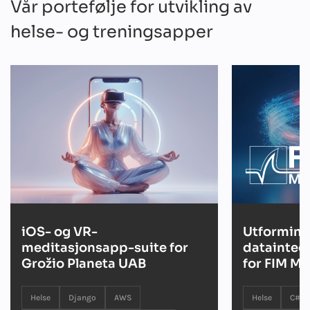
Vår portefølje for utvikling av
helse- og treningsapper
iOS- og VR-
Utforming
meditasjonsapp-suite for
datainteg
Grožio Planeta UAB
for FIM Me
Helse
Django
AWS
Helse
C#