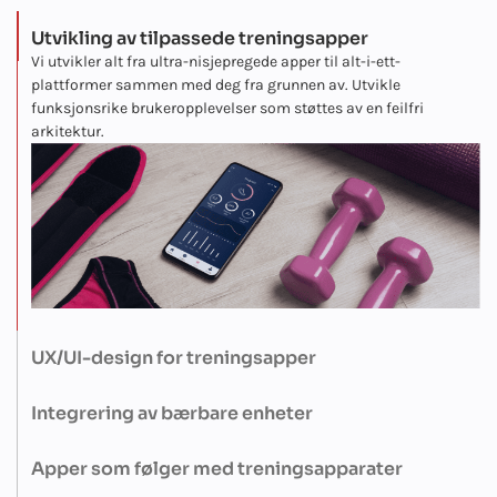
Utvikling av tilpassede treningsapper
Vi utvikler alt fra ultra-nisjepregede apper til alt-i-ett-
plattformer sammen med deg fra grunnen av. Utvikle
funksjonsrike brukeropplevelser som støttes av en feilfri
arkitektur.
UX/UI-design for treningsapper
Vi designer med sluttbrukeren i tankene - intuitive,
vanedannende grensesnitt som får brukerne til å bli værende
Integrering av bærbare enheter
og glede seg over hvert eneste trykk, sveip og økt.
Med IoT-ekspertise tilbyr vi innebygd støtte for wearables, som
smartklokker eller pulsmålere. Det gjør det mulig med
Apper som følger med treningsapparater
aktivitetssporing i sanntid og sømløs datasynkronisering.
Fra smarte tredemøller til interaktive romaskiner - vi utvikler