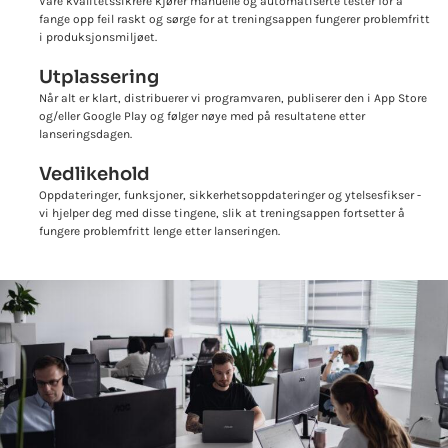
Våre kvalitetssikrere kjører manuelle og automatiserte tester for å
fange opp feil raskt og sørge for at treningsappen fungerer problemfritt
i produksjonsmiljøet.
Utplassering
Når alt er klart, distribuerer vi programvaren, publiserer den i App Store
og/eller Google Play og følger nøye med på resultatene etter
lanseringsdagen.
Vedlikehold
Oppdateringer, funksjoner, sikkerhetsoppdateringer og ytelsesfikser -
vi hjelper deg med disse tingene, slik at treningsappen fortsetter å
fungere problemfritt lenge etter lanseringen.