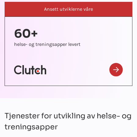
Ansett utviklerne våre
60+
4
helse- og treningsapper levert
utvikl
Tjenester for utvikling av helse- og
treningsapper