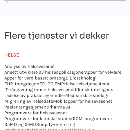
Flere tjenester vi dekker
HELSE
Analyse av helsevesenet
Ansett utviklere av helseapplikasjoner
Apper for velvære
Apper for verdibasert omsorg
BI
Bioteknologi
EHR-integrasjon
EPJ OG EMR
Helse
Helsetjenester AI
IT-rådgivning innen helsevesenet
Klinisk intelligens
Ledelse av praksis
Legemidler
Medisinsk teknologi
Migrering av helsedata
Mobilapper for helsevesenet
Pasientengasjement
Pharma AI
Programvare for helsevesenet
Programvare for kliniske studier
RCM-programvare
SaMD og SiMD
Shopify-migrering