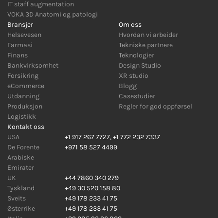
IT staff augmentation
VOKA 3D Anatomi og patologi
Bransjer
Om oss
Helsevesen
Hvordan vi arbeider
Farmasi
Tekniske partnere
Finans
Teknologier
Bankvirksomhet
Design Studio
Forsikring
XR studio
eCommerce
Blogg
Utdanning
Casestudier
Produksjon
Regler for god oppførsel
Logistikk
Kontakt oss
USA
+1 917 267 7727
,
+1 772 232 7337
De Forente
+971 58 527 4499
Arabiske
Emirater
UK
+44 7860 340 279
Tyskland
+49 30 520 158 80
Sveits
+49 178 233 41 75
Østerrike
+49 178 233 41 75