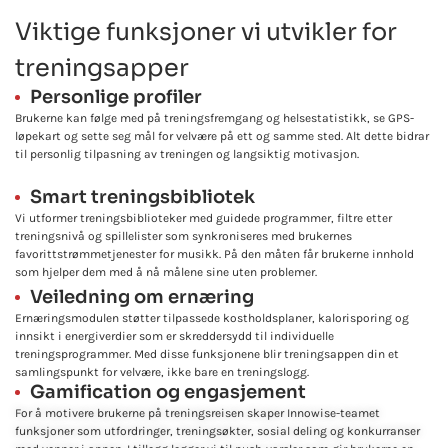
Viktige funksjoner vi utvikler for
treningsapper
Personlige profiler
Brukerne kan følge med på treningsfremgang og helsestatistikk, se GPS-
løpekart og sette seg mål for velvære på ett og samme sted. Alt dette bidrar
til personlig tilpasning av treningen og langsiktig motivasjon.
Smart treningsbibliotek
Vi utformer treningsbiblioteker med guidede programmer, filtre etter
treningsnivå og spillelister som synkroniseres med brukernes
favorittstrømmetjenester for musikk. På den måten får brukerne innhold
som hjelper dem med å nå målene sine uten problemer.
Veiledning om ernæring
Ernæringsmodulen støtter tilpassede kostholdsplaner, kalorisporing og
innsikt i energiverdier som er skreddersydd til individuelle
treningsprogrammer. Med disse funksjonene blir treningsappen din et
samlingspunkt for velvære, ikke bare en treningslogg.
Gamification og engasjement
For å motivere brukerne på treningsreisen skaper Innowise-teamet
funksjoner som utfordringer, treningsøkter, sosial deling og konkurranser