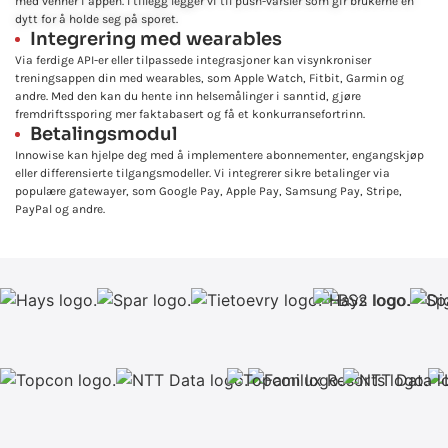
med venner i appen. I tillegg legger vi til push-varsler som gir brukerne en
dytt for å holde seg på sporet.
Integrering med wearables
Via ferdige API-er eller tilpassede integrasjoner kan vi
synkroniser
treningsappen din med wearables
, som Apple Watch, Fitbit, Garmin og
andre. Med den kan du hente inn helsemålinger i sanntid, gjøre
fremdriftssporing mer faktabasert og få et konkurransefortrinn.
Betalingsmodul
Innowise kan hjelpe deg med å implementere abonnementer, engangskjøp
eller differensierte tilgangsmodeller. Vi integrerer sikre betalinger via
populære gatewayer, som Google Pay, Apple Pay, Samsung Pay, Stripe,
PayPal og andre.