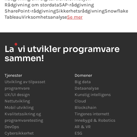
Rådgivning om stordata
SAP-rådgivning
SharePoint-rådgivning
Sikkerhetsrådgivning
Snowflake
Tableau
Virksomhetsanalyse
Se mer
●
La
vi utvikler programvare
sammen!
Tjenester
Domener
Utvikling av tilpasset
Big data
programvare
Dataanalyse
UX/UI design
Kunstig intelligens
Nettutvikling
Cloud
Mobil utvikling
Blockchain
Kvalitetssikring og
Tingenes internett
programvaretesting
Innebygd
&
Robotics
DevOps
AR
&
VR
Cybersikkerhet
ESG