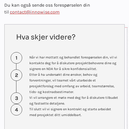
Du kan også sende oss forespørselen din
til
contact@innowise.com
Hva skjer videre?
1
Når vi har mottatt og behandlet forespørselen din, vil vi
kontakte deg for å diskutere prosjektbehovene dine og
signere en NDA for å sikre konfidensialitet.
2
Etter å ha undersøkt dine ønsker, behov og
forventninger, vil teamet vårt utarbeide et
prosjektforslag med omfang av arbeid, teamstørrelse,
tids- og kostnadsestimater.
3
Vi vil arrangere et møte med deg for å diskutere tilbudet
og fastsette detaljene.
4
Til slutt vil vi signere en kontrakt og starte arbeidet
med prosjektet ditt umiddelbart.