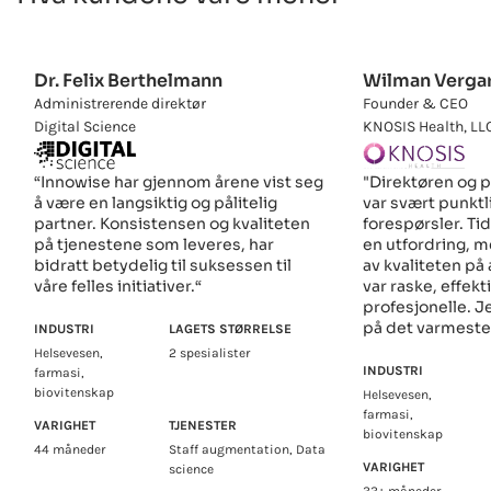
Dr. Felix Berthelmann
Wilman Vergar
Administrerende direktør
Founder & CEO
Digital Science
KNOSIS Health, LL
"Direktøren og 
“Innowise har gjennom årene vist seg
var svært punktl
å være en langsiktig og pålitelig
forespørsler. Tid
partner. Konsistensen og kvaliteten
en utfordring, 
på tjenestene som leveres, har
av kvaliteten på
bidratt betydelig til suksessen til
var raske, effekt
våre felles initiativer.“
profesjonelle. J
på det varmeste
INDUSTRI
LAGETS STØRRELSE
Helsevesen,
2 spesialister
INDUSTRI
farmasi,
biovitenskap
Helsevesen,
farmasi,
VARIGHET
TJENESTER
biovitenskap
44 måneder
Staff augmentation, Data
VARIGHET
science