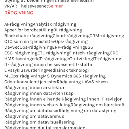
Styring av befolkningens helse
Telemedisin
VR/AR i helsevesenet
Se mer
RÅDGIVNING
AI-rådgivning
Analytisk rådgivning
Apper for bordbestilling
BI-rådgivning
Blockchain-rådgivning
Cloud-rådgivning
CRM-rådgivning
CTO som en tjeneste
DevOps-rådgivning
DevSecOps-rådgivning
ERP-rådgivning
ESG
ESG-rådgivning
ETL-rådgivning
Fintech-rådgivning
GRC
HMS-løsninger
IoT-rådgivning
IoT-utvikling
IT-rådgivning
IT-rådgivning innen helsevesenet
IT-støtte
Livssyklusvurdering
Medisinsk teknologi
MLOps-rådgivning
MS Dynamics 365-rådgivning
Odoo-konsulenttjenester
Rådgivning i AWS-skyen
Rådgivning innen arkitektur
Rådgivning innen datavitenskap
Rådgivning innen e-handel
Rådgivning innen IT-revisjon
Rådgivning innen webutvikling
Rådgivning om bærekraft
Rådgivning om databaser
Rådgivning om datastyring
Rådgivning om datavarehus
Rådgivning om datavisualisering
Rådgivning om digital transformasjon