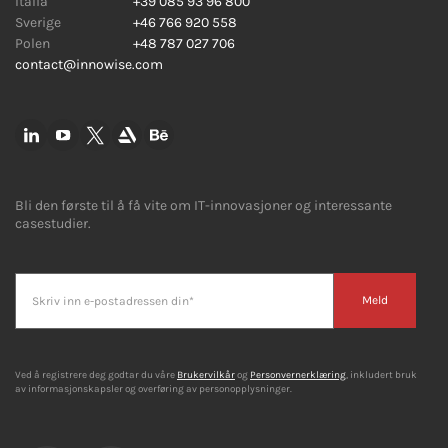
Italia
+39 085 93 96 800
Sverige
+46 766 920 558
Polen
+48 787 027 706
contact@innowise.com
Bli den første til å få vite om IT-innovasjoner og interessante
casestudier.
Meld
Ved å registrere deg godtar du våre
Brukervilkår
og
Personvernerklæring
, inkludert bruk
av informasjonskapsler og overføring av personopplysninger.