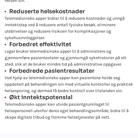
helsen sin.
Reduserte helsekostnader
Telemedisinske apper bidrar til å redusere kostnader og unngå
inntektstap ved å redusere antall fysiske besøk, eliminere
uteblivelser og redusere risikoen for komplikasjoner og
sykehusinnleggelser.
Forbedret effektivitet
Leger bruker telemedisinske apper til å administrere og
gjennomføre pasientavtaler og gjennomgå sykehistorier på ett
sted, slik at de bruker mindre tid på administrative oppgaver.
Forbedrede pasientresultater
Ved hjelp av telemedisinske apper kan pasientene holde seg
oppdatert på behandlingen sin med virtuelle kontroller og praktisk
helsesporing, og dermed få bedre kontroll over tilstanden sin.
Økt inntektspotensial
Telemedisinske apper kan utvide pasientgrunnlaget til
helsepersonell utenfor deres eget behandlingsområde, bidra til å
skape digitale tilbud og fremme helsetjenester på nett.