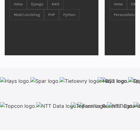
Helse
Django
AWS
Helse
C#
Mobil utvikling
PHP
Python
Personellutvide