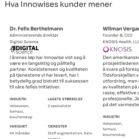
Hva Innowises kunder mener
Dr. Felix Berthelmann
Wilman Vergar
Administrerende direktør
Founder & CEO
Digital Science
KNOSIS Health, LL
I årenes løp har Innowise vist seg å
Den amerikanske
være en langsiktig og pålitelig
prosjektlederen
partner. Konsistensen og kvaliteten
å svare på fores
på tjenestene vi har levert, har i
Tidsforskjellen va
betydelig grad bidratt til suksessen
utfordring, men
til våre felles initiativer.
av kvaliteten på
raske, effektive
profesjonelle. J
INDUSTRI
LAGETS STØRRELSE
på det varmeste
Helsevesen,
2 spesialister
farmasi,
INDUSTRI
biovitenskap
Helsevesen,
VARIGHET
TJENESTER
farmasi,
44 måneder
Staff augmentation, Data
biovitenskap
science