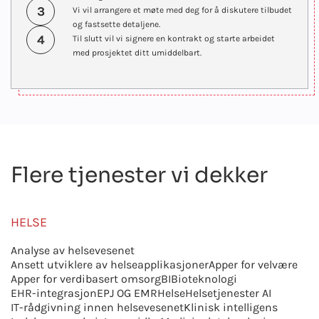
3
Vi vil arrangere et møte med deg for å diskutere tilbudet
og fastsette detaljene.
4
Til slutt vil vi signere en kontrakt og starte arbeidet
med prosjektet ditt umiddelbart.
Flere tjenester vi dekker
HELSE
Analyse av helsevesenet
Ansett utviklere av helseapplikasjoner
Apper for velvære
Apper for verdibasert omsorg
BI
Bioteknologi
EHR-integrasjon
EPJ OG EMR
Helse
Helsetjenester AI
IT-rådgivning innen helsevesenet
Klinisk intelligens