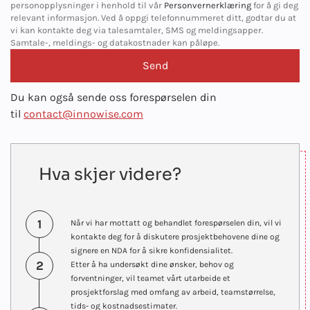
personopplysninger i henhold til vår
Personvernerklæring
for å gi deg
relevant informasjon. Ved å oppgi telefonnummeret ditt, godtar du at
vi kan kontakte deg via talesamtaler, SMS og meldingsapper.
Samtale-, meldings- og datakostnader kan påløpe.
Du kan også sende oss forespørselen din
til
contact@innowise.com
Hva skjer videre?
1
Når vi har mottatt og behandlet forespørselen din, vil vi
kontakte deg for å diskutere prosjektbehovene dine og
signere en NDA for å sikre konfidensialitet.
2
Etter å ha undersøkt dine ønsker, behov og
forventninger, vil teamet vårt utarbeide et
prosjektforslag med omfang av arbeid, teamstørrelse,
tids- og kostnadsestimater.