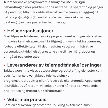
Telemedisinske programvareløsninger vi utvikler, gjør
behandlingen mer praktisk for pasientene: De sparer tid og penger
på pendling, tilbyr fleksible alternativer for timeplanlegging på
nettet og gir tilgang til omfattende medisinsk ekspertise,
uavhengig av hvor pasienten befinner seg.
Helseorganisasjoner
Med tilpassede telemedisinske programvareløsninger utviklet av
Innowise kan helsepersonell få tilgang til nye inntektsstrømmer,
forbedre effektiviteten til det medisinske og administrative
personalet, utvide helsetjenestene sine til nye målgrupper og
unngå at pasienter uteblir.
Leverandører av telemedisinske løsninger
Takket være Innowises outsourcing- og outstaffing-tjenester kan
bedrifter lansere vellykkede telemedisinske
programvareprodukter eller forbedre de eksisterende. Apper som
er utviklet av vårt team, vil enkelt kunne håndtere en voksende
brukerbase og motstå sikkerhetstrusler.
Veterinærpraksis
Som en del av våre tjenester for utvikling av telemedisinsk