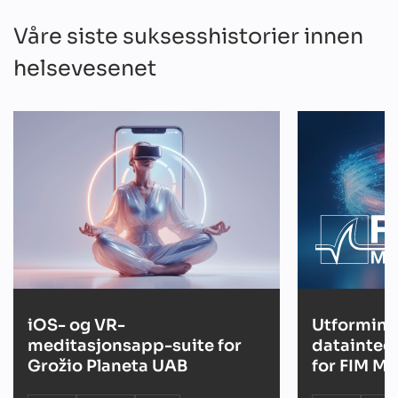
Våre siste suksesshistorier innen
helsevesenet
iOS- og VR-
Utforming
meditasjonsapp-suite for
datainteg
Grožio Planeta UAB
for FIM Me