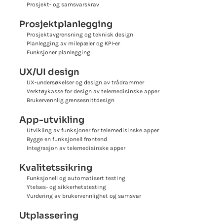
Prosjekt- og samsvarskrav
Prosjektplanlegging
Prosjektavgrensning og teknisk design
Planlegging av milepæler og KPI-er
Funksjoner planlegging
UX/UI design
UX-undersøkelser og design av trådrammer
Verktøykasse for design av telemedisinske apper
Brukervennlig grensesnittdesign
App-utvikling
Utvikling av funksjoner for telemedisinske apper
Bygge en funksjonell frontend
Integrasjon av telemedisinske apper
Kvalitetssikring
Funksjonell og automatisert testing
Ytelses- og sikkerhetstesting
Vurdering av brukervennlighet og samsvar
Utplassering