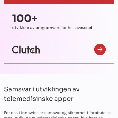
100+
2
utviklere av programvare for helsevesenet
mHealt
Samsvar i utviklingen av
telemedisinske apper
For oss i Innowise er samsvar og sikkerhet i forbindelse
med utvikling av telemedisinske apper ikke bare en