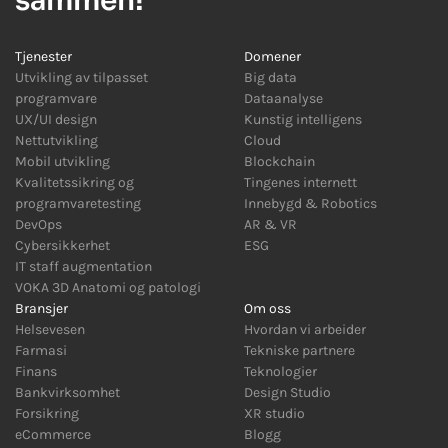
sammen!
Tjenester
Domener
Utvikling av tilpasset
Big data
programvare
Dataanalyse
UX/UI design
Kunstig intelligens
Nettutvikling
Cloud
Mobil utvikling
Blockchain
Kvalitetssikring og
Tingenes internett
programvaretesting
Innebygd
&
Robotics
DevOps
AR
&
VR
Cybersikkerhet
ESG
IT staff augmentation
VOKA 3D Anatomi og patologi
Bransjer
Om oss
Helsevesen
Hvordan vi arbeider
Farmasi
Tekniske partnere
Finans
Teknologier
Bankvirksomhet
Design Studio
Forsikring
XR studio
eCommerce
Blogg