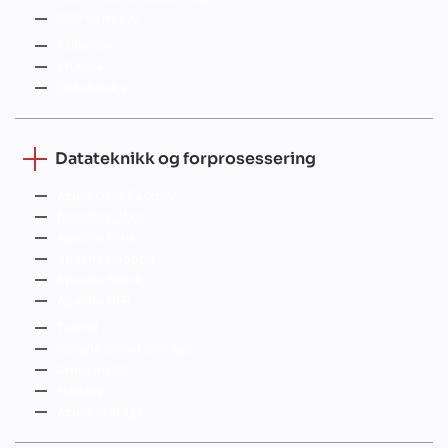
GCP Vertex AI
Kubeflow
MLflow
Databricks
Datateknikk og forprosessering
Azure Data Factory
Apache Kafka
Apache Flink
Apache Hadoop
Apache Spark
Apache NiFi
Talend
Google Cloud Storage
Amazon S3
Hadoop
Azure Storage