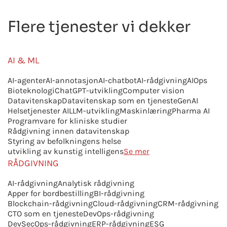
Flere tjenester vi dekker
AI & ML
AI-agenter
AI-annotasjon
AI-chatbot
AI-rådgivning
AIOps
Bioteknologi
ChatGPT-utvikling
Computer vision
Datavitenskap
Datavitenskap som en tjeneste
GenAI
Helsetjenester AI
LLM-utvikling
Maskinlæring
Pharma AI
Programvare for kliniske studier
Rådgivning innen datavitenskap
Styring av befolkningens helse
utvikling av kunstig intelligens
Se mer
RÅDGIVNING
AI-rådgivning
Analytisk rådgivning
Apper for bordbestilling
BI-rådgivning
Blockchain-rådgivning
Cloud-rådgivning
CRM-rådgivning
CTO som en tjeneste
DevOps-rådgivning
DevSecOps-rådgivning
ERP-rådgivning
ESG