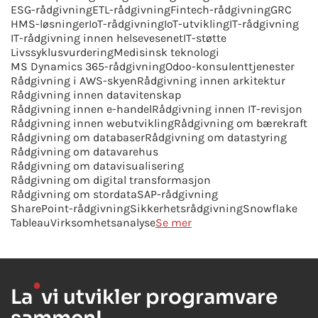
ESG-rådgivning
ETL-rådgivning
Fintech-rådgivning
GRC
HMS-løsninger
IoT-rådgivning
IoT-utvikling
IT-rådgivning
IT-rådgivning innen helsevesenet
IT-støtte
Livssyklusvurdering
Medisinsk teknologi
MS Dynamics 365-rådgivning
Odoo-konsulenttjenester
Rådgivning i AWS-skyen
Rådgivning innen arkitektur
Rådgivning innen datavitenskap
Rådgivning innen e-handel
Rådgivning innen IT-revisjon
Rådgivning innen webutvikling
Rådgivning om bærekraft
Rådgivning om databaser
Rådgivning om datastyring
Rådgivning om datavarehus
Rådgivning om datavisualisering
Rådgivning om digital transformasjon
Rådgivning om stordata
SAP-rådgivning
SharePoint-rådgivning
Sikkerhetsrådgivning
Snowflake
Tableau
Virksomhetsanalyse
Se mer
●
La
vi utvikler programvare