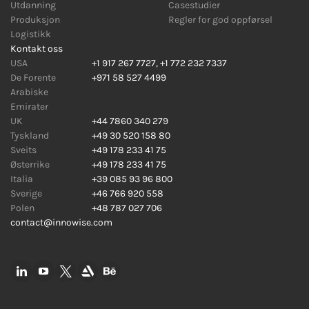
Utdanning
Casestudier
Produksjon
Regler for god oppførsel
Logistikk
Kontakt oss
USA
+1 917 267 7727
,
+1 772 232 7337
De Forente
+971 58 527 4499
Arabiske
Emirater
UK
+44 7860 340 279
Tyskland
+49 30 520 158 80
Sveits
+49 178 233 41 75
Østerrike
+49 178 233 41 75
Italia
+39 085 93 96 800
Sverige
+46 766 920 558
Polen
+48 787 027 706
contact@innowise.com