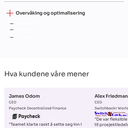
Overvåking og optimalisering
Prometheus
Grafana
BitsAndBytes
Hva kundene våre mener
James Odom
Alex Friedman
CEO
CEO
Paycheck Decentralized Finance
Switchbackr World
"De var fleksible 
"Teamet klarte raskt å sette seg inn i
til prosjektledel