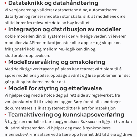
Datateknikk og datahåndtering
Vi versjonerer og validerer datasettene dine, automatiserer
dataflyten og renser inndata i stor skala, slik at modellene dine
alltid lærer fra relevante data av høy kvalitet.
Integrasjon og distribusjon av modeller
Koble modellen din til systemer i den virkelige verden. Vi leverer
modeller via API-er, mikrotjenester eller apper – og skaper en
friksjonsfri kobling mellom ML-logikken din og
sluttbrukeropplevelsen.
Modellovervåking og omskolering
Med de riktige verktøyene på plass kan teamet vårt bidra til å
spore modellens ytelse, oppdage avdrift og løse problemer før det
går galt og brukerne merker det.
Modell for styring og etterlevelse
Vi hjelper deg med å holde deg på rett side av regelverket, fra
versjonskontroll til revisjonslogger. Sørg for at alle endringer
dokumenteres, slik at systemet ditt er klart for inspeksjon.
Teamaktivering og kunnskapsoverføring
Å bygge en modell er bare begynnelsen. Suksessen ligger i hvordan
du administrerer den. Vi hjelper deg med å synkronisere
menneske-AI-innsatsen ved å lære opp teamet ditt til å eie og drive