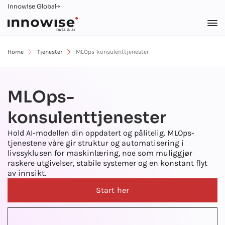
Innowise Global
DATA & AI
Home
Tjenester
MLOps-konsulenttjenester
MLOps-
konsulenttjenester
Hold AI-modellen din oppdatert og pålitelig. MLOps-
tjenestene våre gir struktur og automatisering i
livssyklusen for maskinlæring, noe som muliggjør
raskere utgivelser, stabile systemer og en konstant flyt
av innsikt.
Start her