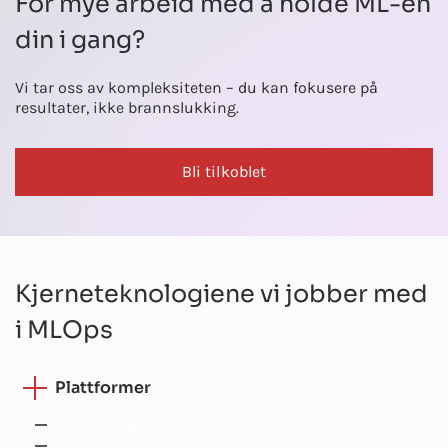
For mye arbeid med å holde ML-en
din i gang?
Vi tar oss av kompleksiteten – du kan fokusere på
resultater, ikke brannslukking.
Bli tilkoblet
Kjerneteknologiene vi jobber med
i MLOps
Plattformer
Amazon SageMaker
Azure Machine Learning