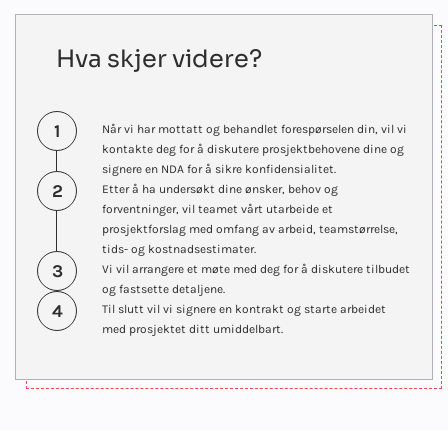
Hva skjer videre?
1
Når vi har mottatt og behandlet forespørselen din, vil vi
kontakte deg for å diskutere prosjektbehovene dine og
signere en NDA for å sikre konfidensialitet.
2
Etter å ha undersøkt dine ønsker, behov og
forventninger, vil teamet vårt utarbeide et
prosjektforslag med omfang av arbeid, teamstørrelse,
tids- og kostnadsestimater.
3
Vi vil arrangere et møte med deg for å diskutere tilbudet
og fastsette detaljene.
4
Til slutt vil vi signere en kontrakt og starte arbeidet
med prosjektet ditt umiddelbart.