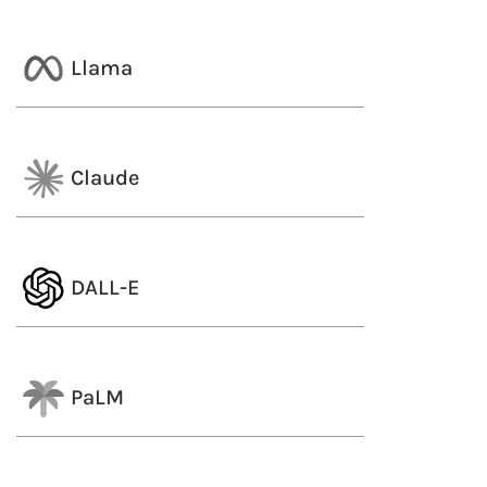
Llama
Claude
DALL-E
PaLM