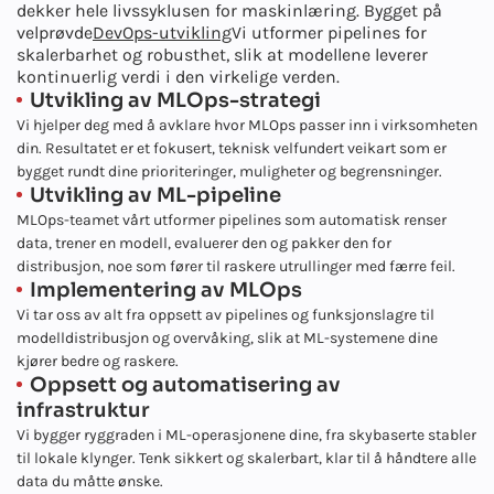
dekker hele livssyklusen for maskinlæring. Bygget på
velprøvde
DevOps-utvikling
Vi utformer pipelines for
skalerbarhet og robusthet, slik at modellene leverer
kontinuerlig verdi i den virkelige verden.
Utvikling av MLOps-strategi
Vi hjelper deg med å avklare hvor MLOps passer inn i virksomheten
din. Resultatet er et fokusert, teknisk velfundert veikart som er
bygget rundt dine prioriteringer, muligheter og begrensninger.
Utvikling av ML-pipeline
MLOps-teamet vårt utformer pipelines som automatisk renser
data, trener en modell, evaluerer den og pakker den for
distribusjon, noe som fører til raskere utrullinger med færre feil.
Implementering av MLOps
Vi tar oss av alt fra oppsett av pipelines og funksjonslagre til
modelldistribusjon og overvåking, slik at ML-systemene dine
kjører bedre og raskere.
Oppsett og automatisering av
infrastruktur
Vi bygger ryggraden i ML-operasjonene dine, fra skybaserte stabler
til lokale klynger. Tenk sikkert og skalerbart, klar til å håndtere alle
data du måtte ønske.