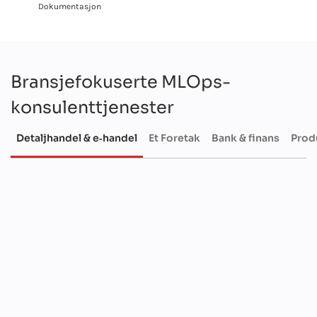
Dokumentasjon
Bransjefokuserte MLOps-
konsulenttjenester
Detaljhandel & e‑handel
Et Foretak
Bank & finans
Prod
Detaljhandel
&
e-handel
E
Hyperpersonaliserte produktanbefalinger
Nøyaktige etterspørselsprognoser
Færre utsolgte varer og ubalanser på lageret