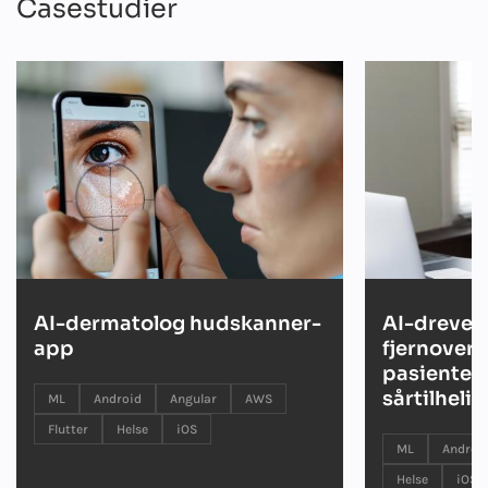
Casestudier
AI-dermatolog hudskanner-
AI-drevet
app
fjernoverv
pasienter:
sårtilheli
ML
Android
Angular
AWS
Flutter
Helse
iOS
ML
Androi
Helse
iOS