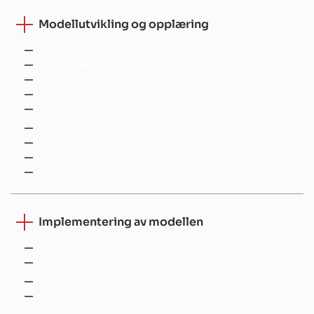
Modellutvikling og opplæring
PyTorch
TensorFlow
Scikit-learn
Hugging Face
XGBoost
LightGBM
CatBoost
Google AutoML
DeepSpeed
Implementering av modellen
Kubernetes
Docker
ONNX runtime
TensorRT