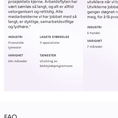
prosjektets kjerne. Arbeidsflyten har
utviklere når vi 
vært sømløs så langt, og alt er alltid
Utviklerne jobbe
velorganisert og rettidig. Alle
ganger døgnet 
medarbeiderne vi har jobbet med så
meg, for å få pro
langt, er dyktige, samarbeidsvillige
og lydhøre."
INDUSTRI
E-handel
INDUSTRI
LAGETS STØRRELSE
VARIGHET
Finansielle
11 spesialister
7 måneder
tjenester
VARIGHET
TJENESTER
24+ måneder
Utvikling av
blokkjedeprogramvare
FAQ