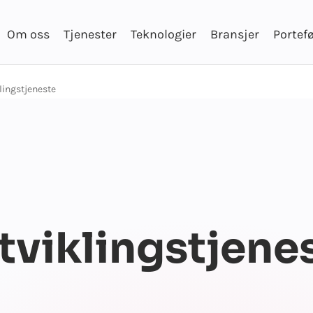
Om oss
Tjenester
Teknologier
Bransjer
Portefø
lingstjeneste
viklingstjene