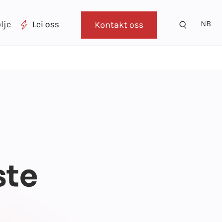
NB
lje
Lei oss
Kontakt oss
ste