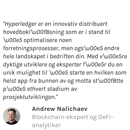
"Hyperledger er en innovativ distribuert
hovedbokl\u00f8sning som er i stand til
\u00e5 optimalisere noen
forretningsprosesser, men ogs\u00e5 endre
hele landskapet i bedriften din. Med v\u00e5re
dyktige utviklere og eksperter f\u00e5r du en
unik mulighet til \u00e5 starte en hvilken som
helst app fra bunnen av og motta st\u00f8tte
p\u00e5 ethvert stadium av
prosjektutviklingen."
Andrew Nalichaev
Blockchain-ekspert og DeFi-
analytiker