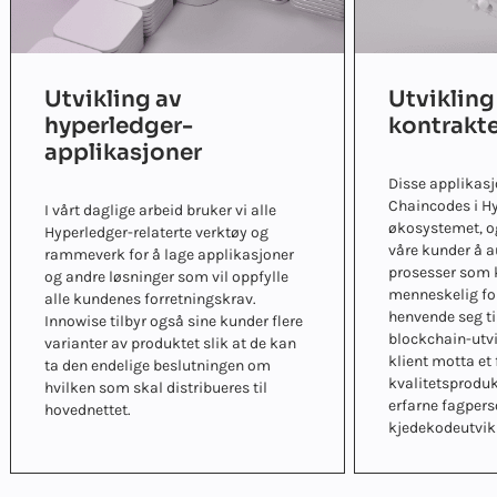
Utvikling av
Utvikling
hyperledger-
kontrakt
applikasjoner
Disse applikasj
Chaincodes i H
I vårt daglige arbeid bruker vi alle
økosystemet, og
Hyperledger-relaterte verktøy og
våre kunder å a
rammeverk for å lage applikasjoner
prosesser som 
og andre løsninger som vil oppfylle
menneskelig for
alle kundenes forretningskrav.
henvende seg ti
Innowise tilbyr også sine kunder flere
blockchain-utvi
varianter av produktet slik at de kan
klient motta et
ta den endelige beslutningen om
kvalitetsproduk
hvilken som skal distribueres til
erfarne fagpers
hovednettet.
kjedekodeutvikl