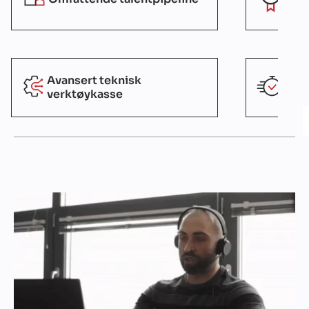
Avansert teknisk
Prod
verktøykasse