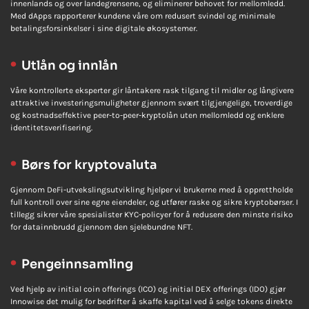
innenlands og over landegrensene, og eliminerer behovet for mellomledd.
Med dApps rapporterer kundene våre om redusert svindel og minimale
betalingsforsinkelser i sine digitale økosystemer.
Utlån og innlån
Våre kontrollerte eksperter gir låntakere rask tilgang til midler og långivere
attraktive investeringsmuligheter gjennom svært tilgjengelige, troverdige
og kostnadseffektive peer-to-peer-kryptolån uten mellomledd og enklere
identitetsverifisering.
Børs for kryptovaluta
Gjennom DeFi-utvekslingsutvikling hjelper vi brukerne med å opprettholde
full kontroll over sine egne eiendeler, og utfører raske og sikre kryptobørser. I
tillegg sikrer våre spesialister KYC-policyer for å redusere den minste risiko
for datainnbrudd gjennom den sjelebundne NFT.
Pengeinnsamling
Ved hjelp av initial coin offerings (ICO) og initial DEX offerings (IDO) gjør
Innowise det mulig for bedrifter å skaffe kapital ved å selge tokens direkte