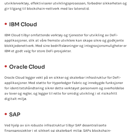
utviklerverktøy, effektiviserer utviklingsprosessen, forbedrer sikkerheten og
gir tilgang til blockchain-nettverk med lav latenstid.
IBM Cloud
IBM Cloud tilbyr omfattende verktøy og tjenester for utvikling av DeFi-
applikasjoner, slik at våre fremste utviklere kan skape sikre og godkjente
blokkjedenettverk. Med sine bedriftsløsninger og integrasjonsmuligheter er
IBM et godt valg for store DeFi-prosjekter.
Oracle Cloud
Oracle Cloud legger vekt på en sikker og skalerbar infrastruktur for DeFi-
applikasjoner. Med støtte for Hyperledger Fabric og innebygde funksjoner
for identitetshåndtering sikrer dette verktøyet personvern og overholdelse
av lover og regler, og legger til rette for smidig utvikling i et risikofritt
digitalt miljø.
SAP
Ved hjelp av sin robuste infrastruktur tilbyr SAP desentraliserte
finansprosjekter i et sikkert og skalerbart miljø. SAPs blockchain-