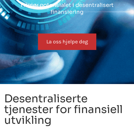
Frigjør potensialet i desentralisert
finansiering
La oss hjelpe deg
Desentraliserte
tjenester for finansiell
utvikling