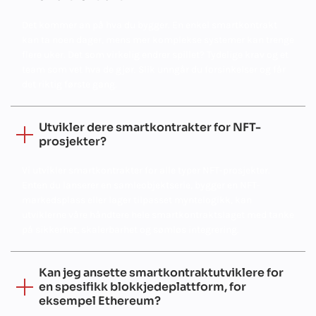
Det kommer an på hva du bygger. En enkel smartkontrakt
kan ta noen dager, mens mer komplekse systemer kan trenge
flere uker. Det som virkelig endrer spillet? Tydelige krav og et
team som vet hva de gjør. Slik unngår du forsinkelser og får
det riktig første gang.
Utvikler dere smartkontrakter for NFT-
prosjekter?
Vi utvikler smartkontrakter for alle typer NFT-prosjekter.
Enten du lanserer en samleobjektserie, bygger en NFT-
markedsplass eller lager tilpasset myntelogikk, kan
utviklerne våre håndtere hele smartkontraktslaget med tanke
på sikkerhet, skalerbarhet og sømløs integrering.
Kan jeg ansette smartkontraktutviklere for
en spesifikk blokkjedeplattform, for
eksempel Ethereum?