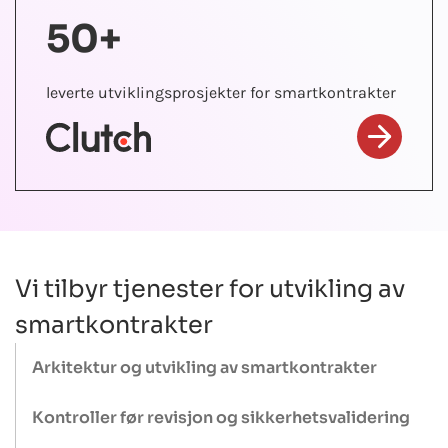
50+
leverte utviklingsprosjekter for smartkontrakter
Vi tilbyr tjenester for utvikling av
smartkontrakter
Arkitektur og utvikling av smartkontrakter
Gjør om forretningslogikken din til sikre, skalerbare
Kontroller før revisjon og sikkerhetsvalidering
smartkontrakter. Enten det er DeFi-protokoller,
NFT
eller