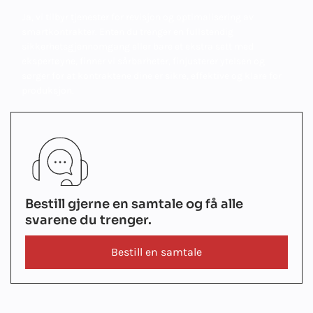
Ja, vi tilbyr tjenester for revisjon og optimalisering av
smartkontrakter. Enten du trenger en fullstendig
sikkerhetsgjennomgang eller bare et ekstra sett med
ekspertøyne, finner vi sårbarheter, finjusterer ytelsen og
sørger for at kontraktene dine er sikre, effektive og klare for
produksjon.
Bestill gjerne en samtale og få alle
svarene du trenger.
Bestill en samtale