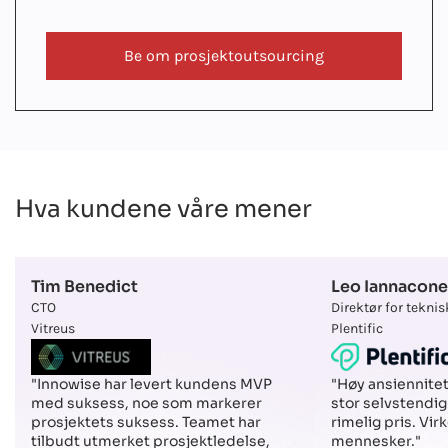
Be om prosjektoutsourcing
Hva kundene våre mener
Tim Benedict
Leo Iannacone
CTO
Direktør for tekni
Vitreus
Plentific
"Innowise har levert kundens MVP
"Høy ansiennitet
med suksess, noe som markerer
stor selvstendigh
prosjektets suksess. Teamet har
rimelig pris. Virk
tilbudt utmerket prosjektledelse,
mennesker."