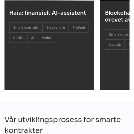
Haia: finansielt AI-assistent
Blockchai
drevet av 
Smartkontrakt
Blockchain
FinTech
Smartkontrak
Kotlin
AI
Web3
Node.js
Py
Vår utviklingsprosess for smarte
kontrakter