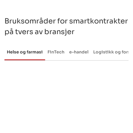
Bruksområder for smartkontrakter
på tvers av bransjer
Helse og farmasi
FinTech
e-handel
Logistikk og fors
Helse
&
farmasi
F
Bedre sporing av legemidlenes opprinnelse og autentisitet
Forbedret nøyaktighet i pasientjournaler
Raskere fakturering og skadeoppgjør