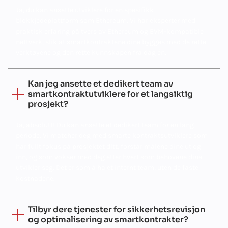
Ja, du kan ansette utviklere for en spesifikk
blokkjedeplattform som Ethereum. Vi har eksperter med
praktisk erfaring på tvers av Ethereum og EVM-kompatible
nettverk, slik at smartkontraktene dine bygges med de rette
verktøyene og den rette kunnskapen fra dag én.
Kan jeg ansette et dedikert team av
smartkontraktutviklere for et langsiktig
prosjekt?
Ja, absolutt! Du kan ansette et dedikert team for en lang
periode. Vi matcher deg med smarte kontraktsutviklere som
har fullt fokus på prosjektet ditt, forstår målene dine ut og
inn, og som vokser med deg etter hvert som behovene dine
utvikler seg. Det er som å ha et internt team, uten de faste
kostnadene.
Tilbyr dere tjenester for sikkerhetsrevisjon
og optimalisering av smartkontrakter?