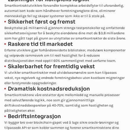
Smartkontraktutviklere forvandler komplekse arbeidsflyter til uforanderlig,
automatisert kode som håndhever forretningsreglene dine, eliminerer
menneskelige feil og skaper systemer som ikke er til å stole på.
Sikkerhet først og fremst
Beskyttelse på militærnivå gjennom strenge testprotokoller og omfattende
sikkerhetsrevisjoner for å beskytte eiendelene dine mot de $3,8 milliardene
som har gått tapt på grunn av utnyttelse av smartkontrakter de siste årene.
Raskere tid til markedet
Erfarne utviklere gjør forhåndsreviderte biblioteker, modulære komponenter
og velprøvde rammeverk om til reell hastighet for å redusere
distribusjonstiden med opptil 60% sammenlignet med uerfarne team.
Skalerbarhet for fremtidig vekst
Vi utvikler smartkontrakter med utvidelsesmønstre som kan tilpasses
vekst, nye regelverk og endrede forretningsbehov uten kostbare migreringer
eller forstyrrende oppgraderinger.
Dramatisk kostnadsreduksjon
Smartkontraktene våre erstatter dyre mellomledd og manuelle prosesser
med selvutførende logikk, noe som gir gjennomsnittlige
driftskostnadsbesparelser på 40-70%, samtidig som hastigheten og
påliteligheten øker.
Bedriftsintegrasjon
Vi bygger bro over blockchain-gapet ved å lage sikre oracle-løsninger og
tilpassede API-er som kobler sammen og forener smartkontraktene dine