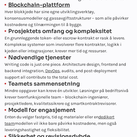
Blockchain-plattform
Hver blokkjede har sine egne utviklingsverktøy,
konsensusmodeller og gassavgiftsstrukturer – som alle påvirker
kostnadene og tilnærmingen til å bygge.
Prosjektets omfang og kompleksitet
En grunnleggende token- eller escrow-kontrakt er rask å levere.
Komplekse systemer som involverer flere kontrakter, logikk i
kjeden eller integrasjoner, krever mer tid og ressurser.
Nødvendige tjenester
Writing code is just one piece. Architecture design, frontend and
backend integration,
DevOps
, audits, and post-deployment
support all contribute to the total cost.
Teamets sammensetning
Mindre oppgaver kan kreve én utvikler. Løsninger på bedriftsnivå
krever tverrfunksjonelle team – blockchain-ingeniører,
prosjektledere, kvalitetssikrere og smartkontraktrevisorer.
Modell for engasjement
Enten du velger fastpris, tid og materialer eller en
dedikert
team
modellen vil ikke bare påvirke kostnadene, men også
leveringshastighet og fleksibilitet.
Sikkerhet og revisjonsdybde