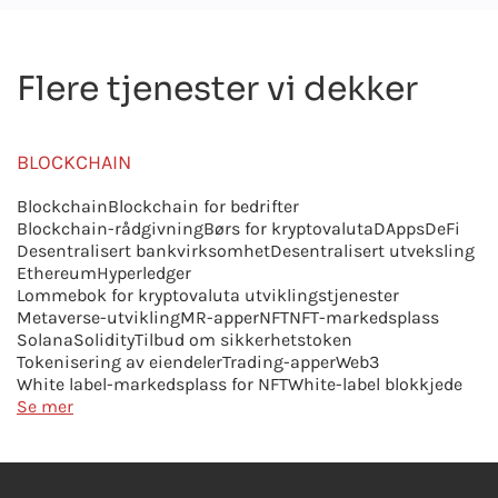
Flere tjenester vi dekker
BLOCKCHAIN
Blockchain
Blockchain for bedrifter
Blockchain-rådgivning
Børs for kryptovaluta
DApps
DeFi
Desentralisert bankvirksomhet
Desentralisert utveksling
Ethereum
Hyperledger
Lommebok for kryptovaluta utviklingstjenester
Metaverse-utvikling
MR-apper
NFT
NFT-markedsplass
Solana
Solidity
Tilbud om sikkerhetstoken
Tokenisering av eiendeler
Trading-apper
Web3
White label-markedsplass for NFT
White-label blokkjede
Se mer