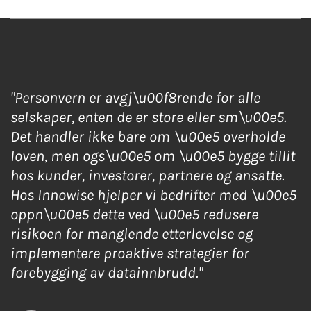
"Personvern er avgj\u00f8rende for alle
selskaper, enten de er store eller sm\u00e5.
Det handler ikke bare om \u00e5 overholde
loven, men ogs\u00e5 om \u00e5 bygge tillit
hos kunder, investorer, partnere og ansatte.
Hos Innowise hjelper vi bedrifter med \u00e5
oppn\u00e5 dette ved \u00e5 redusere
risikoen for manglende etterlevelse og
implementere proaktive strategier for
forebygging av datainnbrudd."