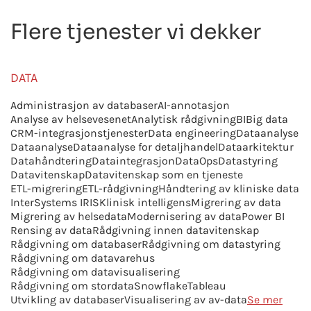
Flere tjenester vi dekker
DATA
Administrasjon av databaser
AI-annotasjon
Analyse av helsevesenet
Analytisk rådgivning
BI
Big data
CRM-integrasjonstjenester
Data engineering
Dataanalyse
Dataanalyse
Dataanalyse for detaljhandel
Dataarkitektur
Datahåndtering
Dataintegrasjon
DataOps
Datastyring
Datavitenskap
Datavitenskap som en tjeneste
ETL-migrering
ETL-rådgivning
Håndtering av kliniske data
InterSystems IRIS
Klinisk intelligens
Migrering av data
Migrering av helsedata
Modernisering av data
Power BI
Rensing av data
Rådgivning innen datavitenskap
Rådgivning om databaser
Rådgivning om datastyring
Rådgivning om datavarehus
Rådgivning om datavisualisering
Rådgivning om stordata
Snowflake
Tableau
Utvikling av databaser
Visualisering av av-data
Se mer