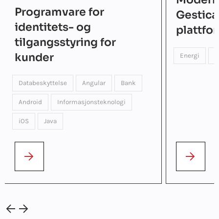
Programvare for
Gestica
identitets- og
plattfo
tilgangsstyring for
kunder
Energi
P
Databeskyttelse
Angular
Bank
Android
Informasjonsteknologi
iOS
Java