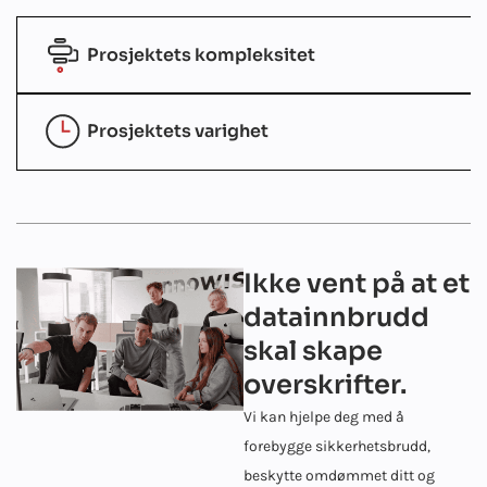
Prosjektets kompleksitet
Prosjektets varighet
Ikke vent på at et
datainnbrudd
skal skape
overskrifter.
Vi kan hjelpe deg med å
forebygge sikkerhetsbrudd,
beskytte omdømmet ditt og