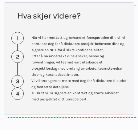
Hva skjer videre?
1
Når vi har mottatt og behandlet forespørselen din, vil vi
kontakte deg for å diskutere prosjektbehovene dine og
signere en NDA for å sikre konfidensialitet.
2
Etter å ha undersøkt dine ønsker, behov og
forventninger, vil teamet vårt utarbeide et
prosjektforslag med omfang av arbeid, teamstørrelse,
tids- og kostnadsestimater.
3
Vi vil arrangere et møte med deg for å diskutere tilbudet
og fastsette detaljene.
4
Til slutt vil vi signere en kontrakt og starte arbeidet
med prosjektet ditt umiddelbart.