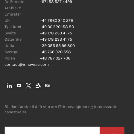
De Forente
+971 58 527 4499
Arabiske
Emirater
UK
+44 7860 340 279
Tyskland
+49 30 520 158 80
Sveits
+49 178 233 41 75
Østerrike
+49 178 233 41 75
Italia
+39 085 93 96 800
Sverige
+46 766 920 558
Polen
+48 787 027 706
contact@innowise.com
Bli den første til å få vite om IT-innovasjoner og interessante
casestudier.