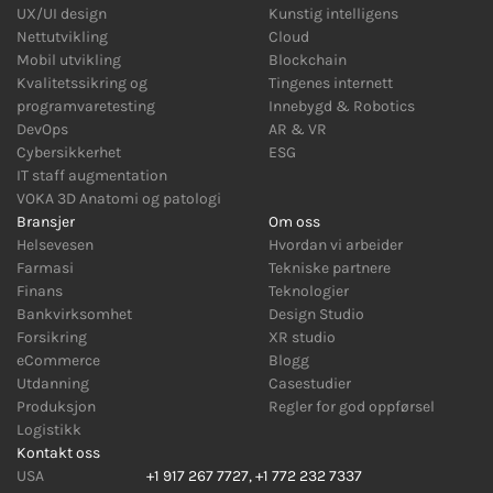
UX/UI design
Kunstig intelligens
Nettutvikling
Cloud
Mobil utvikling
Blockchain
Kvalitetssikring og
Tingenes internett
programvaretesting
Innebygd
&
Robotics
DevOps
AR
&
VR
Cybersikkerhet
ESG
IT staff augmentation
VOKA 3D Anatomi og patologi
Bransjer
Om oss
Helsevesen
Hvordan vi arbeider
Farmasi
Tekniske partnere
Finans
Teknologier
Bankvirksomhet
Design Studio
Forsikring
XR studio
eCommerce
Blogg
Utdanning
Casestudier
Produksjon
Regler for god oppførsel
Logistikk
Kontakt oss
USA
+1 917 267 7727
,
+1 772 232 7337