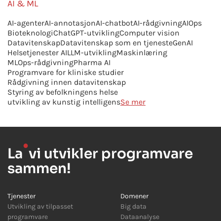
AI & ML
AI-agenter
AI-annotasjon
AI-chatbot
AI-rådgivning
AIOps
Bioteknologi
ChatGPT-utvikling
Computer vision
Datavitenskap
Datavitenskap som en tjeneste
GenAI
Helsetjenester AI
LLM-utvikling
Maskinlæring
MLOps-rådgivning
Pharma AI
Programvare for kliniske studier
Rådgivning innen datavitenskap
Styring av befolkningens helse
utvikling av kunstig intelligens
Se mer
●
La
vi utvikler programvare
sammen!
Tjenester
Domener
Utvikling av tilpasset
Big data
programvare
Dataanalyse