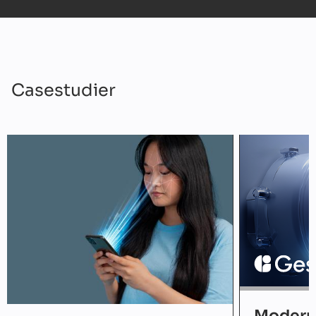
Casestudier
Moderni