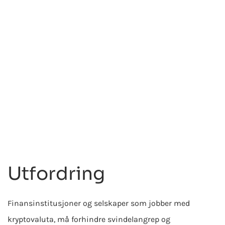
Informasjonsteknologi
iOS
Java
Kotlin
Mobil utvikling
Mobile
Innowise oppgraderte programvaren for
kundeidentitet og tilgangsstyring for iOS
og Android for å sikre sømløs bruk på
tvers av plattformer, mobil biometrisk
verifisering og umiddelbar autentisering
for forbedret brukeropplevelse.
Utfordring
Finansinstitusjoner og selskaper som jobber med
kryptovaluta, må forhindre svindelangrep og