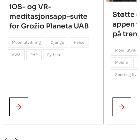
iOS- og VR-
Støtte 
meditasjonsapp-suite
appen 
for Grožio Planeta UAB
på tren
Mobil utvikling
Django
Helse
Mobil utvikl
AWS
PHP
Python
Mobile
P
Sport og livss