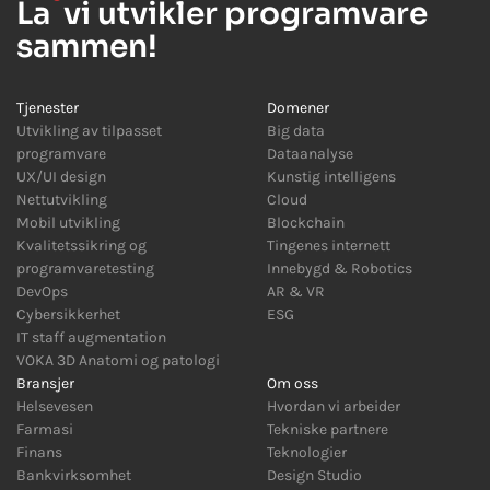
La
vi utvikler programvare
sammen!
Tjenester
Domener
Utvikling av tilpasset
Big data
programvare
Dataanalyse
UX/UI design
Kunstig intelligens
Nettutvikling
Cloud
Mobil utvikling
Blockchain
Kvalitetssikring og
Tingenes internett
programvaretesting
Innebygd
&
Robotics
DevOps
AR
&
VR
Cybersikkerhet
ESG
IT staff augmentation
VOKA 3D Anatomi og patologi
Bransjer
Om oss
Helsevesen
Hvordan vi arbeider
Farmasi
Tekniske partnere
Finans
Teknologier
Bankvirksomhet
Design Studio