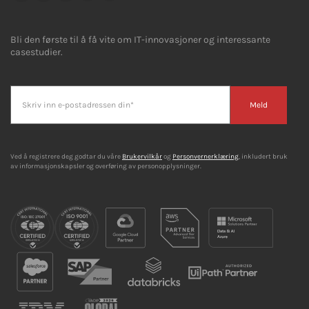
Bli den første til å få vite om IT-innovasjoner og interessante
casestudier.
Meld
Ved å registrere deg godtar du våre
Brukervilkår
og
Personvernerklæring
, inkludert bruk
av informasjonskapsler og overføring av personopplysninger.