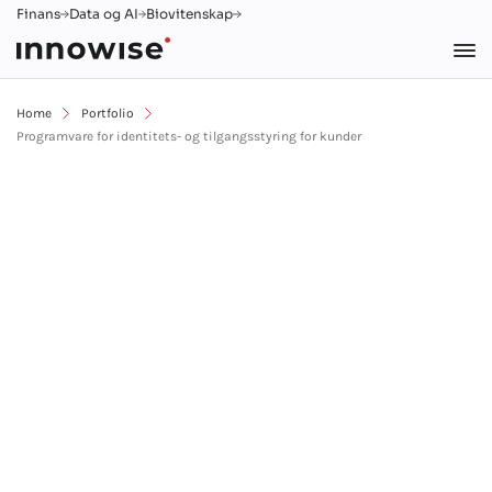
Finans
Data og AI
Biovitenskap
Home
Portfolio
Programvare for identitets- og tilgangsstyring for kunder
KYC-løsning for
innbygging i
mobilapplikasjoner
Android
Angular
Bank
Databeskyttelse