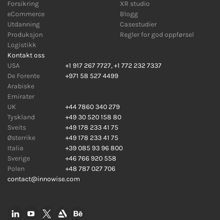
Forsikring
XR studio
eCommerce
Blogg
Utdanning
Casestudier
Produksjon
Regler for god oppførsel
Logistikk
Kontakt oss
USA
+1 917 267 7727
,
+1 772 232 7337
De Forente
+971 58 527 4499
Arabiske
Emirater
UK
+44 7860 340 279
Tyskland
+49 30 520 158 80
Sveits
+49 178 233 41 75
Østerrike
+49 178 233 41 75
Italia
+39 085 93 96 800
Sverige
+46 766 920 558
Polen
+48 787 027 706
contact@innowise.com