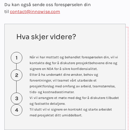
Du kan også sende oss forespørselen din
til
contact@innowise.com
Hva skjer videre?
1
Når vi har mottatt og behandlet forespørselen din, vil vi
kontakte deg for å diskutere prosjektbehovene dine og
signere en NDA for å sikre konfidensialitet.
2
Etter å ha undersøkt dine ønsker, behov og
forventninger, vil teamet vårt utarbeide et
prosjektforslag med omfang av arbeid, teamstørrelse,
tids- og kostnadsestimater.
3
Vi vil arrangere et møte med deg for å diskutere tilbudet
og fastsette detaljene.
4
Til slutt vil vi signere en kontrakt og starte arbeidet
med prosjektet ditt umiddelbart.