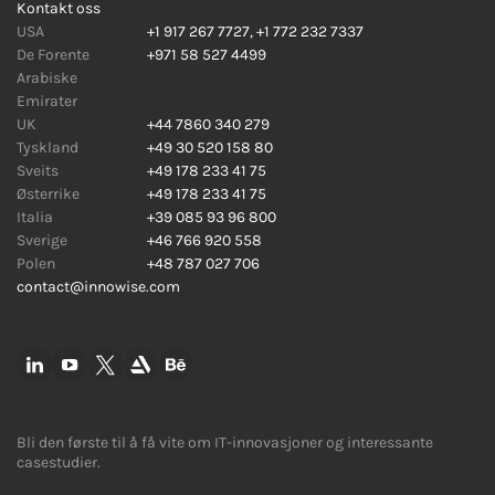
Kontakt oss
USA
+1 917 267 7727
,
+1 772 232 7337
De Forente
+971 58 527 4499
Arabiske
Emirater
UK
+44 7860 340 279
Tyskland
+49 30 520 158 80
Sveits
+49 178 233 41 75
Østerrike
+49 178 233 41 75
Italia
+39 085 93 96 800
Sverige
+46 766 920 558
Polen
+48 787 027 706
contact@innowise.com
Bli den første til å få vite om IT-innovasjoner og interessante
casestudier.