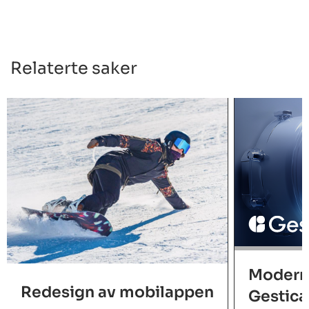
Relaterte saker
Moderni
Redesign av mobilappen
Gestica