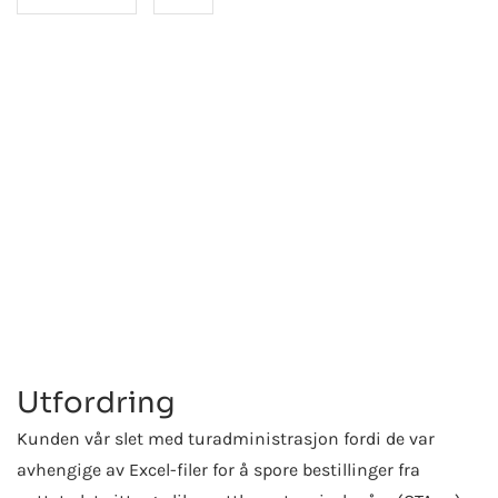
Innowise har utviklet en webapplikasjon som skal
forenkle administrative oppgaver, og en
mobilapplikasjon som skal gjøre reiselederne mer
effektive.
Utfordring
Kunden vår slet med turadministrasjon fordi de var
avhengige av Excel-filer for å spore bestillinger fra