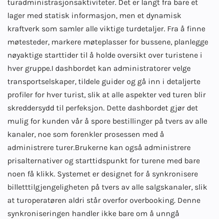
turadministrasjonsaktiviteter. Det er langt fra bare et
lager med statisk informasjon, men et dynamisk
kraftverk som samler alle viktige turdetaljer. Fra å finne
møtesteder, markere møteplasser for bussene, planlegge
nøyaktige starttider til å holde oversikt over turistene i
hver gruppe.
I dashbordet kan administratorer velge
transportselskaper, tildele guider og gå inn i detaljerte
profiler for hver turist, slik at alle aspekter ved turen blir
skreddersydd til perfeksjon. Dette dashbordet gjør det
mulig for kunden vår å spore bestillinger på tvers av alle
kanaler, noe som forenkler prosessen med å
administrere turer.
Brukerne kan også administrere
prisalternativer og starttidspunkt for turene med bare
noen få klikk. Systemet er designet for å synkronisere
billetttilgjengeligheten på tvers av alle salgskanaler, slik
at turoperatøren aldri står overfor overbooking. Denne
synkroniseringen handler ikke bare om å unngå