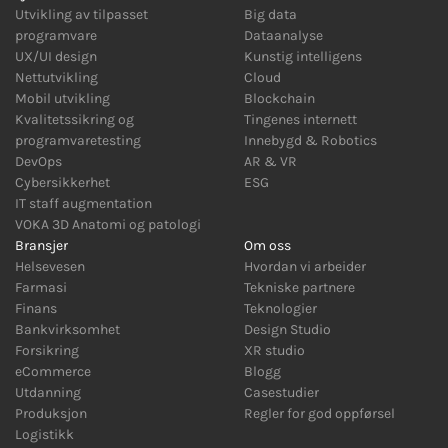
Utvikling av tilpasset
Big data
programvare
Dataanalyse
UX/UI design
Kunstig intelligens
Nettutvikling
Cloud
Mobil utvikling
Blockchain
Kvalitetssikring og
Tingenes internett
programvaretesting
Innebygd
&
Robotics
DevOps
AR
&
VR
Cybersikkerhet
ESG
IT staff augmentation
VOKA 3D Anatomi og patologi
Bransjer
Om oss
Helsevesen
Hvordan vi arbeider
Farmasi
Tekniske partnere
Finans
Teknologier
Bankvirksomhet
Design Studio
Forsikring
XR studio
eCommerce
Blogg
Utdanning
Casestudier
Produksjon
Regler for god oppførsel
Logistikk