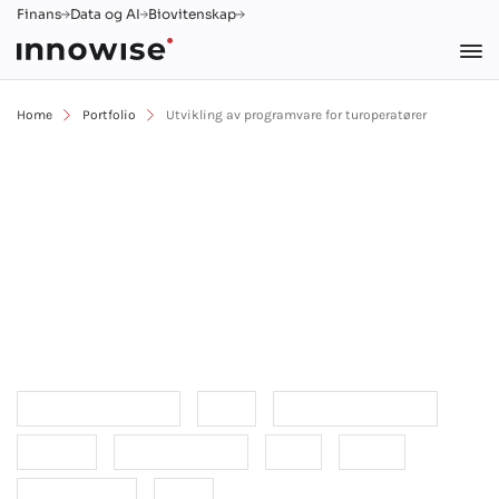
Finans
Data og AI
Biovitenskap
Home
Portfolio
Utvikling av programvare for turoperatører
Utvikler omfattende IT-
løsninger for reiselivsbransjen
Back-end-utvikling
Dart
Front-end-utvikling
Laravel
Mobil utvikling
PHP
Reise
UI/UX design
Web