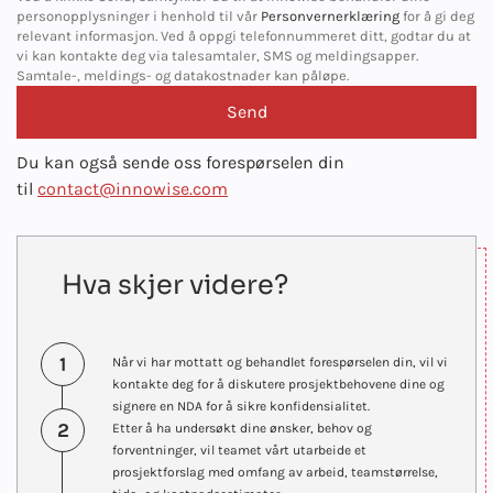
personopplysninger i henhold til vår
Personvernerklæring
for å gi deg
relevant informasjon. Ved å oppgi telefonnummeret ditt, godtar du at
vi kan kontakte deg via talesamtaler, SMS og meldingsapper.
Samtale-, meldings- og datakostnader kan påløpe.
Du kan også sende oss forespørselen din
til
contact@innowise.com
Hva skjer videre?
1
Når vi har mottatt og behandlet forespørselen din, vil vi
kontakte deg for å diskutere prosjektbehovene dine og
signere en NDA for å sikre konfidensialitet.
2
Etter å ha undersøkt dine ønsker, behov og
forventninger, vil teamet vårt utarbeide et
prosjektforslag med omfang av arbeid, teamstørrelse,