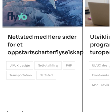
Nettsted med flere sider
Utvikli
for et
program
oppstartscharterflyselskap
turoper
UI/UX design
Nettutvikling
PHP
UI/UX desig
Transportation
Nettsted
Front-end-ut
Mobil utvikl