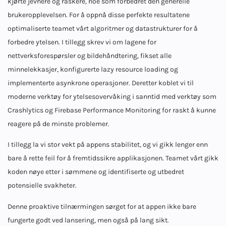
kjørte jevnere og raskere, noe som forbedret den generelle
brukeropplevelsen. For å oppnå disse perfekte resultatene
optimaliserte teamet vårt algoritmer og datastrukturer for å
forbedre ytelsen. I tillegg skrev vi om lagene for
nettverksforespørsler og bildehåndtering, fikset alle
minnelekkasjer, konfigurerte lazy resource loading og
implementerte asynkrone operasjoner. Deretter koblet vi til
moderne verktøy for ytelsesovervåking i sanntid med verktøy som
Crashlytics og Firebase Performance Monitoring for raskt å kunne
reagere på de minste problemer.
I tillegg la vi stor vekt på appens stabilitet, og vi gikk lenger enn
bare å rette feil for å fremtidssikre applikasjonen. Teamet vårt gikk
koden nøye etter i sømmene og identifiserte og utbedret
potensielle svakheter.
Denne proaktive tilnærmingen sørget for at appen ikke bare
fungerte godt ved lansering, men også på lang sikt.