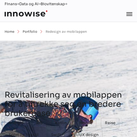
Finans
Data og AI
Biovitenskap
Home
Portfolio
Redesign av mobilappen
Revitalisering av mobilappen
for å tiltrekke seg en bredere
brukerbase
Android
iOS
Kotlin
Mobile
Reise
Sport og livsstil
Swift
UI/UX design