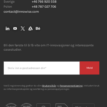
Sverige
+46 766 920 558
Polen
+48 787 027 706
contact@innowise.com
Bli den første til å få vite om IT-innovasjoner og interessante
casestudier.
Meld
Ved å registrere deg godtar du våre
Brukervilkår
og
Personvernerklæring
, inkludert bruk
av informasjonskapsler og overføring av personopplysninger.