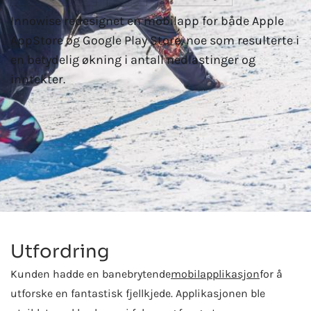
Innowise redesignet en mobilapp for både Apple
AppStore og Google Play Store, noe som resulterte i
en betydelig økning i antall nedlastinger og
inntekter.
Utfordring
Kunden hadde en banebrytende
mobilapplikasjon
for å
utforske en fantastisk fjellkjede. Applikasjonen ble