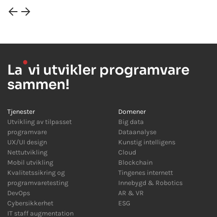
●
La
vi utvikler programvare
sammen!
Tjenester
Domener
Utvikling av tilpasset
Big data
programvare
Dataanalyse
UX/UI design
Kunstig intelligens
Nettutvikling
Cloud
Mobil utvikling
Blockchain
Kvalitetssikring og
Tingenes internett
programvaretesting
Innebygd
&
Robotics
DevOps
AR
&
VR
Cybersikkerhet
ESG
IT staff augmentation