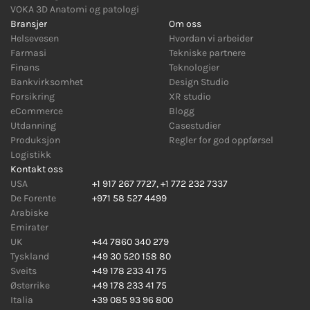
VOKA 3D Anatomi og patologi
Bransjer
Om oss
Helsevesen
Hvordan vi arbeider
Farmasi
Tekniske partnere
Finans
Teknologier
Bankvirksomhet
Design Studio
Forsikring
XR studio
eCommerce
Blogg
Utdanning
Casestudier
Produksjon
Regler for god oppførsel
Logistikk
Kontakt oss
USA
+1 917 267 7727
,
+1 772 232 7337
De Forente
+971 58 527 4499
Arabiske
Emirater
UK
+44 7860 340 279
Tyskland
+49 30 520 158 80
Sveits
+49 178 233 41 75
Østerrike
+49 178 233 41 75
Italia
+39 085 93 96 800