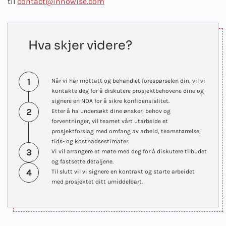
til
contact@innowise.com
Hva skjer videre?
1
Når vi har mottatt og behandlet forespørselen din, vil vi
kontakte deg for å diskutere prosjektbehovene dine og
signere en NDA for å sikre konfidensialitet.
2
Etter å ha undersøkt dine ønsker, behov og
forventninger, vil teamet vårt utarbeide et
prosjektforslag med omfang av arbeid, teamstørrelse,
tids- og kostnadsestimater.
3
Vi vil arrangere et møte med deg for å diskutere tilbudet
og fastsette detaljene.
4
Til slutt vil vi signere en kontrakt og starte arbeidet
med prosjektet ditt umiddelbart.