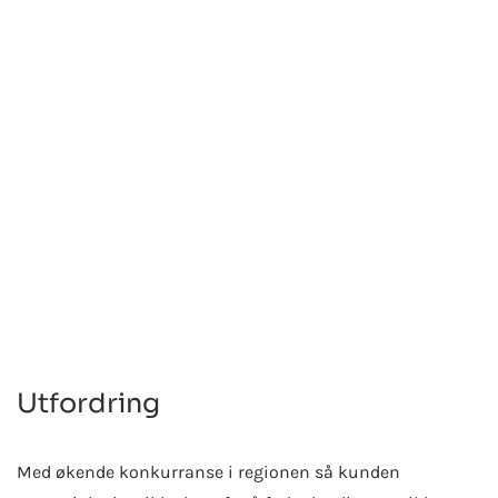
REST
Innowise har utviklet en AI-drevet app som bruker
dyp læring og bildegjenkjenning til raskt å vurdere
hudsykdommer, og som gir raske, foreløpige
diagnoser basert på opplastede bilder.
Utfordring
Med økende konkurranse i regionen så kunden