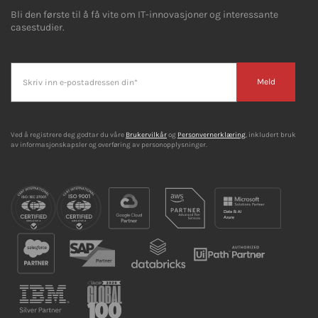
Bli den første til å få vite om IT-innovasjoner og interessante
casestudier.
Meld
Ved å registrere deg godtar du våre
Brukervilkår
og
Personvernerklæring
, inkludert bruk
av informasjonskapsler og overføring av personopplysninger.