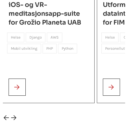
iOS- og VR-
Utformi
meditasjonsapp-suite
dataint
for Grožio Planeta UAB
for FIM
Helse
Django
AWS
Helse
C
Mobil utvikling
PHP
Python
Personellutv