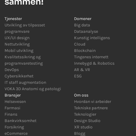
sammen!
Tjenester
Domener
Utvikling av tilpasset
Big data
programvare
Dataanalyse
UX/UI design
Kunstig intelligens
Nettutvikling
Cloud
Mobil utvikling
Blockchain
Kvalitetssikring og
Tingenes internett
programvaretesting
Innebygd
&
Robotics
DevOps
AR
&
VR
Cybersikkerhet
ESG
IT staff augmentation
VOKA 3D Anatomi og patologi
Bransjer
Om oss
Helsevesen
Hvordan vi arbeider
Farmasi
Tekniske partnere
Finans
Teknologier
Bankvirksomhet
Design Studio
Forsikring
XR studio
eCommerce
Blogg