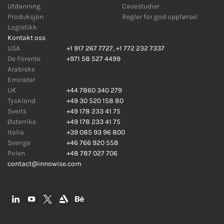
Utdanning
Casestudier
Produksjon
Regler for god oppførsel
Logistikk
Kontakt oss
USA
+1 917 267 7727
,
+1 772 232 7337
De Forente
+971 58 527 4499
Arabiske
Emirater
UK
+44 7860 340 279
Tyskland
+49 30 520 158 80
Sveits
+49 178 233 41 75
Østerrike
+49 178 233 41 75
Italia
+39 085 93 96 800
Sverige
+46 766 920 558
Polen
+48 787 027 706
contact@innowise.com