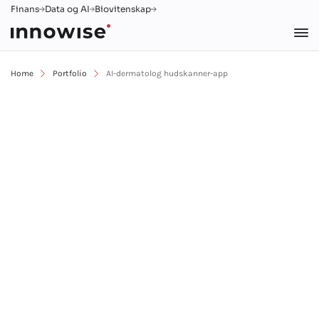
Finans
Data og AI
Biovitenskap
Home
Portfolio
AI-dermatolog hudskanner-app
AI-skannerapp for
vurdering av
hudtilstanden
AI
Android
Angular
AWS
Flutter
Helse
iOS
ML
Mobile
Python