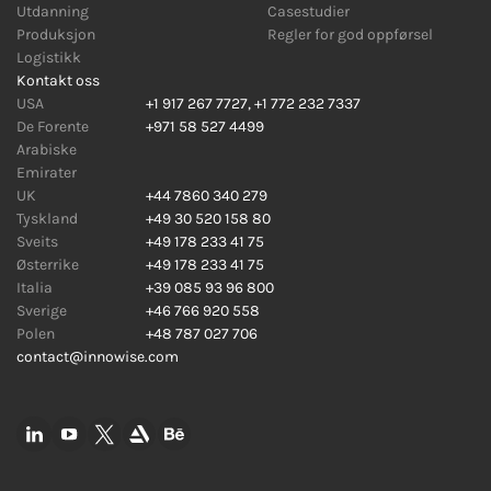
Utdanning
Casestudier
Produksjon
Regler for god oppførsel
Logistikk
Kontakt oss
USA
+1 917 267 7727
,
+1 772 232 7337
De Forente
+971 58 527 4499
Arabiske
Emirater
UK
+44 7860 340 279
Tyskland
+49 30 520 158 80
Sveits
+49 178 233 41 75
Østerrike
+49 178 233 41 75
Italia
+39 085 93 96 800
Sverige
+46 766 920 558
Polen
+48 787 027 706
contact@innowise.com