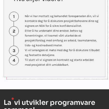
1
Når vi har mottatt og behandlet forespørselen din, vil vi
kontakte deg for å diskutere prosjektbehovene dine og
signere en NDA for å sikre konfidensialitet.
2
Etter å ha undersøkt dine ønsker, behov og
forventninger, vil teamet vårt utarbeide et
prosjektforslag med omfang av arbeid, teamstørrelse,
tids- og kostnadsestimater.
3
Vi vil arrangere et møte med deg for å diskutere tilbudet
og fastsette detaljene.
4
Til slutt vil vi signere en kontrakt og starte arbeidet
med prosjektet ditt umiddelbart.
●
La
vi utvikler programvare