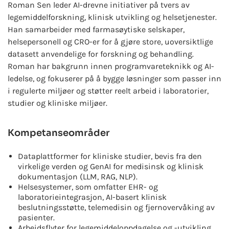
Roman Sen leder AI-drevne initiativer på tvers av
legemiddelforskning, klinisk utvikling og helsetjenester.
Han samarbeider med farmasøytiske selskaper,
helsepersonell og CRO-er for å gjøre store, uoversiktlige
datasett anvendelige for forskning og behandling.
Roman har bakgrunn innen programvareteknikk og AI-
ledelse, og fokuserer på å bygge løsninger som passer inn
i regulerte miljøer og støtter reelt arbeid i laboratorier,
studier og kliniske miljøer.
Kompetanseområder
Dataplattformer for kliniske studier, bevis fra den
virkelige verden og GenAI for medisinsk og klinisk
dokumentasjon (LLM, RAG, NLP).
Helsesystemer, som omfatter EHR- og
laboratorieintegrasjon, AI-basert klinisk
beslutningsstøtte, telemedisin og fjernovervåking av
pasienter.
Arbeidsflyter for legemiddeloppdagelse og -utvikling,