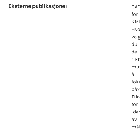
Eksterne publikasjoner
CA
for
KML
Hvo
vel
du
de
rik
mut
å
fok
på?
Til
for
ide
av
må