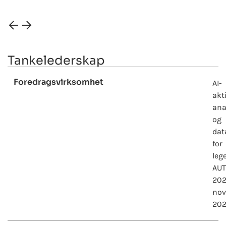
Tankelederskap
Foredragsvirksomhet
AI-
akt
ana
og
dat
for
leg
AU
202
no
20