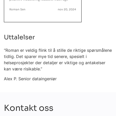
kostnadene ved utvikling av legemidler og
samtidig øker suksessraten.
Roman Sen
nov 20, 2024
Uttalelser
“Roman er veldig flink til å stille de riktige spørsmålene
“
tidlig. Det sparer mye tid senere, spesielt i
f
helseprosjekter der detaljer er viktige og antakelser
at
kan være risikable.”
A
Alex P.
Senior dataingeniør
Kontakt oss