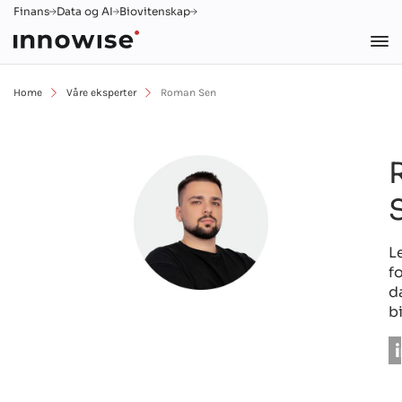
Finans
Data og AI
Biovitenskap
Home
Våre eksperter
Roman Sen
L
f
d
b