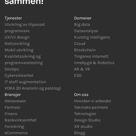
sammen!
Tjenester
Domener
Utvikling av tilpasset
Big data
programvare
Dataanalyse
UX/UI design
Kunstig intelligens
Nettutvikling
Cloud
Mobil utvikling
Blockchain
Kvalitetssikring og
Tingenes internett
programvaretesting
Innebygd
&
Robotics
DevOps
AR
&
VR
Cybersikkerhet
ESG
IT staff augmentation
VOKA 3D Anatomi og patologi
Bransjer
Om oss
Helsevesen
Hvordan vi arbeider
Farmasi
Tekniske partnere
Finans
Teknologier
Bankvirksomhet
Design Studio
Forsikring
XR studio
eCommerce
Blogg