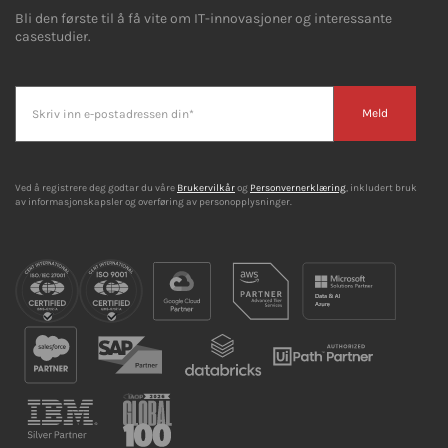
Bli den første til å få vite om IT-innovasjoner og interessante
casestudier.
Meld
Ved å registrere deg godtar du våre
Brukervilkår
og
Personvernerklæring
, inkludert bruk
av informasjonskapsler og overføring av personopplysninger.