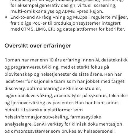
for eksempel generativ design, virtuell screening,
multi-omikkanalyse og ADMET-prediksjon.
End-to-end AI-rådgivning og MLOps i regulerte miljøer,
fra tidlige PoC-er til produksjonssystemer integrert
med CTMS, LIMS, EPJ og dataplattformer for bedrifter.
Oversikt over erfaringer
Roman har mer enn 10 års erfaring innen AI, datateknikk
og programvareutvikling, med et sterkt fokus på
biovitenskap og helsetjenester de siste årene. Han har
ledet tverrfunksjonelle team som har jobbet med target
discovery, optimalisering av kliniske studier,
legemiddelovervåking, arbeidsflyter på sykehus, telehelse
og fjernovervåking av pasienter. Han har blant annet
bidratt til storskala plattformer som
helseinformasjonsutveksling, farmasøytiske
analyselagre, GenAI-verktøy for klinisk dokumentasjon
og omsorgssystemer som brukes av helsepersonell.