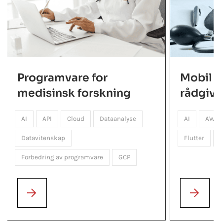
Programvare for
Mobil 
medisinsk forskning
rådgiv
AI
API
Cloud
Dataanalyse
AI
AWS
Datavitenskap
Flutter
Forbedring av programvare
GCP