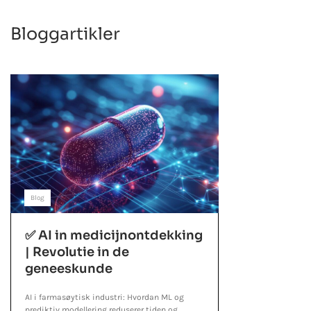
Bloggartikler
Blog
✅ AI in medicijnontdekking
| Revolutie in de
geneeskunde
AI i farmasøytisk industri: Hvordan ML og
prediktiv modellering reduserer tiden og