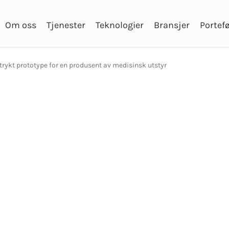
Om oss
Tjenester
Teknologier
Bransjer
Portefø
trykt prototype for en produsent av medisinsk utstyr
atomisk 3D-mod
trykt prototype