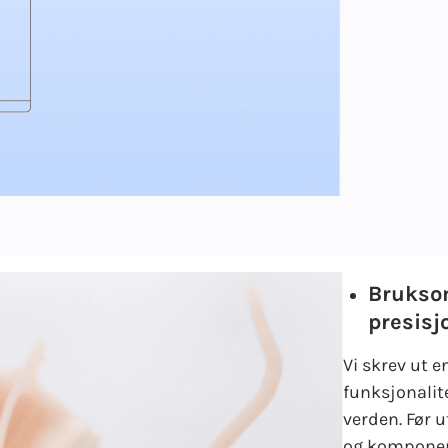
Bruksom
presisj
Vi skrev ut e
funksjonalite
verden. Før 
og komponent