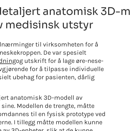
detaljert anatomisk 3D-
v medisinsk utstyr
ilnærminger til virksomheten for å
neskekroppen. De var spesielt
dning
og utskrift for å lage øre-nese-
vgjørende for å tilpasse individuelle
ielt ubehag for pasienten, dårlig
aljert anatomisk 3D-modell av
sine. Modellen de trengte, måtte
omdannes til en fysisk prototype ved
erne. I tillegg måtte modellen kunne
 av 3D-enheter, slik at de kunne