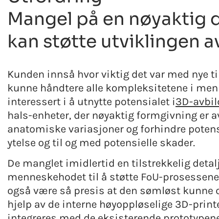
Mangel på en nøyaktig 
kan støtte utviklingen a
Kunden innså hvor viktig det var med nye t
kunne håndtere alle kompleksitetene i men
interessert i å utnytte potensialet i
3D-avbil
hals-enheter, der nøyaktig formgivning er a
anatomiske variasjoner og forhindre potens
ytelse og til og med potensielle skader.
De manglet imidlertid en tilstrekkelig det
menneskehodet til å støtte FoU-prosessene 
også være så presis at den sømløst kunne 
hjelp av de interne høyoppløselige 3D-print
integreres med de eksisterende prototypene