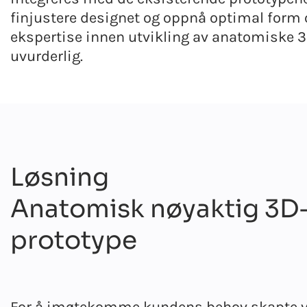
finjustere designet og oppnå optimal form o
ekspertise innen utvikling av anatomiske 
uvurderlig.
Løsning
Anatomisk nøyaktig 3D-
prototype
For å imøtekomme kundens behov skapte vi