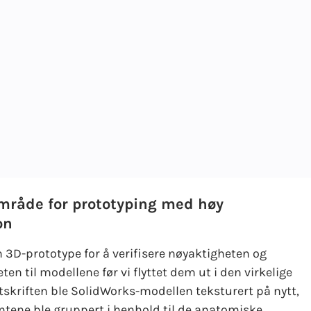
råde for prototyping med høy
on
n 3D-prototype for å verifisere nøyaktigheten og
ten til modellene før vi flyttet dem ut i den virkelige
utskriften ble SolidWorks-modellen teksturert på nytt,
ene ble gruppert i henhold til de anatomiske