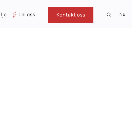
NB
lje
Lei oss
Kontakt oss
ell
 for