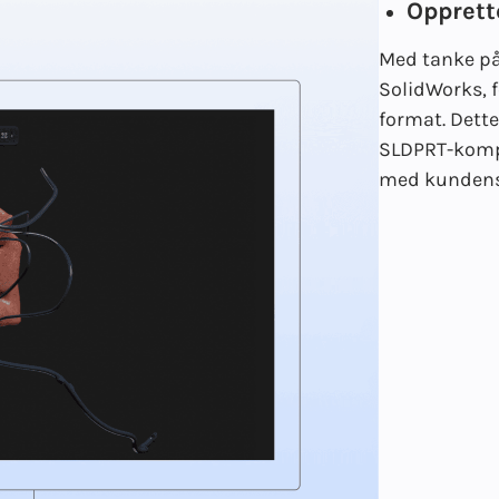
Opprett
Med tanke på
SolidWorks, f
format. Dette
SLDPRT-kompo
med kundens