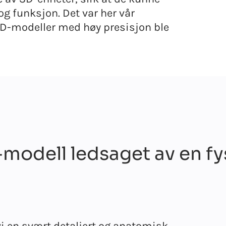
g funksjon. Det var her vår
3D-modeller med høy presisjon ble
modell ledsaget av en fy
 en svært detaljert og anatomisk