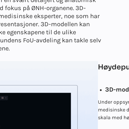
d fokus på ØNH-organene. 3D-
medisinske eksperter, noe som har
epresentasjoner. 3D-modellen kan
ke egenskapene til de ulike
kundens FoU-avdeling kan takle selv
ene.
Høydepun
3D-mode
Under oppsyn
medisinske da
skala med hø