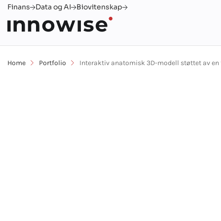
Finans
Data og AI
Biovitenskap
Home
Portfolio
Interaktiv anatomisk 3D-modell støttet av en 
Interaktiv an
støttet av en 