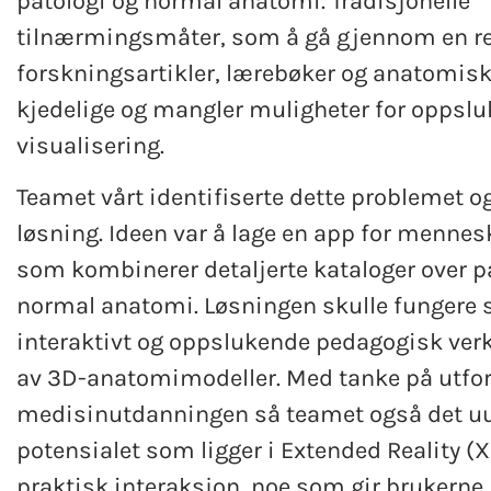
patologi og normal anatomi. Tradisjonelle
tilnærmingsmåter, som å gå gjennom en r
forskningsartikler, lærebøker og anatomiske
kjedelige og mangler muligheter for oppsl
visualisering.
Teamet vårt identifiserte dette problemet og
løsning. Ideen var å lage en app for menne
som kombinerer detaljerte kataloger over p
normal anatomi. Løsningen skulle fungere 
interaktivt og oppslukende pedagogisk verk
av 3D-anatomimodeller. Med tanke på utfor
medisinutdanningen så teamet også det u
potensialet som ligger i Extended Reality (X
praktisk interaksjon, noe som gir brukerne 