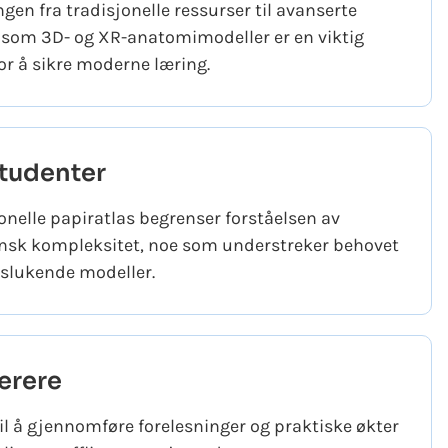
gen fra tradisjonelle ressurser til avanserte
 som 3D- og XR-anatomimodeller er en viktig
for å sikre moderne læring.
studenter
onelle papiratlas begrenser forståelsen av
nsk kompleksitet, noe som understreker behovet
pslukende modeller.
ærere
il å gjennomføre forelesninger og praktiske økter