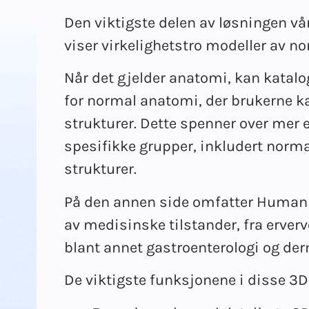
Den viktigste delen av løsningen v
viser virkelighetstro modeller av n
Når det gjelder anatomi, kan katal
for normal anatomi, der brukerne k
strukturer. Dette spenner over mer
spesifikke grupper, inkludert norm
strukturer.
På den annen side omfatter Human 
av medisinske tilstander, fra erve
blant annet gastroenterologi og der
De viktigste funksjonene i disse 3