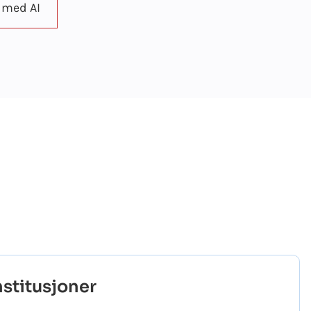
 med AI
nstitusjoner