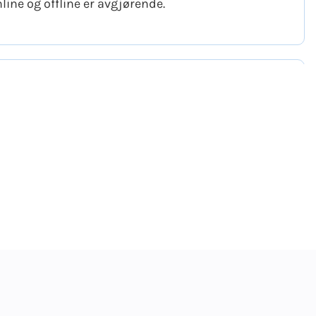
line og offline er avgjørende.
linikker
 personalet oppdatert på medisinske fremskritt
idig sikre tilgang til detaljerte anatomiske
ser er avgjørende for å sikre en konsistent
behandling.
eger
vanskelig å forklare kompliserte tilstander uten
e hjelpemidler, noe som vanskeliggjør både
ige konsultasjoner og fjernkonsultasjoner og