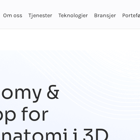
Om oss
Tjenester
Teknologier
Bransjer
Portefø
tomy &
pp for
natomi i 3D