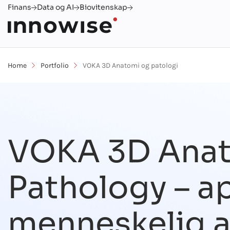
Finans
Data og AI
Biovitenskap
Home
Portfolio
VOKA 3D Anatomi og patologi
VOKA 3D Ana
Pathology – a
menneskelig a