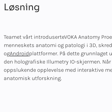
Løsning
Teamet vårt introduserte
VOKA Anatomy Pro
e
menneskets anatomi og patologi i 3D, skred
og
Android
plattformer. På dette grunnlaget u
den holografiske Illumetry IO-skjermen. Når d
oppslukende opplevelse med interaktive me
anatomisk utforskning.