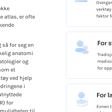
Overgan
ekke
verktøy
faktor 
 atlas, er ofte
ukende
For 
 så for seg en
skelig anatomi
Tradisj
atologier og
medisi
for op
som et
tøy ved hjelp
dringene i
utnyttede
For l
R) for
Evnen t
muligheten til