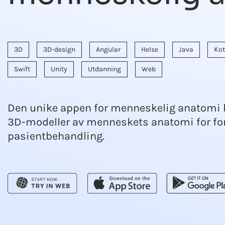
3D
3D-design
Angular
Helse
Java
Kot
Swift
Unity
Utdanning
Web
Den unike appen for menneskelig anatomi b
3D-modeller av menneskets anatomi for for
pasientbehandling.