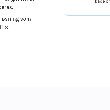
både on
deres.
n løsning som
like
For k
Å holde
og samt
referan
pasient
For l
Det er 
visuell
personl