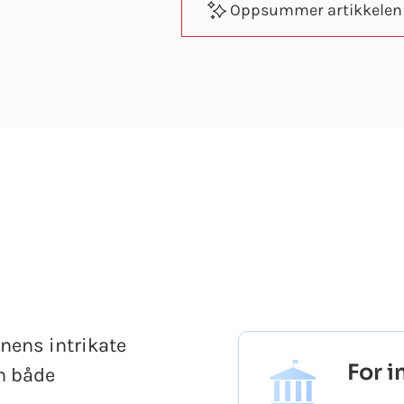
Oppsummer artikkelen
inens intrikate
For i
n både