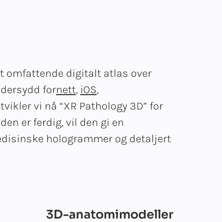
pasient
t omfattende digitalt atlas over
dersydd for
nett
,
iOS
,
tvikler vi nå “XR Pathology 3D” for
en er ferdig, vil den gi en
disinske hologrammer og detaljert
3D-anatomimodeller