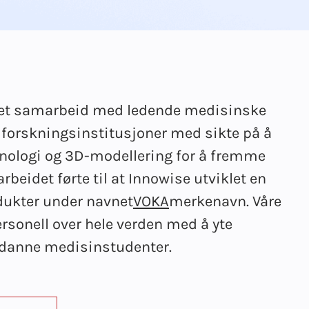
e et samarbeid med ledende medisinske
 forskningsinstitusjoner med sikte på å
knologi og 3D-modellering for å fremme
beidet førte til at Innowise utviklet en
ukter under navnet
VOKA
merkenavn. Våre
ersonell over hele verden med å yte
tdanne medisinstudenter.