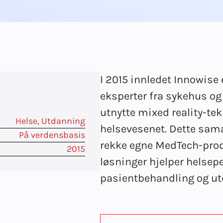
I 2015 innledet Innowis
eksperter fra sykehus og
utnytte mixed reality-te
Helse
,
Utdanning
helsevesenet. Dette samar
På verdensbasis
rekke egne MedTech-prod
2015
løsninger hjelper helsep
pasientbehandling og u