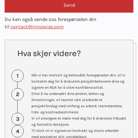
Du kan også sende oss forespørselen din
til
contact@innowise.com
Hva skjer videre?
1
Når vi har mottatt og behandlet forespørselen din, vil vi
kontakte deg for å diskutere prosjektbehovene dine og
signere en NDA for å sikre konfidensialitet.
2
Etter å ha undersøkt dine ønsker, behov og
forventninger, vil teamet vårt utarbeide et
prosjektforslag med omfang av arbeid, teamstørrelse,
tids- og kostnadsestimater.
3
Vi vil arrangere et møte med deg for å diskutere tilbudet
og fastsette detaljene.
4
Til slutt vil vi signere en kontrakt og starte arbeidet
med prosjektet ditt umiddelbart.