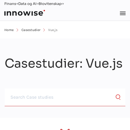
Finans
Data og AI
Biovitenskap
Home
Casestudier
Vue.js
Casestudier
: Vue.js