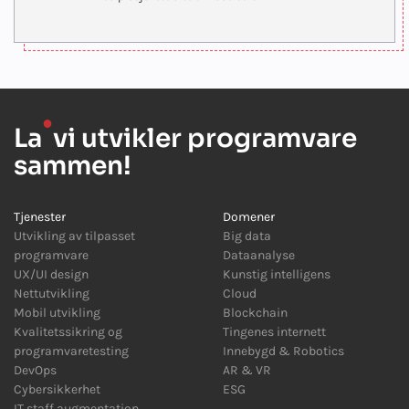
●
La
vi utvikler programvare
sammen!
Tjenester
Domener
Utvikling av tilpasset
Big data
programvare
Dataanalyse
UX/UI design
Kunstig intelligens
Nettutvikling
Cloud
Mobil utvikling
Blockchain
Kvalitetssikring og
Tingenes internett
programvaretesting
Innebygd
&
Robotics
DevOps
AR
&
VR
Cybersikkerhet
ESG
IT staff augmentation