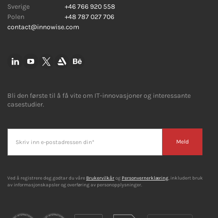
Sverige
+46 766 920 558
Polen
+48 787 027 706
contact@innowise.com
Bli den første til å få vite om IT-innovasjoner og interessante
casestudier.
Meld
Ved å registrere deg godtar du våre
Brukervilkår
og
Personvernerklæring
, inkludert bruk
av informasjonskapsler og overføring av personopplysninger.