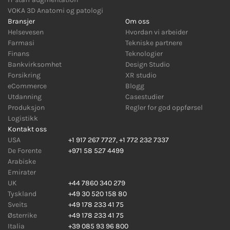
VOKA 3D Anatomi og patologi
Bransjer
Om oss
Helsevesen
Hvordan vi arbeider
Farmasi
Tekniske partnere
Finans
Teknologier
Bankvirksomhet
Design Studio
Forsikring
XR studio
eCommerce
Blogg
Utdanning
Casestudier
Produksjon
Regler for god oppførsel
Logistikk
Kontakt oss
USA
+1 917 267 7727
,
+1 772 232 7337
De Forente
+971 58 527 4499
Arabiske
Emirater
UK
+44 7860 340 279
Tyskland
+49 30 520 158 80
Sveits
+49 178 233 41 75
Østerrike
+49 178 233 41 75
Italia
+39 085 93 96 800