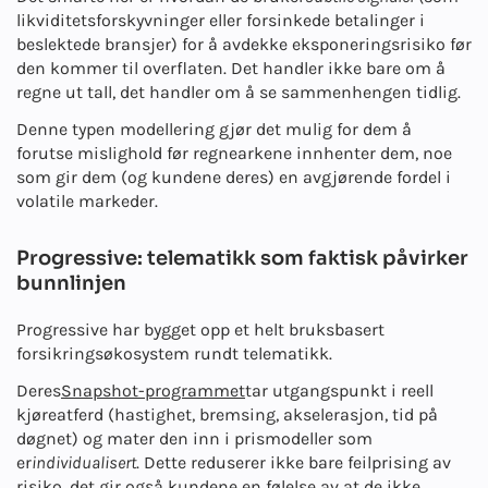
likviditetsforskyvninger eller forsinkede betalinger i
beslektede bransjer) for å avdekke eksponeringsrisiko før
den kommer til overflaten. Det handler ikke bare om å
regne ut tall, det handler om å se sammenhengen tidlig.
Denne typen modellering gjør det mulig for dem å
forutse mislighold før regnearkene innhenter dem, noe
som gir dem (og kundene deres) en avgjørende fordel i
volatile markeder.
Progressive: telematikk som faktisk påvirker
bunnlinjen
Progressive har bygget opp et helt bruksbasert
forsikringsøkosystem rundt telematikk.
Deres
Snapshot-programmet
tar utgangspunkt i reell
kjøreatferd (hastighet, bremsing, akselerasjon, tid på
døgnet) og mater den inn i prismodeller som
er
individualisert
. Dette reduserer ikke bare feilprising av
risiko, det gir også kundene en følelse av at de ikke