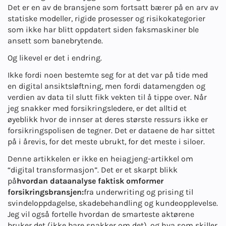
Det er en av de bransjene som fortsatt bærer på en arv av
statiske modeller, rigide prosesser og risikokategorier
som ikke har blitt oppdatert siden faksmaskiner ble
ansett som banebrytende.
Og likevel er det i endring.
Ikke fordi noen bestemte seg for at det var på tide med
en digital ansiktsløftning, men fordi datamengden og
verdien av data til slutt fikk vekten til å tippe over. Når
jeg snakker med forsikringsledere, er det alltid et
øyeblikk hvor de innser at deres største ressurs ikke er
forsikringspolisen de tegner. Det er dataene de har sittet
på i årevis, for det meste ubrukt, for det meste i siloer.
Denne artikkelen er ikke en heiagjeng-artikkel om
“digital transformasjon”. Det er et skarpt blikk
på
hvordan dataanalyse faktisk omformer
forsikringsbransjen:
fra underwriting og prising til
svindeloppdagelse, skadebehandling og kundeopplevelse.
Jeg vil også fortelle hvordan de smarteste aktørene
bruker det (ikke bare snakker om det), og hva som skiller