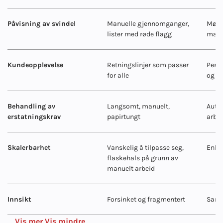
Påvisning av svindel
Manuelle gjennomganger,
Møns
lister med røde flagg
mask
Kundeopplevelse
Retningslinjer som passer
Perso
for alle
og li
Behandling av
Langsomt, manuelt,
Autom
erstatningskrav
papirtungt
arbei
Skalerbarhet
Vanskelig å tilpasse seg,
Enkel
flaskehals på grunn av
manuelt arbeid
Innsikt
Forsinket og fragmentert
Sannt
Vis mer
Vis mindre