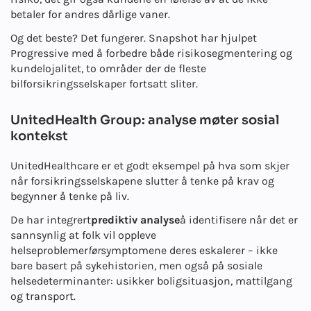
betaler for andres dårlige vaner.
Og det beste? Det fungerer. Snapshot har hjulpet
Progressive med å forbedre både risikosegmentering og
kundelojalitet, to områder der de fleste
bilforsikringsselskaper fortsatt sliter.
UnitedHealth Group: analyse møter sosial
kontekst
UnitedHealthcare er et godt eksempel på hva som skjer
når forsikringsselskapene slutter å tenke på krav og
begynner å tenke på liv.
De har integrert
prediktiv analyse
å identifisere når det er
sannsynlig at folk vil oppleve
helseproblemer
før
symptomene deres eskalerer – ikke
bare basert på sykehistorien, men også på sosiale
helsedeterminanter: usikker boligsituasjon, mattilgang
og transport.