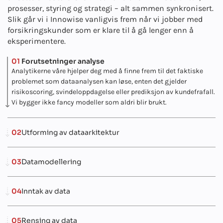
prosesser, styring og strategi – alt sammen synkronisert.
Slik går vi i Innowise vanligvis frem når vi jobber med
forsikringskunder som er klare til å gå lenger enn å
eksperimentere.
01
Forutsetninger analyse
Analytikerne våre hjelper deg med å finne frem til det faktiske
problemet som dataanalysen kan løse, enten det gjelder
risikoscoring, svindeloppdagelse eller prediksjon av kundefrafall.
Vi bygger ikke fancy modeller som aldri blir brukt.
02
Utforming av dataarkitektur
03
Datamodellering
04
Inntak av data
05
Rensing av data