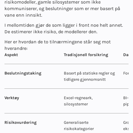
risikomodeller, gamle silosystemer som ikke
kommuniserer, og beslutninger som er mer basert på
vane enn innsikt.
I mellomtiden gjør de som ligger i front noe helt annet.
De estimerer ikke risiko, de modellerer den.
Her er hvordan de to tilnærmingene står seg mot
hverandre:
Aspekt
Tradisjonell forsikring
Data
Beslutningstaking
Basert på statiske regler og
Forut
tidligere gjennomsnitt
Verktøy
Excel-regneark,
BI-pl
silosystemer
pipel
Risikovurdering
Generaliserte
Granu
risikokategorier
ekst