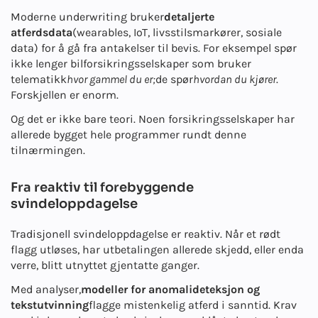
Moderne underwriting bruker
detaljerte
atferdsdata
(wearables, IoT, livsstilsmarkører, sosiale
data) for å gå fra antakelser til bevis. For eksempel spør
ikke lenger bilforsikringsselskaper som bruker
telematikk
hvor gammel du er;
de spør
hvordan du kjører
.
Forskjellen er enorm.
Og det er ikke bare teori. Noen forsikringsselskaper har
allerede bygget hele programmer rundt denne
tilnærmingen.
Fra reaktiv til forebyggende
svindeloppdagelse
Tradisjonell svindeloppdagelse er reaktiv. Når et rødt
flagg utløses, har utbetalingen allerede skjedd, eller enda
verre, blitt utnyttet gjentatte ganger.
Med analyser,
modeller for anomalideteksjon og
tekstutvinning
flagge mistenkelig atferd i sanntid. Krav