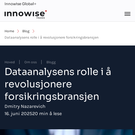
Innowise Global
FINANS
Home
Blog
Dataanalysens rolle i å revolusjonere forsikringsbransjen
Hoved
Om oss
Blogg
Dataanalysens rolle i å
revolusjonere
forsikringsbransjen
Dmitry Nazarevich
16. juni 2025
20 min å lese