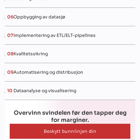
06
Oppbygging av datasjø
07
Implementering av ETL/ELT-pipelines
08
Kvalitetssikring
09
Automatisering og distribusjon
10
Dataanalyse og visualisering
Overvinn svindelen før den tapper deg
for marginer.
Beskytt bunnlinjen din