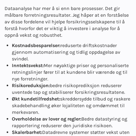
Dataanalyse har mer å si enn bare prosesser. Det gir
målbare forretningsresultater. Jeg håper at en forståelse
av disse fordelene vil hjelpe forsikringsselskapene til å
forstå hvorfor det er viktig å investere i analyse for å
oppnå vekst og robusthet.
Kostnadsbesparelser:
reduserte driftskostnader
gjennom automatisering og tidlig oppdagelse av
svindel.
Inntektsvekst:
Mer nøyaktige priser og personaliserte
retningslinjer fører til at kundene blir værende og til
nye forretninger.
Risikoreduksjon:
bedre risikoprediksjon reduserer
uventede tap og stabiliserer forsikringsresultatene.
Økt kundetilfredshet:
skreddersydde tilbud og raskere
skadebehandling øker lojaliteten og omdømmet til
merkevaren.
Overholdelse av lover og regler:
Bedre datastyring og
rapportering reduserer den juridiske risikoen.
Skalerbarhet:
Datadrevne systemer støtter vekst uten