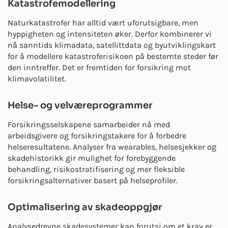
Katastrofemodellering
Naturkatastrofer har alltid vært uforutsigbare, men
hyppigheten og intensiteten øker. Derfor kombinerer vi
nå sanntids klimadata, satellittdata og byutviklingskart
for å modellere katastroferisikoen på bestemte steder før
den inntreffer. Det er fremtiden for forsikring mot
klimavolatilitet.
Helse- og velværeprogrammer
Forsikringsselskapene samarbeider nå med
arbeidsgivere og forsikringstakere for å forbedre
helseresultatene. Analyser fra wearables, helsesjekker og
skadehistorikk gir mulighet for forebyggende
behandling, risikostratifisering og mer fleksible
forsikringsalternativer basert på helseprofiler.
Optimalisering av skadeoppgjør
Analysedrevne skadesystemer kan forutsi om et krav er