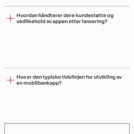
Hvordan håndterer dere kundestøtte og
vedlikehold av appen etter lansering?
Vi jobber med jevnlig og løpende vedlikehold og
oppdateringer av appen, og lanserer nye funksjoner raskt.
Innowises overvåkingsverktøy er perfekte for å oppdage
problemer i sanntid, utføre grundige tester og UX-revisjoner
for å fange opp eventuelle problemer med en gang.
Hva er den typiske tidslinjen for utvikling av
en mobilbankapp?
En utviklingslinje kan ta alt fra noen måneder til et år eller
mer. Alt avhenger av hvilke funksjoner du vil ha, hvilke UX/UI-
krav du har i tankene, og - selvfølgelig - hvor strenge
sikkerhetsprotokoller du vil ha.