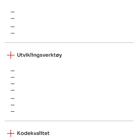
REST
GraphQL
Web-Sockets
gRPC
Utviklingsverktøy
Git (GitHub, Bitbucket, GitLab)
Firebase
AppCenter
Postman
Figma
Zeppelin
Lottie
Kodekvalitet