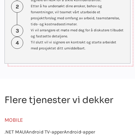
signere en NDA for å sikre konfidensialitet.
2
Etter å ha undersøkt dine ønsker, behov og
forventninger, vil teamet vårt utarbeide et
prosjektforslag med omfang av arbeid, teamstørrelse,
tids- og kostnadsestimater.
3
Vi vil arrangere et møte med deg for å diskutere tilbudet
og fastsette detaljene.
4
Til slutt vil vi signere en kontrakt og starte arbeidet
med prosjektet ditt umiddelbart.
Flere tjenester vi dekker
MOBILE
.NET MAUI
Android TV-apper
Android-apper