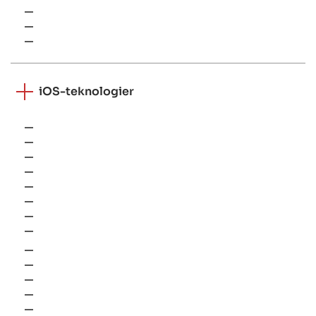
Mockito
Espresso
detekt
iOS-teknologier
VIPER
Clean Swift
SnapKit
XIB
SwiftUI
GCD
Swinject
RxSwift
Combine
CoreData
Alamofire
CocoaPods
XCTest