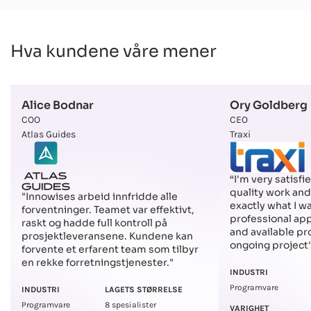
Hva kundene våre mener
Alice Bodnar
Ory Goldberg
COO
CEO
Atlas Guides
Traxi
“I'm very satisfi
quality work and 
"Innowises arbeid innfridde alle
exactly what I w
forventninger. Teamet var effektivt,
professional app
raskt og hadde full kontroll på
and available pr
prosjektleveransene. Kundene kan
ongoing project'
forvente et erfarent team som tilbyr
en rekke forretningstjenester."
INDUSTRI
Programvare
INDUSTRI
LAGETS STØRRELSE
Programvare
8 spesialister
VARIGHET