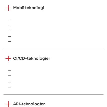
Mobil teknologi
Firebase App Distribution
Bitbucket pipelines
Jenkins
Fastlane
CircleCI
CI/CD-teknologier
REST
GraphQL
Web-Sockets
gRPC
API-teknologier