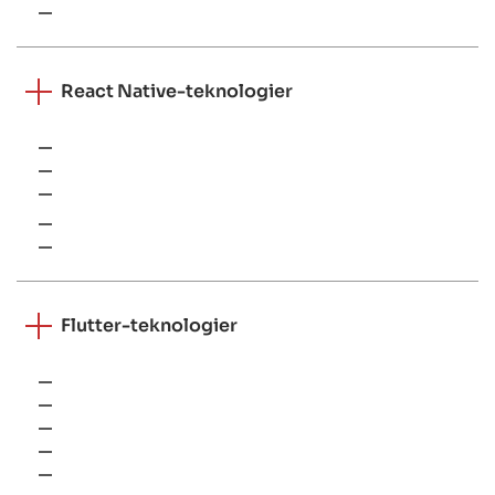
SwiftLint
React Native-teknologier
React Navigation
React Native
Modules
TypeScript
Redux/Context data management
Flutter-teknologier
Clean Architecture
BLoC
Flutter
Async
RxDart