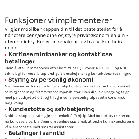
Funksjoner vi implementerer
Vi gjør mobilbankappen din til det beste stedet for å
håndtere pengene dine og styre privatøkonomien din –
uten hodebry. Her er en smakebit av hva vi kan bidra
med:
Kortløse minibanker og kontaktløse
betalinger
Glem å lete i lommeboken etter kort: Vi har QR-koder, NFC-, HCE- og RFID-
teknologi for mobile tap-and-go-transaksjoner og kontaktløse betalinger.
Styring av personlig økonomi
Med Innowises funksjon for personlig kontoadministrasjon kan du enkelt
søke gjennom og filtrere transaksjonshistorikken din, planlegge og følge
med på budsjettet ditt og til og med få personlig tilpasset økonomisk
rådgivning.
Kundestøtte og selvbetjening
Mobilbankappene våre gjør det enkelt å få hjelp. Med bare et trykk kan du
nå kundeservice, bla gjennom vanlige spørsmål, utforske kunnskapsbasene
våre eller chatte med smarte assistenter.
Betalinger i sanntid