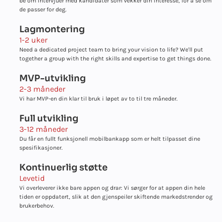
be om intervjuer med kandidater som vekker din interesse, for å se om
de passer for deg.
Lagmontering
1-2 uker
Need a dedicated project team to bring your vision to life? We'll put
together a group with the right skills and expertise to get things done.
MVP-utvikling
2-3 måneder
Vi har MVP-en din klar til bruk i løpet av to til tre måneder.
Full utvikling
3-12 måneder
Du får en fullt funksjonell mobilbankapp som er helt tilpasset dine
spesifikasjoner.
Kontinuerlig støtte
Levetid
Vi overleverer ikke bare appen og drar: Vi sørger for at appen din hele
tiden er oppdatert, slik at den gjenspeiler skiftende markedstrender og
brukerbehov.