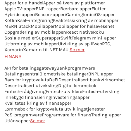
Apper for e-handel
Apper på tvers av plattformer
Apple TV-apper
BNPL-apper
Bærbare apper
Flutter
Hybride apper
iBeacon-apper
iGaming
Ionic
iOS-apper
Kotlin
KseF-integrering
Kvalitetssikring av mobilapper
MERN Stack
Mobilapper
Mobilapper for helsevesenet
Oppgradering av mobilappen
React Native
Roku
Sosiale medier
Superapper
Swift
Telegram mini-apper
Utforming av mobilapper
Utvikling av spill
WebRTC,
Xamarin
Xamarin til .NET MAUI
Se mer
FINANS
API for betalingsgateway
Bankprogramvare
Betalingssentral
Biometriske betalinger
BNPL-apper
Børs for kryptovaluta
DeFi
Desentralisert bankvirksomhet
Desentralisert utveksling
Digital lommebok
Fintech-rådgivning
Fintech-utviklere
Fintech-utvikling
Innebygd finansiering
Investeringsapper
Kvalitetssikring av finansapper
Lommebok for kryptovaluta utviklingstjenester
PoS-programvare
Programvare for finans
Trading-apper
Utlånsapper
Se mer