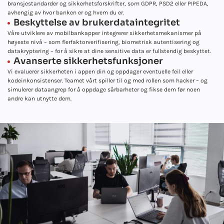
bransjestandarder og sikkerhetsforskrifter, som GDPR, PSD2 eller PIPEDA,
avhengig av hvor banken er og hvem du er.
Beskyttelse av brukerdataintegritet
Våre utviklere av mobilbankapper integrerer sikkerhetsmekanismer på
høyeste nivå – som flerfaktorverifisering, biometrisk autentisering og
datakryptering – for å sikre at dine sensitive data er fullstendig beskyttet.
Avanserte sikkerhetsfunksjoner
Vi evaluerer sikkerheten i appen din og oppdager eventuelle feil eller
kodeinkonsistenser. Teamet vårt spiller til og med rollen som hacker – og
simulerer dataangrep for å oppdage sårbarheter og fikse dem før noen
andre kan utnytte dem.