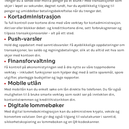
Trenger du å sende eller motta penger på et blunk? Med transaksjoner som
skjer i løpet av sekunder, døgnet rundt, har du øyeblikkelig tilgang til
penger og umiddelbar betalingsbekreftelse når du trenger det.
Kortadministrasjon
Ta full kontroll over kortene dine med våre verktøy for kortadministrasjon.
Aktiver eller blokker debet- og kredittkortene dine, sett forbruksgrenser og
tilpass transaksjonsvarsler – alt på ett sted.
Push-varsler
Hold deg oppdatert med sanntidsvarsler: Få øyeblikkelige oppdateringer om
transaksjoner, lav saldo og regningsbetalinger, slik at du alltid vet hva som
skjer med kontoen din.
Finansforvaltning
Få kontroll på økonomistyringen ved å dra nytte av våre toppmoderne
verktøy – inkludert funksjoner som hjelper deg med å sette sparemål, spore
utgifter, planlegge budsjetter og lage rapporter.
Mobile utlån
Med mobillån kan du enkelt søke om lån direkte fra telefonen. Du får også
muligheten til å bruke smarte verktøy som raskt ser på inntekten din,
kontantstrømmen og kreditthistorikken din.
Digitale lommebøker
Med digital lommebokintegrasjon kan du administrere krypto, veksle og
konvertere valutaer. Den gir deg også tilgang til valutakurser i sanntid,
sikkerhetskopiering av lommeboken og en QR-kodeskanner.