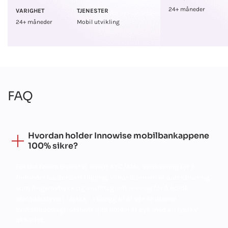
24+ måneder
VARIGHET
TJENESTER
24+ måneder
Mobil utvikling
FAQ
Hvordan holder Innowise mobilbankappene
100% sikre?
For det første bruker vi smart KYC/AML-verifisering for å
forhindre uautorisert tilgang. Vi har biometrisk autentisering
som fingeravtrykk og ansiktsgjenkjenning for å holde
identitetstyveri i sjakk - i tillegg til at vår AI-drevne
svindeloppdagelsesfunksjon holder et øye med all lyssky
aktivitet.