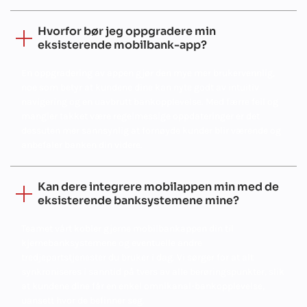
Hvorfor bør jeg oppgradere min
eksisterende mobilbank-app?
En oppgradering av appen gjør den mye mer brukervennlig,
noe som betyr at kundene dine kan nyte godt av intuitiv
navigering og en uavbrutt bankopplevelse. Med færre feil og
mangler takket være regelmessige oppdateringer er det
dessuten mer sannsynlig at fornøyde kunder blir værende og
anbefaler banken din videre.
Kan dere integrere mobilappen min med de
eksisterende banksystemene mine?
Teamet vårt kobler gjerne mobilbankappen din til
kjernebanksystemene og eventuelle andre
tredjepartstjenester du bruker i dag. Vi sørger for at alt
synkroniseres i sanntid på tvers av alle berøringspunkter, slik
at kundene dine får en enkel omnikanal-bankopplevelse,
uansett hvor de befinner seg.