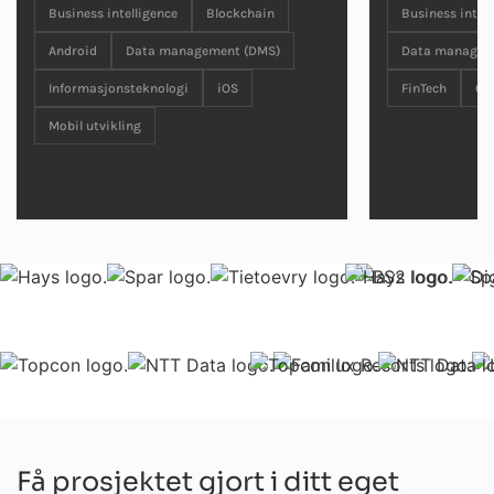
Business intelligence
Blockchain
Business intell
Android
Data management (DMS)
Data managem
Informasjonsteknologi
iOS
FinTech
Op
Mobil utvikling
Få prosjektet gjort i ditt eget