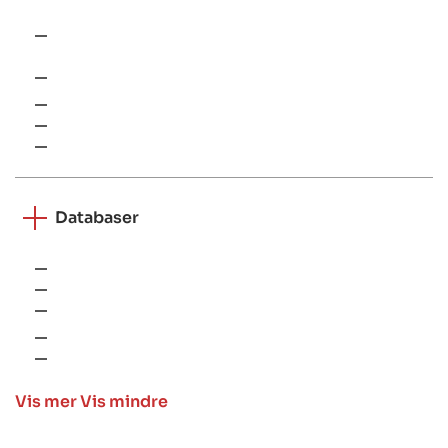
Enhetstesting (JUnit, Mockito, Roboletric, XCTest, FTest,
JEST)
UI-testing (Espresso, XCUITest, FlutterTest)
Kodeanalyse (detekt, SwiftLint, Analyzer)
ESLint
E2E-testing (Detox, Appium)
Databaser
CoreData (iOS)
SQLite + Room (Android)
SQFlite (Flutter)
Realm
Asynkron lagring (React Native-lagringsimplementering)
Vis mer
Vis mindre