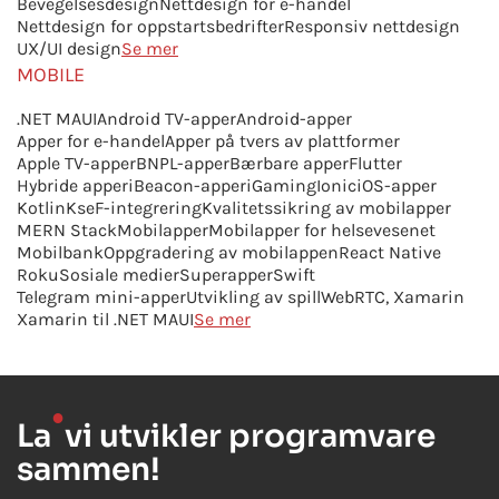
Bevegelsesdesign
Nettdesign for e-handel
Nettdesign for oppstartsbedrifter
Responsiv nettdesign
UX/UI design
Se mer
MOBILE
.NET MAUI
Android TV-apper
Android-apper
Apper for e-handel
Apper på tvers av plattformer
Apple TV-apper
BNPL-apper
Bærbare apper
Flutter
Hybride apper
iBeacon-apper
iGaming
Ionic
iOS-apper
Kotlin
KseF-integrering
Kvalitetssikring av mobilapper
MERN Stack
Mobilapper
Mobilapper for helsevesenet
Mobilbank
Oppgradering av mobilappen
React Native
Roku
Sosiale medier
Superapper
Swift
Telegram mini-apper
Utvikling av spill
WebRTC,
Xamarin
Xamarin til .NET MAUI
Se mer
●
La
vi utvikler programvare
sammen!