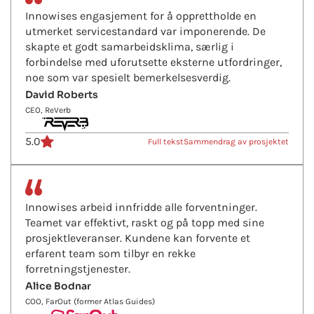
Innowises engasjement for å opprettholde en
utmerket servicestandard var imponerende. De
skapte et godt samarbeidsklima, særlig i
forbindelse med uforutsette eksterne utfordringer,
noe som var spesielt bemerkelsesverdig.
David Roberts
CEO, ReVerb
5.0
Full tekst
Sammendrag av prosjektet
Innowises arbeid innfridde alle forventninger.
Teamet var effektivt, raskt og på topp med sine
prosjektleveranser. Kundene kan forvente et
erfarent team som tilbyr en rekke
forretningstjenester.
Alice Bodnar
COO, FarOut (former Atlas Guides)