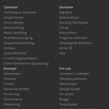
Tjenester
Domener
Utvikling av tilpasset
Big data
programvare
Dataanalyse
UX/UI design
Kunstig intelligens
Nettutvikling
Cloud
Mobil utvikling
Blockchain
Kvalitetssikring og
Tingenes internett
programvaretesting
Innebygd
&
Robotics
DevOps
AR
&
VR
Cybersikkerhet
ESG
IT staff augmentation
VOKA 3D Anatomi og patologi
Bransjer
Om oss
Helsevesen
Hvordan vi arbeider
Farmasi
Tekniske partnere
Finans
Teknologier
Bankvirksomhet
Design Studio
Forsikring
XR studio
eCommerce
Blogg
Utdanning
Casestudier