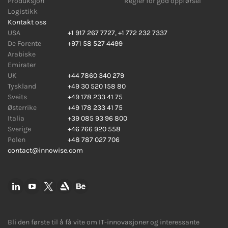
Produksjon
Regler for god oppførsel
Logistikk
Kontakt oss
USA
+1 917 267 7727
,
+1 772 232 7337
De Forente
+971 58 527 4499
Arabiske
Emirater
UK
+44 7860 340 279
Tyskland
+49 30 520 158 80
Sveits
+49 178 233 41 75
Østerrike
+49 178 233 41 75
Italia
+39 085 93 96 800
Sverige
+46 766 920 558
Polen
+48 787 027 706
contact@innowise.com
Bli den første til å få vite om IT-innovasjoner og interessante