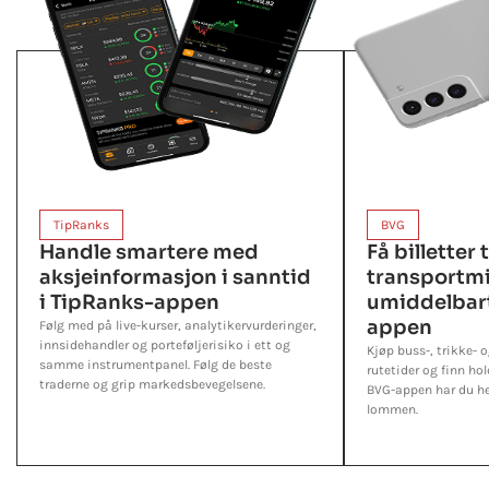
TipRanks
BVG
Handle smartere med
Få billetter t
aksjeinformasjon i sanntid
transportmi
i TipRanks-appen
umiddelbar
appen
Følg med på live-kurser, analytikervurderinger,
innsidehandler og porteføljerisiko i ett og
Kjøp buss-, trikke- o
samme instrumentpanel. Følg de beste
rutetider og finn ho
traderne og grip markedsbevegelsene.
BVG-appen har du hel
lommen.