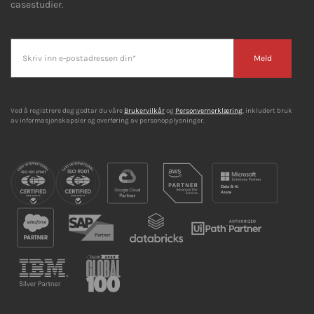
casestudier.
Meld
Ved å registrere deg godtar du våre
Brukervilkår
og
Personvernerklæring
, inkludert bruk
av informasjonskapsler og overføring av personopplysninger.