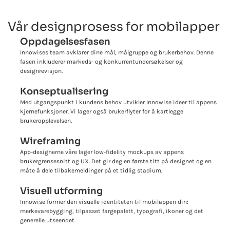
Vår designprosess for mobilapper
Oppdagelsesfasen
Innowises team avklarer dine mål, målgruppe og brukerbehov. Denne
fasen inkluderer markeds- og konkurrentundersøkelser og
designrevisjon.
Konseptualisering
Med utgangspunkt i kundens behov utvikler Innowise ideer til appens
kjernefunksjoner. Vi lager også brukerflyter for å kartlegge
brukeropplevelsen.
Wireframing
App-designerne våre lager low-fidelity mockups av appens
brukergrensesnitt og UX. Det gir deg en første titt på designet og en
måte å dele tilbakemeldinger på et tidlig stadium.
Visuell utforming
Innowise former den visuelle identiteten til mobilappen din:
merkevarebygging, tilpasset fargepalett, typografi, ikoner og det
generelle utseendet.