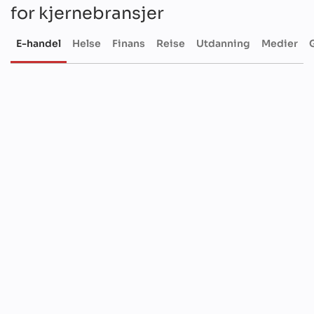
for kjernebransjer
E-handel
Helse
Finans
Reise
Utdanning
Medier
E-handel
H
Nettbutikker og markedsplasser
Apper for lojalitetsprogrammer
Apper for virtuell prøving