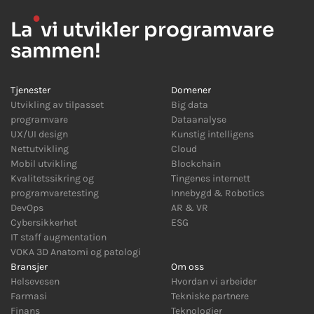
●
La
vi utvikler programvare
sammen!
Tjenester
Domener
Utvikling av tilpasset
Big data
programvare
Dataanalyse
UX/UI design
Kunstig intelligens
Nettutvikling
Cloud
Mobil utvikling
Blockchain
Kvalitetssikring og
Tingenes internett
programvaretesting
Innebygd
&
Robotics
DevOps
AR
&
VR
Cybersikkerhet
ESG
IT staff augmentation
VOKA 3D Anatomi og patologi
Bransjer
Om oss
Helsevesen
Hvordan vi arbeider
Farmasi
Tekniske partnere
Finans
Teknologier