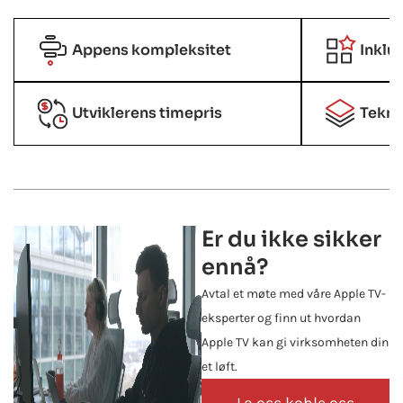
Appens kompleksitet
Inklu
Utviklerens timepris
Tekno
Er du ikke sikker
ennå?
Avtal et møte med våre Apple TV-
eksperter og finn ut hvordan
Apple TV kan gi virksomheten din
et løft.