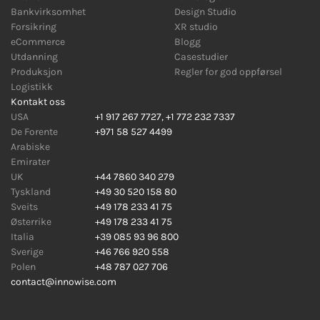
Bankvirksomhet
Design Studio
Forsikring
XR studio
eCommerce
Blogg
Utdanning
Casestudier
Produksjon
Regler for god oppførsel
Logistikk
Kontakt oss
USA
+1 917 267 7727
,
+1 772 232 7337
De Forente
+971 58 527 4499
Arabiske
Emirater
UK
+44 7860 340 279
Tyskland
+49 30 520 158 80
Sveits
+49 178 233 41 75
Østerrike
+49 178 233 41 75
Italia
+39 085 93 96 800
Sverige
+46 766 920 558
Polen
+48 787 027 706
contact@innowise.com