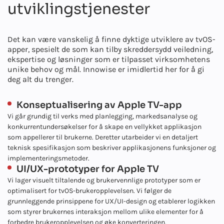
utviklingstjenester
Det kan være vanskelig å finne dyktige utviklere av tvOS-
apper, spesielt de som kan tilby skreddersydd veiledning,
ekspertise og løsninger som er tilpasset virksomhetens
unike behov og mål. Innowise er imidlertid her for å gi
deg alt du trenger.
Konseptualisering av Apple TV-app
Vi går grundig til verks med planlegging, markedsanalyse og
konkurrentundersøkelser for å skape en vellykket applikasjon
som appellerer til brukerne. Deretter utarbeider vi en detaljert
teknisk spesifikasjon som beskriver applikasjonens funksjoner og
implementeringsmetoder.
UI/UX-prototyper for Apple TV
Vi lager visuelt tiltalende og brukervennlige prototyper som er
optimalisert for tvOS-brukeropplevelsen. Vi følger de
grunnleggende prinsippene for UX/UI-design og etablerer logikken
som styrer brukernes interaksjon mellom ulike elementer for å
forbedre brukeropplevelsen og øke konverteringen.