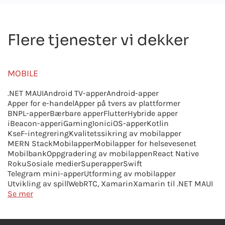
Flere tjenester vi dekker
MOBILE
.NET MAUI
Android TV-apper
Android-apper
Apper for e-handel
Apper på tvers av plattformer
BNPL-apper
Bærbare apper
Flutter
Hybride apper
iBeacon-apper
iGaming
Ionic
iOS-apper
Kotlin
KseF-integrering
Kvalitetssikring av mobilapper
MERN Stack
Mobilapper
Mobilapper for helsevesenet
Mobilbank
Oppgradering av mobilappen
React Native
Roku
Sosiale medier
Superapper
Swift
Telegram mini-apper
Utforming av mobilapper
Utvikling av spill
WebRTC,
Xamarin
Xamarin til .NET MAUI
Se mer