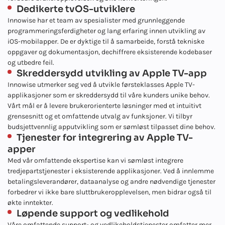
Dedikerte tvOS-utviklere
Innowise har et team av spesialister med grunnleggende
programmeringsferdigheter og lang erfaring innen utvikling av
iOS-mobilapper. De er dyktige til å samarbeide, forstå tekniske
oppgaver og dokumentasjon, dechiffrere eksisterende kodebaser
og utbedre feil.
Skreddersydd utvikling av Apple TV-app
Innowise utmerker seg ved å utvikle førsteklasses Apple TV-
applikasjoner som er skreddersydd til våre kunders unike behov.
Vårt mål er å levere brukerorienterte løsninger med et intuitivt
grensesnitt og et omfattende utvalg av funksjoner. Vi tilbyr
budsjettvennlig apputvikling som er sømløst tilpasset dine behov.
Tjenester for integrering av Apple TV-
apper
Med vår omfattende ekspertise kan vi sømløst integrere
tredjepartstjenester i eksisterende applikasjoner. Ved å innlemme
betalingsleverandører, dataanalyse og andre nødvendige tjenester
forbedrer vi ikke bare sluttbrukeropplevelsen, men bidrar også til
økte inntekter.
Løpende support og vedlikehold
Våre omfattende support- og vedlikeholdstjenester omfatter mer