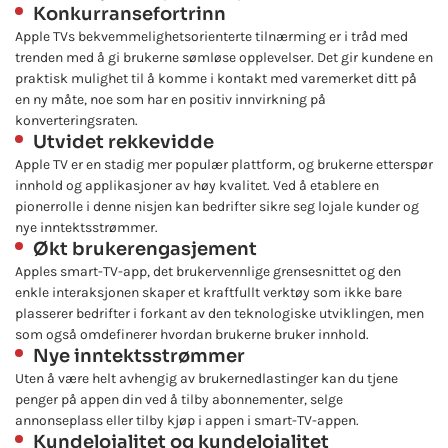
Konkurransefortrinn
Apple TVs bekvemmelighetsorienterte tilnærming er i tråd med
trenden med å gi brukerne sømløse opplevelser. Det gir kundene en
praktisk mulighet til å komme i kontakt med varemerket ditt på
en ny måte, noe som har en positiv innvirkning på
konverteringsraten.
Utvidet rekkevidde
Apple TV er en stadig mer populær plattform, og brukerne etterspør
innhold og applikasjoner av høy kvalitet. Ved å etablere en
pionerrolle i denne nisjen kan bedrifter sikre seg lojale kunder og
nye inntektsstrømmer.
Økt brukerengasjement
Apples smart-TV-app, det brukervennlige grensesnittet og den
enkle interaksjonen skaper et kraftfullt verktøy som ikke bare
plasserer bedrifter i forkant av den teknologiske utviklingen, men
som også omdefinerer hvordan brukerne bruker innhold.
Nye inntektsstrømmer
Uten å være helt avhengig av brukernedlastinger kan du tjene
penger på appen din ved å tilby abonnementer, selge
annonseplass eller tilby kjøp i appen i smart-TV-appen.
Kundelojalitet og kundelojalitet