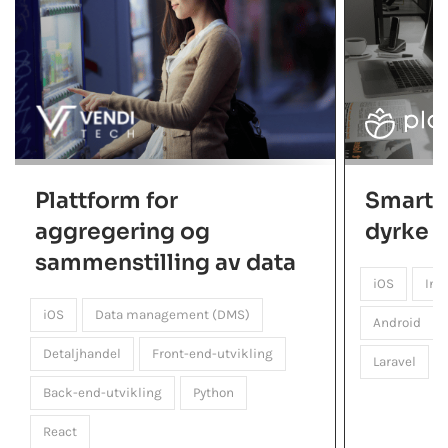
Plattform for
Smart 
aggregering og
dyrke p
sammenstilling av data
iOS
Inf
iOS
Data management (DMS)
Android
Detaljhandel
Front-end-utvikling
Laravel
Back-end-utvikling
Python
React