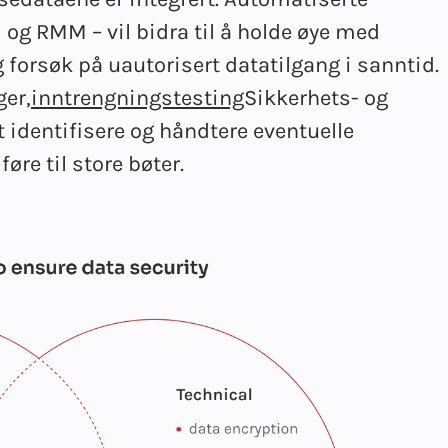
g RMM – vil bidra til å holde øye med
 forsøk på uautorisert datatilgang i sanntid.
er,
inntrengningstesting
Sikkerhets- og
t identifisere og håndtere eventuelle
re til store bøter.