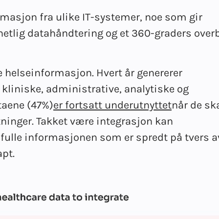
masjon fra ulike IT-systemer, noe som gir
hetlig datahåndtering og et 360-graders over
e helseinformasjon. Hvert år genererer
kliniske, administrative, analytiske og
taene (47%)
er fortsatt underutnyttet
når de sk
tninger. Takket være integrasjon kan
difulle informasjonen som er spredt på tvers a
apt.