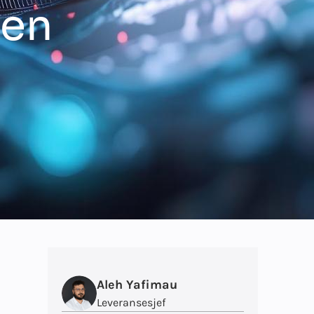
gen
Aleh Yafimau
Leveransesjef