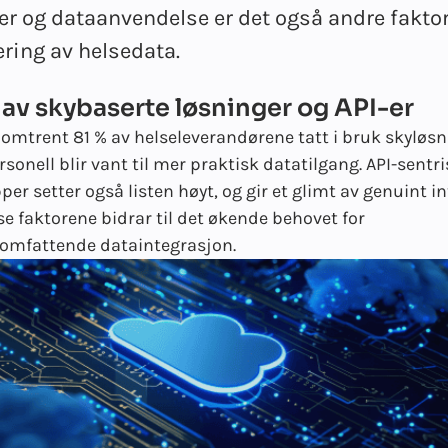
er og dataanvendelse er det også andre fakto
ering av helsedata.
 av skybaserte løsninger og API-er
omtrent 81 % av helseleverandørene tatt i bruk skyløsn
rsonell blir vant til mer praktisk datatilgang. API-sentr
er setter også listen høyt, og gir et glimt av genuint i
se faktorene bidrar til det økende behovet for
omfattende dataintegrasjon.