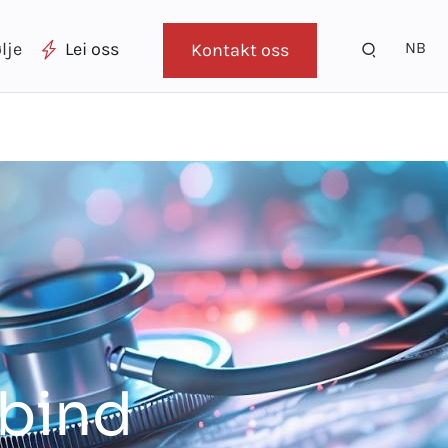
NB
lje
Lei oss
Kontakt oss
rbind