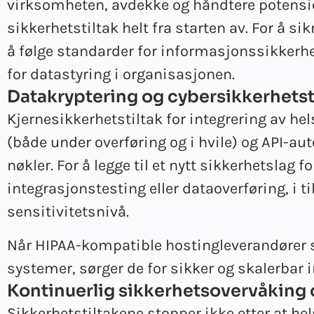
virksomheten, avdekke og håndtere potensie
sikkerhetstiltak helt fra starten av. For å 
å følge standarder for informasjonssikkerh
for datastyring i organisasjonen.
Datakryptering og cybersikkerhetst
Kjernesikkerhetstiltak for integrering av he
(både under overføring og i hvile) og API-a
nøkler. For å legge til et nytt sikkerhetslag
integrasjonstesting eller dataoverføring, i t
sensitivitetsnivå.
Når HIPAA-kompatible hostingleverandører so
systemer, sørger de for sikker og skalerbar i
Kontinuerlig sikkerhetsovervåking 
Sikkerhetstiltakene stopper ikke etter at he