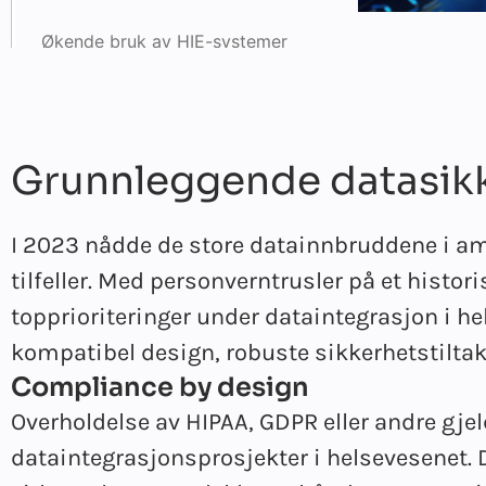
Økende bruk av HIE-systemer
Fremveksten av IoT-drevet
helseovervåking i sanntid
Grunnleggende datasik
Styrking av regelverket for
datasikkerhet
I 2023 nådde de store datainnbruddene i am
Bruk av blokkjede for
tilfeller. Med personverntrusler på et histo
datahåndtering
topprioriteringer under dataintegrasjon i h
kompatibel design, robuste sikkerhetstiltak
Compliance by design
Overholdelse av HIPAA, GDPR eller andre gjel
dataintegrasjonsprosjekter i helsevesenet. D