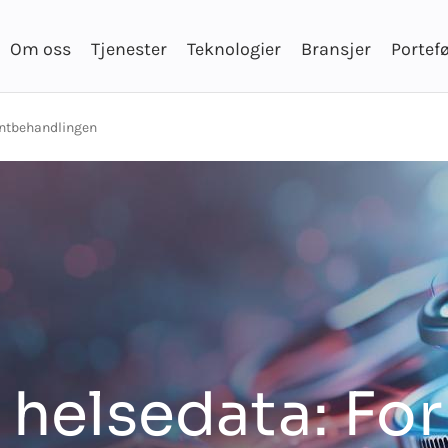
Om oss
Tjenester
Teknologier
Bransjer
Portefø
ientbehandlingen
 helsedata: Fo