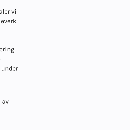
ler vi
meverk
ering
-
g under
 av