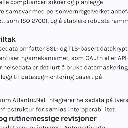
lle compliancerisikoer og planlegge
sikre samsvar med personvernregelverket anbefa
et, som ISO 27001, og å etablere robuste ram
iltak
lsedata omfatter SSL- og TLS-basert datakrypt
utentiseringsmekanismer, som OAuth eller API
 for helsedata er det lurt å bruke datamaskerin
illegg til datasegmentering basert på
m Atlantic.Net integrerer helsedata på tvers
nfrastruktur for sømløs interoperabilitet.
og rutinemessige revisjoner
lsedataene er integrert. Automatiserte