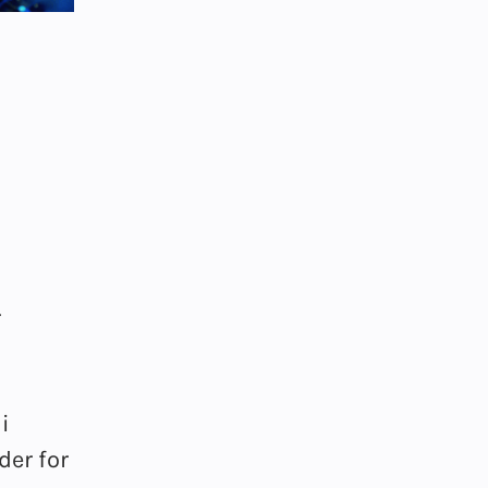
r
i
der for