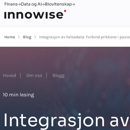
Finans
Data og AI
Biovitenskap
Home
Blog
Integrasjon av helsedata: Forbind prikkene i pas
Hoved
Om oss
Blogg
10 min lesing
Integrasjon av