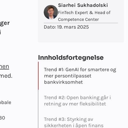
Siarhei Sukhadolski
FinTech Expert & Head of
Competence Center
nger
Dato:
19. mars 2025
i
Innholdsfortegnelse
nnen
Trend #1: GenAI for smartere og
 med.
mer persontilpasset
bankvirksomhet
Trend #2: Open banking går i
obale
retning av mer fleksibilitet
30
Trend #3: Styrking av
sikkerheten i åpen finans