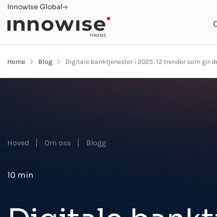
Innowise Global
FINANS
Home
Blog
Digitale banktjenester i 2025: 12 trender som gir d
Hoved
Om oss
Blogg
10 min