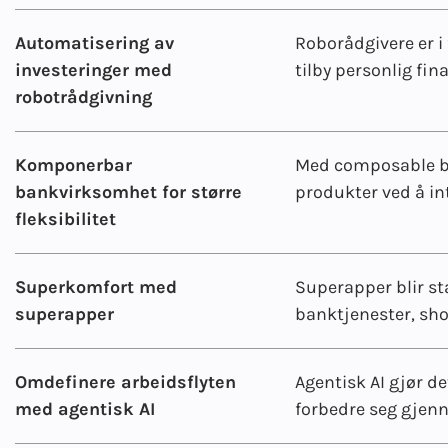
Automatisering av
Roborådgivere er i 
investeringer med
tilby personlig fin
robotrådgivning
Komponerbar
Med composable ba
bankvirksomhet for større
produkter ved å in
fleksibilitet
Superkomfort med
Superapper blir st
superapper
banktjenester, sho
Omdefinere arbeidsflyten
Agentisk AI gjør d
med agentisk AI
forbedre seg gjen