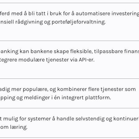
ferd med å bli tatt i bruk for å automatisere investerin
ansiell rådgivning og porteføljeforvaltning.
nking kan bankene skape fleksible, tilpassbare finans
tegrere modulære tjenester via API-er.
adig mer populære, og kombinerer flere tjenester som
pping og meldinger i én integrert plattform.
et mulig for systemer å handle selvstendig og kontinuer
nom læring.