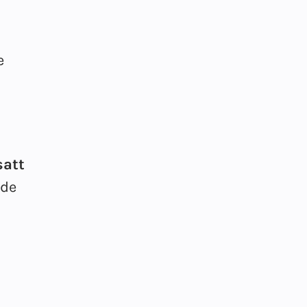
e
satt
 de