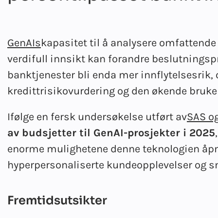
GenAIs
kapasitet til å analysere omfattende
verdifull innsikt kan forandre beslutningspro
banktjenester bli enda mer innflytelsesrik,
kredittrisikovurdering og den økende bruke
Ifølge en fersk undersøkelse utført av
SAS o
av budsjetter til GenAI-prosjekter i 2025
enorme mulighetene denne teknologien åpner
hyperpersonaliserte kundeopplevelser og sm
Fremtidsutsikter