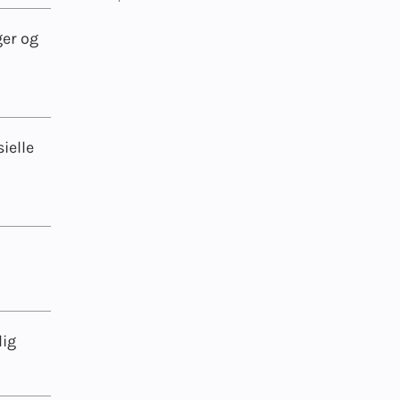
ger og
ielle
lig