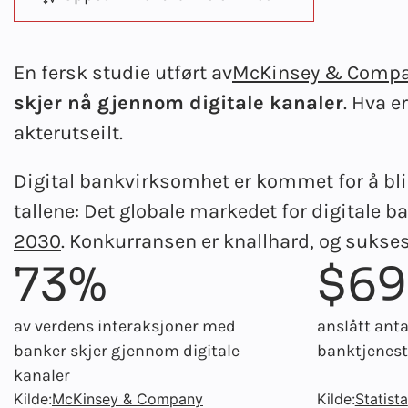
En fersk studie utført av
McKinsey & Comp
skjer nå gjennom digitale kanaler
. Hva e
akterutseilt.
Digital bankvirksomhet er kommet for å bli, 
tallene: Det globale markedet for digitale b
2030
. Konkurransen er knallhard, og sukse
73%
$69
av verdens interaksjoner med
anslått anta
banker skjer gjennom digitale
banktjeneste
kanaler
Kilde:
McKinsey & Company
Kilde:
Statista