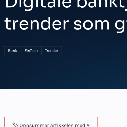
Digitale bankt
trender som g
Bank
FinTech
Trender
Oppsummer artikkelen med AI