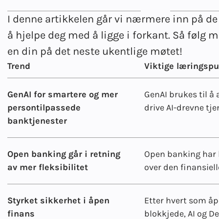
I denne artikkelen går vi nærmere inn på d
å hjelpe deg med å ligge i forkant. Så følg m
en din på det neste ukentlige møtet!
Trend
Viktige læringsp
GenAI for smartere og mer
GenAI brukes til å
persontilpassede
drive AI-drevne tje
banktjenester
Open banking går i retning
Open banking har b
av mer fleksibilitet
over den finansiel
Styrket sikkerhet i åpen
Etter hvert som åp
finans
blokkjede, AI og De