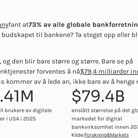
any
fant at
73% av alle globale bankforretni
r budskapet til bankene? Ta steget opp eller bl
og den blir bare større og større. Bare se på
anktjenester forventes å nå
$79,4 milliarder i
ss kommer av å lede an, ikke bare av å henge
.41M
$79.4B
ll brukere av digitale
anslått størrelse på det gl
r i USA i 2025
markedet for digital
bankvirksomhet innen 20
Kilde:
Forskning&Markets