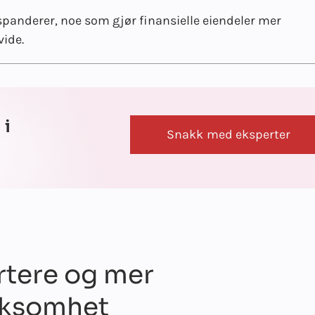
panderer, noe som gjør finansielle eiendeler mer
vide.
 i
Snakk med eksperter
rtere og mer
rksomhet