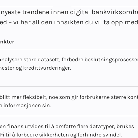
e nyeste trendene innen digital bankvirksomhe
ed – vi har all den innsikten du vil ta opp med
unkter
 analysere store datasett, forbedre beslutningsprosesse
nester og kredittvurderinger.
litt mer fleksibelt, noe som gir forbrukerne større kont
le informasjonen sin.
en finans utvides til å omfatte flere datatyper, brukes
Fi til å forbedre sikkerheten og forhindre svindel.