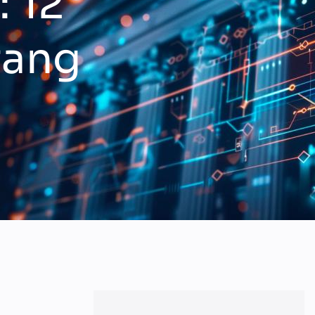
: 12
rang