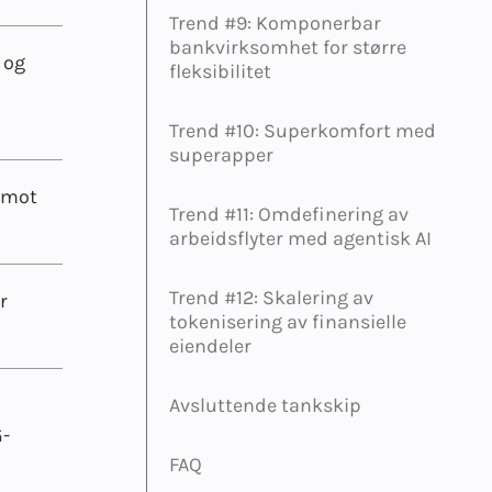
Trend #9: Komponerbar
bankvirksomhet for større
 og
fleksibilitet
Trend #10: Superkomfort med
superapper
e mot
Trend #11: Omdefinering av
arbeidsflyter med agentisk AI
Trend #12: Skalering av
r
tokenisering av finansielle
eiendeler
Avsluttende tankskip
G-
FAQ