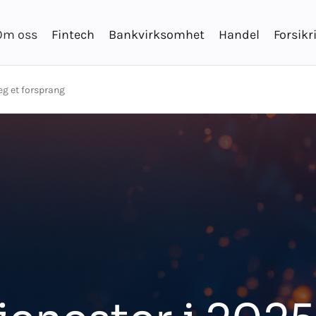
Om oss
Fintech
Bankvirksomhet
Handel
Forsikr
eg et forsprang