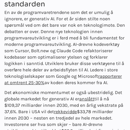
standarden
En av de programvaretrendene som det er umulig å
ignorere, er generativ AI. For et år siden stilte noen
spørsmål ved om det bare var nok en teknologimote. Den
debatten er over. Denne nye teknologien innen
programvareutvikling er i ferd med å bli fundamentet for
moderne programvareutvikling. AI-drevne kodeverktøy
som Cursor, Bolt.new og Claude Code refaktoriserer
kodebaser som optimaliserer ytelsen og forklarer
logikken i sanntid. Utviklere bruker disse verktøyene til å
overføre hele deler av arbeidsflyten til AI. Ledere i store
teknologiselskaper som Google og Microsoft
rapporterer
at omtrent 25-30%
av koden deres kommer fra AI.
Det økonomiske momentumet er også ubestridelig. Det
globale markedet for generativ AI er
anslått
til å nå
$109,37 milliarder innen 2030, med en årlig vekstrate på
37,6%. Bare i USA vil det
rekkevidde
$33,78 milliarder
innen 2030 – nesten en tredjedel av hele markedet.
Investorene ser hva som skjer – bare AI-drevne