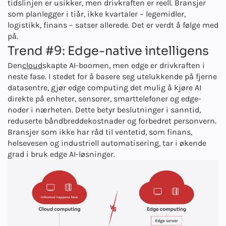
tidslinjen er usikker, men drivkraften er reell. Bransjer
som planlegger i tiår, ikke kvartaler – legemidler,
logistikk, finans – satser allerede. Det er verdt å følge med
på.
Trend #9: Edge-native intelligens
Den
cloud
skapte AI-boomen, men edge er drivkraften i
neste fase. I stedet for å basere seg utelukkende på fjerne
datasentre, gjør edge computing det mulig å kjøre AI
direkte på enheter, sensorer, smarttelefoner og edge-
noder i nærheten. Dette betyr beslutninger i sanntid,
reduserte båndbreddekostnader og forbedret personvern.
Bransjer som ikke har råd til ventetid, som finans,
helsevesen og industriell automatisering, tar i økende
grad i bruk edge AI-løsninger.