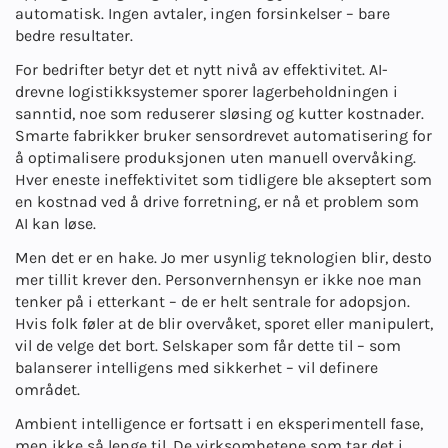
automatisk. Ingen avtaler, ingen forsinkelser – bare
bedre resultater.
For bedrifter betyr det et nytt nivå av effektivitet. AI-
drevne logistikksystemer sporer lagerbeholdningen i
sanntid, noe som reduserer sløsing og kutter kostnader.
Smarte fabrikker bruker sensordrevet automatisering for
å optimalisere produksjonen uten manuell overvåking.
Hver eneste ineffektivitet som tidligere ble akseptert som
en kostnad ved å drive forretning, er nå et problem som
AI kan løse.
Men det er en hake. Jo mer usynlig teknologien blir, desto
mer tillit krever den. Personvernhensyn er ikke noe man
tenker på i etterkant – de er helt sentrale for adopsjon.
Hvis folk føler at de blir overvåket, sporet eller manipulert,
vil de velge det bort. Selskaper som får dette til – som
balanserer intelligens med sikkerhet – vil definere
området.
Ambient intelligence er fortsatt i en eksperimentell fase,
men ikke så lenge til. De virksomhetene som tar det i