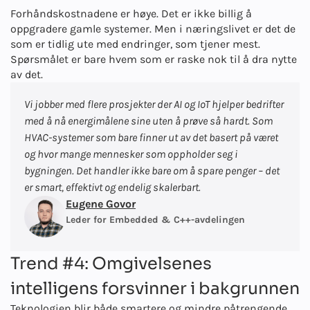
Forhåndskostnadene er høye. Det er ikke billig å
oppgradere gamle systemer. Men i næringslivet er det de
som er tidlig ute med endringer, som tjener mest.
Spørsmålet er bare hvem som er raske nok til å dra nytte
av det.
Vi jobber med flere prosjekter der AI og IoT hjelper bedrifter
med å nå energimålene sine uten å prøve så hardt. Som
HVAC-systemer som bare finner ut av det basert på været
og hvor mange mennesker som oppholder seg i
bygningen. Det handler ikke bare om å spare penger – det
er smart, effektivt og endelig skalerbart.
Eugene Govor
Leder for Embedded & C++-avdelingen
Trend #4: Omgivelsenes
intelligens forsvinner i bakgrunnen
Teknologien blir både smartere og mindre påtrengende.