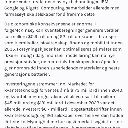
fremskynder utviklingen av nye behandlinger. IBM,
Google og Rigetti Computing samarbeider allerede med
farmasøytiske selskaper for å fremme dette.
De økonomiske konsekvensene er enorme. I
følge
McKinsey
kan kvanteberegninger generere verdier
for mellom $0,9 trillion og $2 trillion kroner i bransjer
som kjemikalier, biovitenskap, finans og mobilitet innen
2035. Forsyningskjeder kan optimaliseres på måter som
ikke er mulig i dag, finansiell modellering kan nå nye
presisjonsnivåer, og materialvitenskapen kan åpne for
gjennombrudd innen superledende materialer og neste
generasjons batterier.
Investeringene strømmer inn. Markedet for
kvanteteknologi forventes å nå $173 milliard innen 2040,
og kvanteberegninger alene vil bli verdsatt til mellom
$45 milliard og $131 milliard. I desember 2023 var det
allerede investert $6.7 milliard i oppstartsbedrifter innen
kvanteteknologi, og 261 selskaper over hele verden hadde
fått støtte. Myndighetene har også merket seg dette – de
globale statlige investeringene i kvanteberegninger har