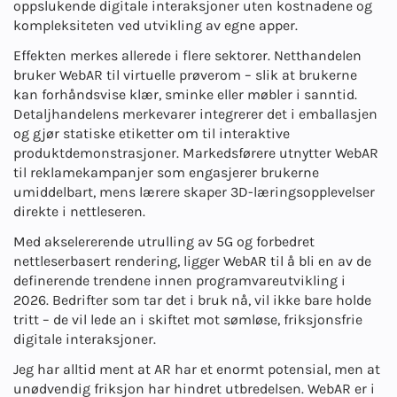
oppslukende digitale interaksjoner uten kostnadene og
kompleksiteten ved utvikling av egne apper.
Effekten merkes allerede i flere sektorer. Netthandelen
bruker WebAR til virtuelle prøverom – slik at brukerne
kan forhåndsvise klær, sminke eller møbler i sanntid.
Detaljhandelens merkevarer integrerer det i emballasjen
og gjør statiske etiketter om til interaktive
produktdemonstrasjoner. Markedsførere utnytter WebAR
til reklamekampanjer som engasjerer brukerne
umiddelbart, mens lærere skaper 3D-læringsopplevelser
direkte i nettleseren.
Med akselererende utrulling av 5G og forbedret
nettleserbasert rendering, ligger WebAR til å bli en av de
definerende trendene innen programvareutvikling i
2026
. Bedrifter som tar det i bruk nå, vil ikke bare holde
tritt – de vil lede an i skiftet mot sømløse, friksjonsfrie
digitale interaksjoner.
Jeg har alltid ment at AR har et enormt potensial, men at
unødvendig friksjon har hindret utbredelsen. WebAR er i