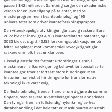
passert $42 milliarder. Samtidig sørger den akademiske
verden for en jevn tilgang på talenter, med 55
masterprogrammer i kvanteteknologi og 195
universiteter som driver kvanteforskningsgrupper.
Den vitenskapelige utviklingen går stadig raskere. Bare i
2022 ble det innvilget 4,763 kvanterelaterte patenter, og i
2023 ble det utgitt 42,155 forskningspublikasjoner på
feltet. Kappløpet mot kommersiell levedyktighet går
raskere enn folk flest er klar over.
Likevel gjenstår det fortsatt utfordringer. Ustabil
maskinvare, feilkorreksjon og behovet for spesialiserte
kvantealgoritmer er fortsatt store hindringer. Men
historien har vist at hindringene for transformativ
teknologi ikke varer evig.
De fleste teknologitrender handler om å gjøre de samme
tingene, men raskere. Kvanteberegninger er annerledes.
Den tvinger frem en fullstendig nytenkning av hva
databehandling i det hele tatt er. Maskinvaren er ustabil,