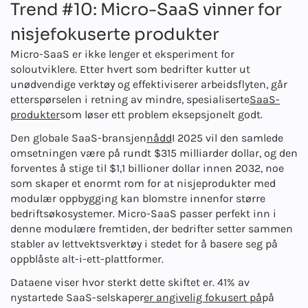
Trend #10: Micro-SaaS vinner for
nisjefokuserte produkter
Micro-SaaS er ikke lenger et eksperiment for
soloutviklere. Etter hvert som bedrifter kutter ut
unødvendige verktøy og effektiviserer arbeidsflyten, går
etterspørselen i retning av mindre, spesialiserte
SaaS-
produkter
som løser ett problem eksepsjonelt godt.
Den globale SaaS-bransjen
nådd
I 2025 vil den samlede
omsetningen være på rundt $315 milliarder dollar, og den
forventes å stige til $1,1 billioner dollar innen 2032, noe
som skaper et enormt rom for at nisjeprodukter med
modulær oppbygging kan blomstre innenfor større
bedriftsøkosystemer. Micro-SaaS passer perfekt inn i
denne modulære fremtiden, der bedrifter setter sammen
stabler av lettvektsverktøy i stedet for å basere seg på
oppblåste alt-i-ett-plattformer.
Dataene viser hvor sterkt dette skiftet er. 41% av
nystartede SaaS-selskaper
er angivelig fokusert på
på