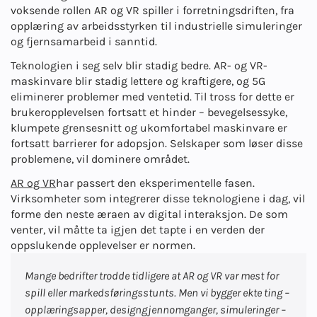
voksende rollen AR og VR spiller i forretningsdriften, fra
opplæring av arbeidsstyrken til industrielle simuleringer
og fjernsamarbeid i sanntid.
Teknologien i seg selv blir stadig bedre. AR- og VR-
maskinvare blir stadig lettere og kraftigere, og 5G
eliminerer problemer med ventetid. Til tross for dette er
brukeropplevelsen fortsatt et hinder – bevegelsessyke,
klumpete grensesnitt og ukomfortabel maskinvare er
fortsatt barrierer for adopsjon. Selskaper som løser disse
problemene, vil dominere området.
AR og VR
har passert den eksperimentelle fasen.
Virksomheter som integrerer disse teknologiene i dag, vil
forme den neste æraen av digital interaksjon. De som
venter, vil måtte ta igjen det tapte i en verden der
oppslukende opplevelser er normen.
Mange bedrifter trodde tidligere at AR og VR var mest for
spill eller markedsføringsstunts. Men vi bygger ekte ting –
opplæringsapper, designgjennomganger, simuleringer –