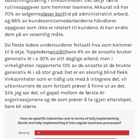
beslutningstaking i virksomheten. Det betyr færre
rutineoppgaver som hemmer teamene. Akkurat nå har
70% av selgerne
sløser bort
tid på administrativt arbeid,
og 66% av kundeservicemedarbeiderne håndterer
oppgaver som ikke er relatert til kundene. AI kan endre
dem på en vesentlig måte.
De fleste ledere undervurderer fortsatt hva som kommer
til å skje. Toppledere
anslått
bare 4% av de ansatte bruker
generativ AI i ≥ 30% av sitt daglige arbeid, men i
virkeligheten rapporterte 13% av de ansatte at de brukte
generativ AI i så stor grad. Det er en alvorlig blind flekk.
Virksomheter som er tidlig ute med å integrere det, vil
utkonkurrere de som fortsatt prøver å finne ut av det.
Slik jeg ser det, vil gapet mellom de første AI-
organisasjonene og de som prøver å ta igjen etterslepet,
bare bli større.