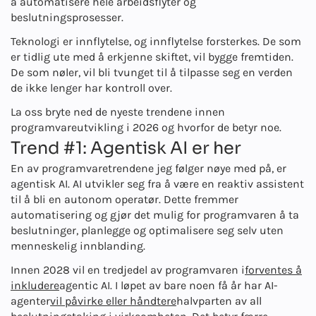
å automatisere hele arbeidsflyter og
beslutningsprosesser.
Teknologi er innflytelse, og innflytelse forsterkes. De som
er tidlig ute med å erkjenne skiftet, vil bygge fremtiden.
De som nøler, vil bli tvunget til å tilpasse seg en verden
de ikke lenger har kontroll over.
La oss bryte ned de nyeste trendene innen
programvareutvikling i
2026
og hvorfor de betyr noe.
Trend #1: Agentisk AI er her
En av programvaretrendene jeg følger nøye med på, er
agentisk AI. AI utvikler seg fra å være en reaktiv assistent
til å bli en autonom operatør. Dette fremmer
automatisering og gjør det mulig for programvaren å ta
beslutninger, planlegge og optimalisere seg selv uten
menneskelig innblanding.
Innen 2028 vil en tredjedel av programvaren i
forventes å
inkludere
agentic AI. I løpet av bare noen få år har AI-
agenter
vil påvirke eller håndtere
halvparten av all