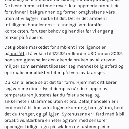
De beste fremskrittene krever ikke oppmerksomhet; de
forsvinner i bakgrunnen og former omgivelsene våre
uten at vi legger merke til det. Det er det ambient
intelligens handler om – teknologi som forstår
konteksten, forutser behov og handler før vi engang
tenker på å spørre.
Det globale markedet for ambient intelligence er
på
anslått
til å vokse til 172,32 milliarder USD innen 2032,
noe som gjenspeiler den økende bruken av AI-drevne
miljøer som sømløst tilpasser seg menneskelig atferd og
optimaliserer effektiviteten på tvers av bransjer.
Du kan allerede se at det tar form. Hjemmet ditt lærer
seg vanene dine – lyset dempes når du slapper av,
temperaturen justeres før du føler ubehag, og
sikkerheten strammes uten et ord. Detaljhandelen er i
ferd med å bli kassafri. Ingen skanning, bare gå inn, hent
det du trenger, og gå igjen. Sykehusene er i ferd med å bli
proaktive. Bærbare enheter og rom med sensorer
oppdager tidlige tegn på sykdom og justerer pleien