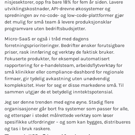
nisjesektorer, opp fra bare 18% for fem år siden. Lavere
utviklingskostnader, API-drevne økosystemer og
spredningen av no-code- og low-code-plattformer gjør
det mulig for små team å levere produksjonsklar
programvare uten bedriftsbudsjetter.
Micro-SaaS er også i tråd med dagens
forretningsprioriteringer. Bedrifter ønsker forutsigbare
priser, rask innføring og verktøy de faktisk bruker.
Fokuserte produkter, for eksempel automatisert
rapportering for e-handelsteam, arbeidsflytverktøy for
små klinikker eller compliance-dashbord for regionale
firmaer, gir tydelig avkastning uten unødvendig
kompleksitet. Hver for seg er disse markedene små. Til
sammen utgjør de et betydelig inntektspotensial.
Jeg ser denne trenden med egne øyne. Stadig flere
organisasjoner går bort fra systemer som passer for alle,
og etterspør i stedet målrettede verktøy som løser
spesifikke utfordringer – og som kan bygges, distribueres
og tas i bruk raskere.