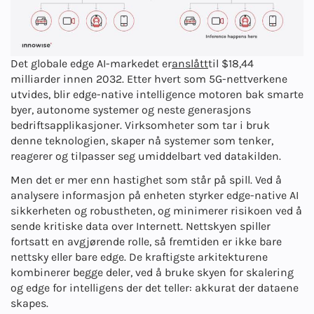
Det globale edge AI-markedet er
anslått
til $18,44
milliarder innen 2032. Etter hvert som 5G-nettverkene
utvides, blir edge-native intelligence motoren bak smarte
byer, autonome systemer og neste generasjons
bedriftsapplikasjoner. Virksomheter som tar i bruk
denne teknologien, skaper nå systemer som tenker,
reagerer og tilpasser seg umiddelbart ved datakilden.
Men det er mer enn hastighet som står på spill. Ved å
analysere informasjon på enheten styrker edge-native AI
sikkerheten og robustheten, og minimerer risikoen ved å
sende kritiske data over Internett. Nettskyen spiller
fortsatt en avgjørende rolle, så fremtiden er ikke bare
nettsky eller bare edge. De kraftigste arkitekturene
kombinerer begge deler, ved å bruke skyen for skalering
og edge for intelligens der det teller: akkurat der dataene
skapes.