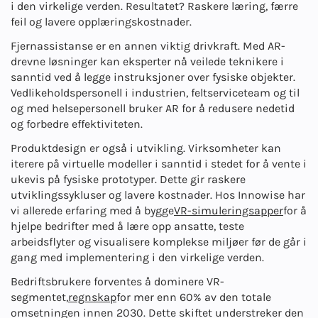
i den virkelige verden. Resultatet? Raskere læring, færre
feil og lavere opplæringskostnader.
Fjernassistanse er en annen viktig drivkraft. Med AR-
drevne løsninger kan eksperter nå veilede teknikere i
sanntid ved å legge instruksjoner over fysiske objekter.
Vedlikeholdspersonell i industrien, feltserviceteam og til
og med helsepersonell bruker AR for å redusere nedetid
og forbedre effektiviteten.
Produktdesign er også i utvikling. Virksomheter kan
iterere på virtuelle modeller i sanntid i stedet for å vente i
ukevis på fysiske prototyper. Dette gir raskere
utviklingssykluser og lavere kostnader. Hos Innowise har
vi allerede erfaring med å bygge
VR-simuleringsapper
for å
hjelpe bedrifter med å lære opp ansatte, teste
arbeidsflyter og visualisere komplekse miljøer før de går i
gang med implementering i den virkelige verden.
Bedriftsbrukere forventes å dominere VR-
segmentet,
regnskap
for mer enn 60% av den totale
omsetningen innen 2030. Dette skiftet understreker den