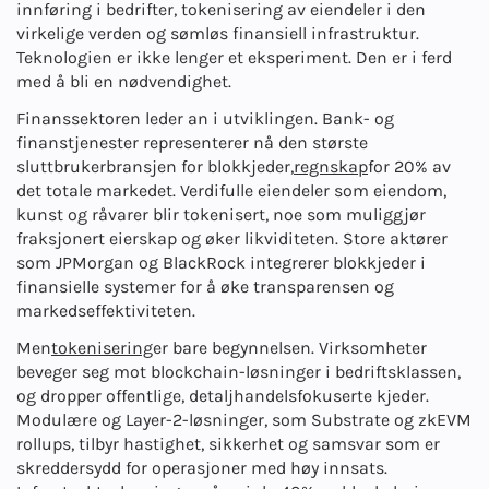
innføring i bedrifter, tokenisering av eiendeler i den
virkelige verden og sømløs finansiell infrastruktur.
Teknologien er ikke lenger et eksperiment. Den er i ferd
med å bli en nødvendighet.
Finanssektoren leder an i utviklingen. Bank- og
finanstjenester representerer nå den største
sluttbrukerbransjen for blokkjeder,
regnskap
for 20% av
det totale markedet. Verdifulle eiendeler som eiendom,
kunst og råvarer blir tokenisert, noe som muliggjør
fraksjonert eierskap og øker likviditeten. Store aktører
som JPMorgan og BlackRock integrerer blokkjeder i
finansielle systemer for å øke transparensen og
markedseffektiviteten.
Men
tokenisering
er bare begynnelsen. Virksomheter
beveger seg mot blockchain-løsninger i bedriftsklassen,
og dropper offentlige, detaljhandelsfokuserte kjeder.
Modulære og Layer-2-løsninger, som Substrate og zkEVM
rollups, tilbyr hastighet, sikkerhet og samsvar som er
skreddersydd for operasjoner med høy innsats.