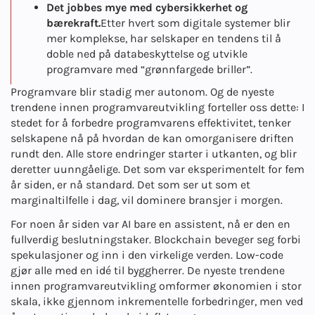
Det jobbes mye med cybersikkerhet og
bærekraft.
Etter hvert som digitale systemer blir
mer komplekse, har selskaper en tendens til å
doble ned på databeskyttelse og utvikle
programvare med “grønnfargede briller”.
Programvare blir stadig mer autonom. Og de nyeste
trendene innen programvareutvikling forteller oss dette: I
stedet for å forbedre programvarens effektivitet, tenker
selskapene nå på hvordan de kan omorganisere driften
rundt den. Alle store endringer starter i utkanten, og blir
deretter uunngåelige. Det som var eksperimentelt for fem
år siden, er nå standard. Det som ser ut som et
marginaltilfelle i dag, vil dominere bransjer i morgen.
For noen år siden var AI bare en assistent, nå er den en
fullverdig beslutningstaker. Blockchain beveger seg forbi
spekulasjoner og inn i den virkelige verden. Low-code
gjør alle med en idé til byggherrer. De nyeste trendene
innen programvareutvikling omformer økonomien i stor
skala, ikke gjennom inkrementelle forbedringer, men ved