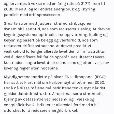
og forventes å vokse med en årlig rate på 31,7% frem til
2030. Med AI og IoT endres energibruk og -styring
parallelt med driftsprosessene.
Smarte strømnett justerer strømdistribusjonen
dynamisk i sanntid, noe som reduserer sløsing. AI-drevne
bygningssystemer optimaliserer oppvarming, kjøling og
belysning basert på belegg og værforhold, noe som
reduserer driftskostnadene. AI-drevet prediktivt
vedlikehold forlenger allerede levetiden til infrastruktur
ved å identifisere feil før de oppstår. Resultatet? Lavere
kostnader, lengre levetid for eiendelene og etterlevelse av
lover og regler uten hodepine.
Myndighetene tar dette på alvor. FNs klimapanel (IPCC)
har satt et klart mål om karbonnøytralitet innen 2050.
For å nå disse målene må bedriftene tenke nytt når det
gjelder datainfrastruktur. AI-optimaliserte strømnett,
kjøling av datasentre ved nedsenking i væske og
energieffektive AI-brikker er allerede i ferd med å bli
utforsket for å redusere energiforbruket.