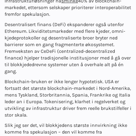
Infrastrukturløsninger nå
sminke
40% av blockchain-
markedet, ettersom selskaper prioriterer interoperabilitet
fremfor spekulasjon.
Desentralisert finans (DeFi) ekspanderer også utenfor
Ethereum. Likviditetsmarkeder med flere kjeder, omni-
kjedeprotokoller og desentraliserte broer bryter ned
barrierer som en gang fragmenterte økosystemet.
Fremveksten av CeDeFi (centralized-decentralized
finance) hjelper tradisjonelle institusjoner med å gå over
til blokkjededrevne systemer uten å overhale alt på én
gang.
Blockchain-bruken er ikke lenger hypotetisk. USA er
fortsatt det største blockchain-markedet i Nord-Amerika,
mens Tyskland, Storbritannia, Spania, Frankrike og Italia
leder an i Europa. Tokenisering, klarhet i regelverket og
utvikling av infrastruktur driver frem reelle brukstilfeller i
stor skala.
Slik jeg ser det, vil blokkjedens største innvirkning ikke
komme fra spekulasjon – den vil komme fra