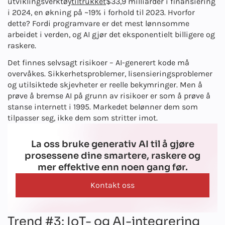
utviklingsverktøy
tiltrukket
$33,9 milliarder i finansiering
i 2024, en økning på ~19% i forhold til 2023. Hvorfor
dette? Fordi programvare er det mest lønnsomme
arbeidet i verden, og AI gjør det eksponentielt billigere og
raskere.
Det finnes selvsagt risikoer – AI-generert kode må
overvåkes. Sikkerhetsproblemer, lisensieringsproblemer
og utilsiktede skjevheter er reelle bekymringer. Men å
prøve å bremse AI på grunn av risikoer er som å prøve å
stanse internett i 1995. Markedet belønner dem som
tilpasser seg, ikke dem som stritter imot.
La oss bruke generativ AI til å gjøre
prosessene dine smartere, raskere og
mer effektive enn noen gang før.
Kontakt oss
Trend #3: IoT- og AI-integrering