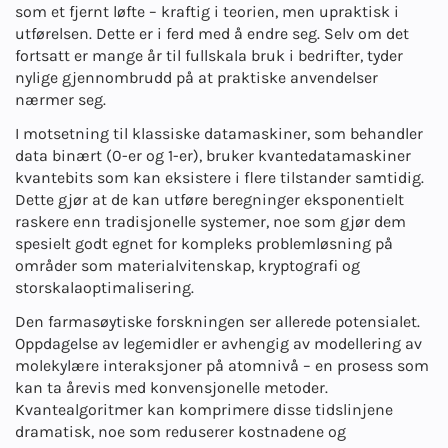
som et fjernt løfte – kraftig i teorien, men upraktisk i
utførelsen. Dette er i ferd med å endre seg. Selv om det
fortsatt er mange år til fullskala bruk i bedrifter, tyder
nylige gjennombrudd på at praktiske anvendelser
nærmer seg.
I motsetning til klassiske datamaskiner, som behandler
data binært (0-er og 1-er), bruker kvantedatamaskiner
kvantebits som kan eksistere i flere tilstander samtidig.
Dette gjør at de kan utføre beregninger eksponentielt
raskere enn tradisjonelle systemer, noe som gjør dem
spesielt godt egnet for kompleks problemløsning på
områder som materialvitenskap, kryptografi og
storskalaoptimalisering.
Den farmasøytiske forskningen ser allerede potensialet.
Oppdagelse av legemidler er avhengig av modellering av
molekylære interaksjoner på atomnivå – en prosess som
kan ta årevis med konvensjonelle metoder.
Kvantealgoritmer kan komprimere disse tidslinjene
dramatisk, noe som reduserer kostnadene og