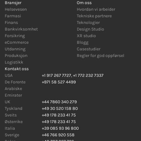
Bransjer
Om oss
Helsevesen
Hvordan vi arbeider
Farmasi
Tekniske partnere
Finans
Teknologier
Bankvirksomhet
Design Studio
Forsikring
XR studio
eCommerce
Blogg
Utdanning
Casestudier
Produksjon
Regler for god oppførsel
Logistikk
Kontakt oss
USA
+1 917 267 7727
,
+1 772 232 7337
De Forente
+971 58 527 4499
Arabiske
Emirater
UK
+44 7860 340 279
Tyskland
+49 30 520 158 80
Sveits
+49 178 233 41 75
Østerrike
+49 178 233 41 75
Italia
+39 085 93 96 800
Sverige
+46 766 920 558