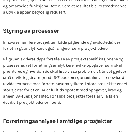
og omarbeide funksjonaliteten. Som et resultat ble kostnadene ved
å utvikle appen betydelig redusert.
Styring av prosesser
Innowise har flere prosjekter (både pågående og avsluttede) der
forretningsanalytikere også fungerer som prosjektledere.
På grunn av deres dype forståelse av prosjektspesifikasjonene og
prosessene, vet forretningsanalytikere hvilke oppgaver som skal
prioriteres og hvordan de skal løse visse problemer. Når det gjelder
små utviklingsteam (rundt 5-7 personer), anbefaler vi i Innowise å
utvide teamene med forretningsanalytikere. I store prosjekter er det
stor sjanse for at en BA er fulltids opptatt med oppgaver, krav og
annen BA-funksjonalitet. For slike prosjekter foreslår vi å få en
dedikert prosjektleder om bord.
Forretningsanalyse i smidige prosjekter