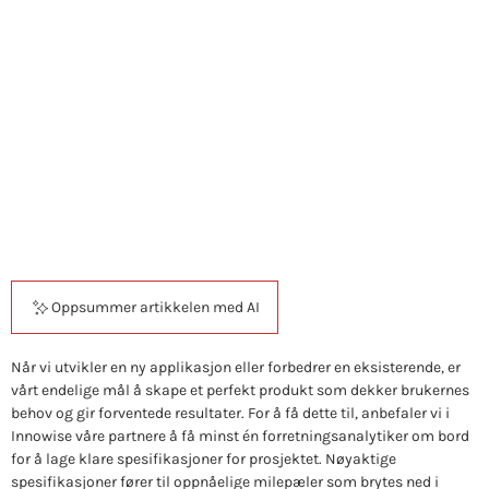
sannsynligvis vil
mislykkes uten
en BA-spesialist
Oppsummer artikkelen med AI
Når vi utvikler en ny applikasjon eller forbedrer en eksisterende, er
vårt endelige mål å skape et perfekt produkt som dekker brukernes
behov og gir forventede resultater.
For å få dette til, anbefaler vi i
Innowise våre partnere å få minst én forretningsanalytiker om bord
for å lage klare spesifikasjoner for prosjektet. Nøyaktige
spesifikasjoner fører til oppnåelige milepæler som brytes ned i