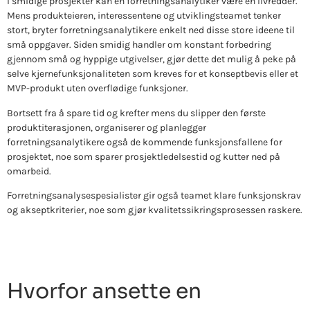
I smidige prosjekter kan en forretningsanalytiker være en livredder.
Mens produkteieren, interessentene og utviklingsteamet tenker
stort, bryter forretningsanalytikere enkelt ned disse store ideene til
små oppgaver. Siden smidig handler om konstant forbedring
gjennom små og hyppige utgivelser, gjør dette det mulig å peke på
selve kjernefunksjonaliteten som kreves for et konseptbevis eller et
MVP-produkt uten overflødige funksjoner.
Bortsett fra å spare tid og krefter mens du slipper den første
produktiterasjonen, organiserer og planlegger
forretningsanalytikere også de kommende funksjonsfallene for
prosjektet, noe som sparer prosjektledelsestid og kutter ned på
omarbeid.
Forretningsanalysespesialister gir også teamet klare funksjonskrav
og akseptkriterier, noe som gjør kvalitetssikringsprosessen raskere.
Hvorfor ansette en