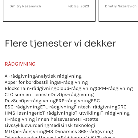
Dmitry Nazarevich
Feb 23, 2023
Dmitry Nazarevich
Flere tjenester vi dekker
RÅDGIVNING
AI-rådgivning
Analytisk rådgivning
Apper for bordbestilling
BI-rådgivning
Blockchain-rådgivning
Cloud-rådgivning
CRM-rådgivning
CTO som en tjeneste
DevOps-rådgivning
DevSecOps-rådgivning
ERP-rådgivning
ESG
ESG-rådgivning
ETL-rådgivning
Fintech-rådgivning
GRC
HMS-løsninger
IoT-rådgivning
IoT-utvikling
IT-rådgivning
IT-rådgivning innen helsevesenet
IT-støtte
Livssyklusvurdering
Medisinsk teknologi
MLOps-rådgivning
MS Dynamics 365-rådgivning
Odoo-konsulenttjenester
Rådgivning i AWS-skyen