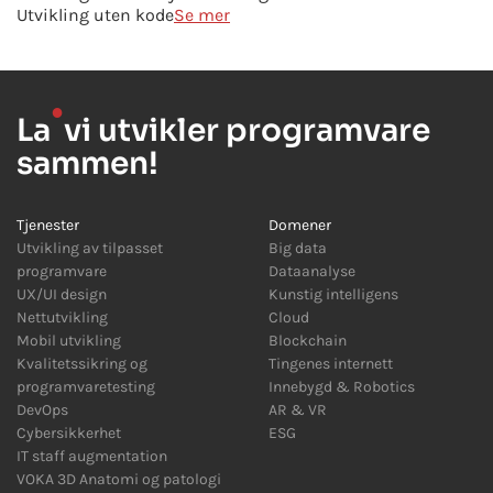
Utvikling uten kode
Se mer
●
La
vi utvikler programvare
sammen!
Tjenester
Domener
Utvikling av tilpasset
Big data
programvare
Dataanalyse
UX/UI design
Kunstig intelligens
Nettutvikling
Cloud
Mobil utvikling
Blockchain
Kvalitetssikring og
Tingenes internett
programvaretesting
Innebygd
&
Robotics
DevOps
AR
&
VR
Cybersikkerhet
ESG
IT staff augmentation
VOKA 3D Anatomi og patologi