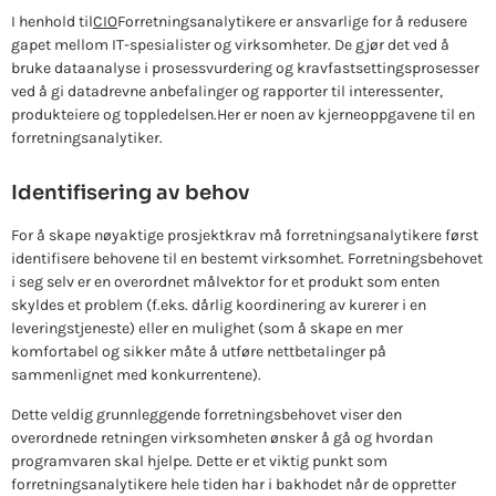
I henhold til
CIO
Forretningsanalytikere er ansvarlige for å redusere
gapet mellom IT-spesialister og virksomheter. De gjør det ved å
bruke dataanalyse i prosessvurdering og kravfastsettingsprosesser
ved å gi datadrevne anbefalinger og rapporter til interessenter,
produkteiere og toppledelsen.
Her er noen av kjerneoppgavene til en
forretningsanalytiker.
Identifisering av behov
For å skape nøyaktige prosjektkrav må forretningsanalytikere først
identifisere behovene til en bestemt virksomhet. Forretningsbehovet
i seg selv er en overordnet målvektor for et produkt som enten
skyldes et problem (f.eks. dårlig koordinering av kurerer i en
leveringstjeneste) eller en mulighet (som å skape en mer
komfortabel og sikker måte å utføre nettbetalinger på
sammenlignet med konkurrentene).
Dette veldig grunnleggende forretningsbehovet viser den
overordnede retningen virksomheten ønsker å gå og hvordan
programvaren skal hjelpe. Dette er et viktig punkt som
forretningsanalytikere hele tiden har i bakhodet når de oppretter