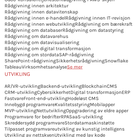
Rådgivning innen arkitektur
Rådgivning innen datavitenskap
Rådgivning innen e-handel
Rådgivning innen IT-revisjon
Rådgivning innen webutvikling
Rådgivning om bærekraft
Rådgivning om databaser
Rådgivning om datastyring
Rådgivning om datavarehus
Rådgivning om datavisualisering
Rådgivning om digital transformasjon
Rådgivning om stordata
SAP-rådgivning
SharePoint-rådgivning
Sikkerhetsrådgivning
Snowflake
Tableau
Virksomhetsanalyse
Se mer
UTVIKLING
AR/VR-utvikling
Backend-utvikling
Blockchain
CMS
CRM-utvikling
Cybersikkerhet
Digital transformasjon
ERP
Fastvare
Front-end-utvikling
Hodeløst CMS
Innebygd programvare
Kvalitetsstyring
Mobilapper
MVP-utvikling
Nettutvikling
Oppgradering av eldre apper
Programvare for bedrifter
RPA
SaaS-utvikling
Skreddersydd programvare
Stordatamaskinstøtte
Tilpasset programvare
utvikling av kunstig intelligens
Utvikling av nettskyen
Utvikling med lav kode