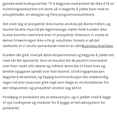
ganske bred funksjonalitet. Til å begynne med ønsket de ikke å få en
forretningsanalytiker om bord, så vi begynte å jobbe bare med en
prosjektleder, en designer og flere programvareutviklere.
Det viste seg at prosjektet ikke kunne utvikles på denne måten, og
teamet brukte mye tid på regelmessige møter fordi kunden ikke
kunne komme med klare krav til prosjektet. Ettersom vi visste at
denne tilnærmingen ikke ville gi resultater, foreslo vi på det
sterkeste at vi skulle samarbeide med en av våre
Business Analisten
.
Kunden vår gikk med på dette eksperimentet og begynte å jobbe tett
med vår BA-spesialist. Som et resultat ble de positivt overrasket
over hvor raskt alle ideene og målene deres ble til klare krav og
direkte oppgaver spredt over hele teamet. Utviklingsprosessen
begynte å akselerere, og hyppig kommunikasjon ble unødvendig.
Ingen tid eller ressurser gikk tapt som følge av misforståelser fra
det tidspunktet, og prosjektet utvikler seg aktivt.
Foreløpig er produktet ute av betaversjon, og vi jobber med å legge
til nye funksjoner og moduler for å bygge et helt økosystem for
produktet.