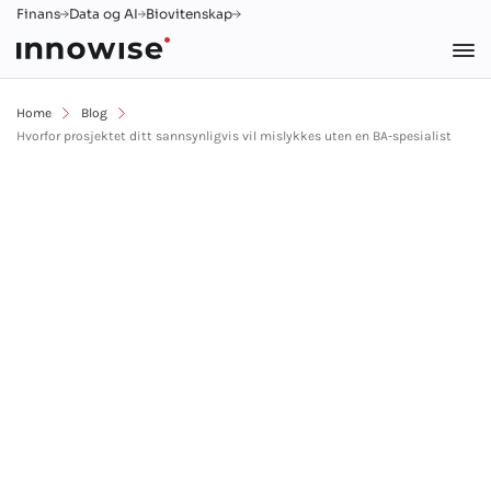
Finans
Data og AI
Biovitenskap
Home
Blog
Hvorfor prosjektet ditt sannsynligvis vil mislykkes uten en BA-spesialist
Hoved
Om oss
Blogg
5 min lesing
Hvorfor
prosjektet ditt