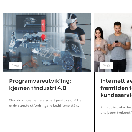
Blogg
Blogg
Programvareutvikling:
Internett av
kjernen i industri 4.0
fremtiden f
kundeservi
Skal du implementere smart produksjon? Her
er de største utfordringene bedriftene står
Finn ut hvordan bedr
overfor, og hvordan de kan overvinnes.
analysere brukeratf
forbedre det digita