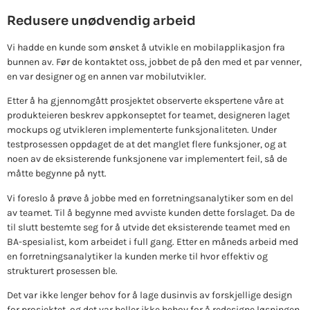
Redusere unødvendig arbeid
Vi hadde en kunde som ønsket å utvikle en mobilapplikasjon fra
bunnen av. Før de kontaktet oss, jobbet de på den med et par venner,
en var designer og en annen var mobilutvikler.
Etter å ha gjennomgått prosjektet observerte ekspertene våre at
produkteieren beskrev appkonseptet for teamet, designeren laget
mockups og utvikleren implementerte funksjonaliteten. Under
testprosessen oppdaget de at det manglet flere funksjoner, og at
noen av de eksisterende funksjonene var implementert feil, så de
måtte begynne på nytt.
Vi foreslo å prøve å jobbe med en forretningsanalytiker som en del
av teamet. Til å begynne med avviste kunden dette forslaget. Da de
til slutt bestemte seg for å utvide det eksisterende teamet med en
BA-spesialist, kom arbeidet i full gang. Etter en måneds arbeid med
en forretningsanalytiker la kunden merke til hvor effektiv og
strukturert prosessen ble.
Det var ikke lenger behov for å lage dusinvis av forskjellige design
for prosjektet, og det var heller ikke behov for å redesigne løsningen