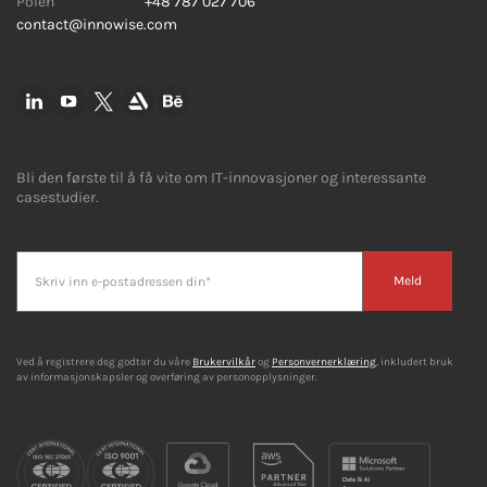
Polen
+48 787 027 706
contact@innowise.com
Bli den første til å få vite om IT-innovasjoner og interessante
casestudier.
Meld
Ved å registrere deg godtar du våre
Brukervilkår
og
Personvernerklæring
, inkludert bruk
av informasjonskapsler og overføring av personopplysninger.