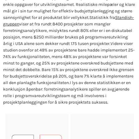
enkle oppgaver for utviklingsteamet. Realistiske milepæler og klare
mål gir i sin tur mulighet for effektiv budsjettplanlegging og større
sannsynlighet for at produktet blir vellykket.
Statistikk fra
Standish-
gruppen
viser at fra rundt 8400 prosjekter som mangler
forretningsanalytikere, mislyktes rundt 80% eller er i en diskutabel
posisjon, mens $250 milliarder brukes på programvareutvikling
årlig i USA alene som dekker rundt 175 tusen prosjekter.
Videre viser
studien ovenfor at 49% av prosjektene bare hadde implementert 25-
74% av funksjonaliteten, mens 48% av prosjektene var forsinket
minst to ganger, og 25% av prosjektene overskred budsjettene med
minst det dobbelte. Bare 15% av prosjektene overskred ikke grensen
for budsjettoverskridelse på 20%, og bare 7% klarte å implementere
all den planlagte funksjonaliteten.
I lys av denne statistikken er en
konklusjon åpenbar: forretningsanalytikere spiller en avgjørende
rolle i programvareutviklingsteam og må involveres i
prosjektplanleggingen for å sikre prosjektets suksess.