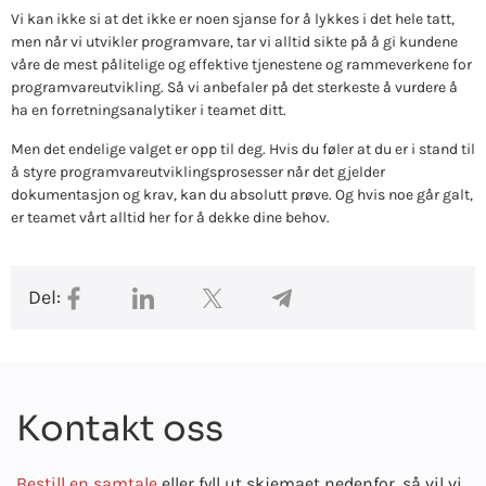
Vi kan ikke si at det ikke er noen sjanse for å lykkes i det hele tatt,
men når vi utvikler programvare, tar vi alltid sikte på å gi kundene
våre de mest pålitelige og effektive tjenestene og rammeverkene for
programvareutvikling. Så vi anbefaler på det sterkeste å vurdere å
ha en forretningsanalytiker i teamet ditt.
Men det endelige valget er opp til deg. Hvis du føler at du er i stand til
å styre programvareutviklingsprosesser når det gjelder
dokumentasjon og krav, kan du absolutt prøve. Og hvis noe går galt,
er teamet vårt alltid her for å dekke dine behov.
Del:
Kontakt oss
Bestill en samtale
eller fyll ut skjemaet nedenfor, så vil vi