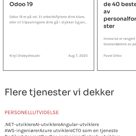
Odoo 19
de 40 best
av
Odoo 19 er på vei. Er arbeidsflytene dine klare,
personalfo
eller vil tilpasningene dine gå i stykker (igjen)?
ster
Her er den smarte måten å gjøre det på.
Innowise er rangert
leverandørene av p
verdensbasis når de
talentløsninger og
Kiryl Drabysheuski
Aug 7, 2025
Pavel Orlov
Flere tjenester vi dekker
PERSONELLUTVIDELSE
.NET-utviklere
AI-utviklere
Angular-utviklere
AWS-ingeniører
Azure utviklere
CTO som en tjeneste