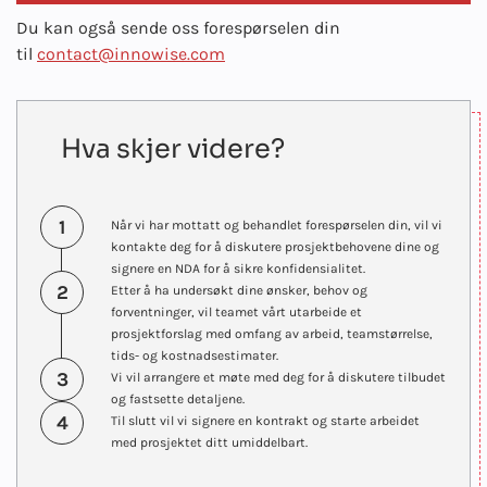
Du kan også sende oss forespørselen din
til
contact@innowise.com
Hva skjer videre?
1
Når vi har mottatt og behandlet forespørselen din, vil vi
kontakte deg for å diskutere prosjektbehovene dine og
signere en NDA for å sikre konfidensialitet.
2
Etter å ha undersøkt dine ønsker, behov og
forventninger, vil teamet vårt utarbeide et
prosjektforslag med omfang av arbeid, teamstørrelse,
tids- og kostnadsestimater.
3
Vi vil arrangere et møte med deg for å diskutere tilbudet
og fastsette detaljene.
4
Til slutt vil vi signere en kontrakt og starte arbeidet
med prosjektet ditt umiddelbart.