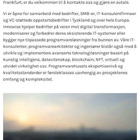
Frankfurt, er du velkommen til å kontakte oss og gjøre en avtale.
Vi er åpne for samarbeid med bedrifter, SMB-er, IT-konsulentfirmaer
og VC-støttede oppstartsbedrifter i Tyskland og over hele Europa.
Innowise hjelper bedrifter på veien mot digital transformasjon,
moderniserer og forbedrer deres eksisterende IT-systemer eller
bygger nye tilpassede programvareløsninger fra bunnen av. Våre IT-
konsulenter, programvarearkitekter og ingeniører bistår også med å
utvikle og implementere avanserte teknologiløsninger basert på
kunstig intelligens, datavitenskap, blockchain, NFT, virtuell og
utvidet virkelighet osv. Programvarehusets ekspertisenivå og
kvalitetsstandarder er førsteklasses uavhengig av prosjektenes
omfang og kompleksitet.