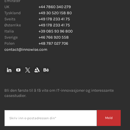
Emirater
UK
+44 7860 340 279
Tyskland
+49 30 520 158 80
Sveits
+49 178 233 41 75
Østerrike
+49 178 233 41 75
Italia
+39 085 93 96 800
Sverige
+46 766 920 558
Polen
+48 787 027 706
contact@innowise.com
Bli den første til å få vite om IT-innovasjoner og interessante
casestudier.
Meld