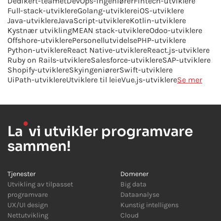
Dedikert-teamet
DevOps-ingeniører
Fintech-utviklere
Full-stack-utviklere
Golang-utviklere
iOS-utviklere
Java-utviklere
JavaScript-utviklere
Kotlin-utviklere
Kystnær utvikling
MEAN stack-utviklere
Odoo-utviklere
Offshore-utviklere
Personellutvidelse
PHP-utviklere
Python-utviklere
React Native-utviklere
React.js-utviklere
Ruby on Rails-utviklere
Salesforce-utviklere
SAP-utviklere
Shopify-utviklere
Skyingeniører
Swift-utviklere
UiPath-utviklere
Utviklere til leie
Vue.js-utviklere
Se mer
●
La
vi utvikler programvare
sammen!
Tjenester
Domener
Utvikling av tilpasset
Big data
programvare
Dataanalyse
UX/UI design
Kunstig intelligens
Nettutvikling
Cloud