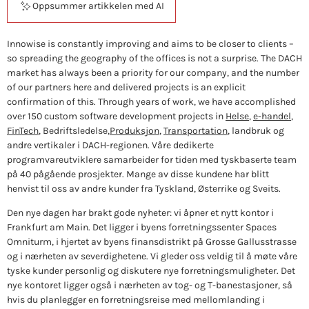
Oppsummer artikkelen med AI
Innowise is constantly improving and aims to be closer to clients –
so spreading the geography of the offices is not a surprise. The DACH
market has always been a priority for our company, and the number
of our partners here and delivered projects is an explicit
confirmation of this. Through years of work, we have accomplished
over 150 custom software development projects in
Helse
,
e-handel
,
FinTech
, Bedriftsledelse,
Produksjon
,
Transportation
, landbruk og
andre vertikaler i DACH-regionen. Våre dedikerte
programvareutviklere samarbeider for tiden med tyskbaserte team
på 40 pågående prosjekter. Mange av disse kundene har blitt
henvist til oss av andre kunder fra Tyskland, Østerrike og Sveits.
Den nye dagen har brakt gode nyheter: vi åpner et nytt kontor i
Frankfurt am Main. Det ligger i byens forretningssenter Spaces
Omniturm, i hjertet av byens finansdistrikt på Grosse Gallusstrasse
og i nærheten av severdighetene. Vi gleder oss veldig til å møte våre
tyske kunder personlig og diskutere nye forretningsmuligheter. Det
nye kontoret ligger også i nærheten av tog- og T-banestasjoner, så
hvis du planlegger en forretningsreise med mellomlanding i