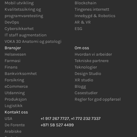
Mobil utvikling
Blockchain
Kvalitetssikring og
Tingenes internett
programvaretesting
Innebygd
&
Robotics
DevOps
AR
&
VR
Cybersikkerhet
ESG
IT staff augmentation
VOKA 3D Anatomi og patologi
Bransjer
Om oss
Helsevesen
Hvordan vi arbeider
Farmasi
Tekniske partnere
Finans
Teknologier
Bankvirksomhet
Design Studio
Forsikring
XR studio
eCommerce
Blogg
Utdanning
Casestudier
Produksjon
Regler for god oppførsel
Logistikk
Kontakt oss
USA
+1 917 267 7727
,
+1 772 232 7337
De Forente
+971 58 527 4499
Arabiske