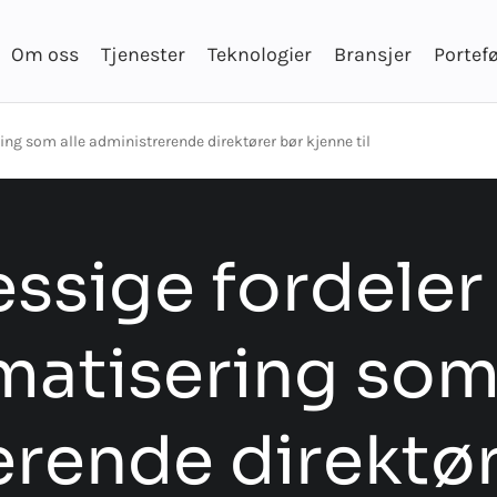
Om oss
Tjenester
Teknologier
Bransjer
Portefø
ng som alle administrerende direktører bør kjenne til
ssige fordeler
matisering so
erende direktø