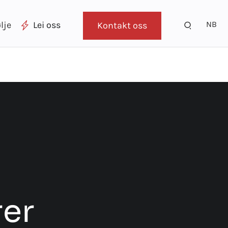
NB
lje
Lei oss
Kontakt oss
m
rer