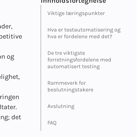
Innholdsfortegnelse
Viktige læringspunkter
der,
Hva er testautomatisering og
petitive
hva er fordelene med det?
De tre viktigste
on og
forretningsfordelene med
automatisert testing
lighet,
Rammeverk for
beslutningstakere
eringen
Avslutning
tater.
ing; det
FAQ