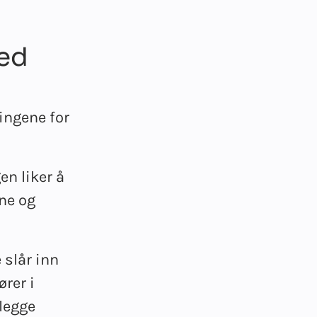
med
tingene for
en liker å
ne og
 slår inn
rer i
elegge