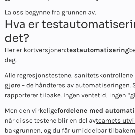
La oss begynne fra grunnen av.
Hva er testautomatiseri
det?
Her er kortversjonen:
testautomatisering
be
deg.
Alle regresjonstestene, sanitetskontrollene 
gjøre – de håndteres av automatiseringen. 
rapporterer tilbake. Ingen ventetid, ingen “
Men den virkelige
fordelene med automatis
når disse testene blir en del av
teamets utv
bakgrunnen, og du får umiddelbar tilbakemel