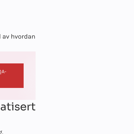
el av hvordan
QA-
atisert
g.