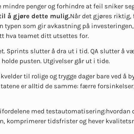
e mindre penger og forhindre at feil sniker seg
il å gjøre dette mulig.
Når det gjøres riktig,
Den typen som gir avkastning på investeringen,
t hva teamet ditt utsettes for.
 Sprints slutter å dra ut i tid. QA slutter å v
holde pusten. Utgivelser går ut i tide.
kvelder til rolige og trygge dager bare ved å 
atene er alltid de samme: færre forsinkelser,
i
fordelene med testautomatisering:
hvordan 
 komprimerer tidsfrister og hever kvalitets