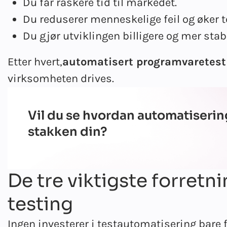
Du får raskere tid til markedet.
Du reduserer menneskelige feil og øker 
Du gjør utviklingen billigere og mer stabi
Etter hvert,
automatisert programvaretest
virksomheten drives.
Vil du se hvordan automatiserin
stakken din?
De tre viktigste forret
testing
Ingen investerer i testautomatisering bare f