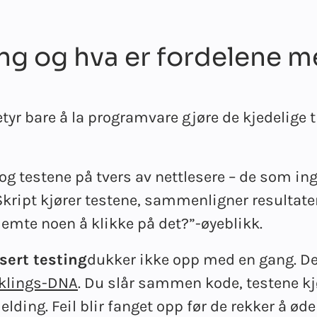
ng og hva er fordelene 
tyr bare å la programvare gjøre de kjedelige 
og testene på tvers av nettlesere – de som ing
Skript kjører testene, sammenligner resultate
glemte noen å klikke på det?”-øyeblikk.
ert testing
dukker ikke opp med en gang. De
iklings-DNA
. Du slår sammen kode, testene kjø
ding. Feil blir fanget opp før de rekker å ød