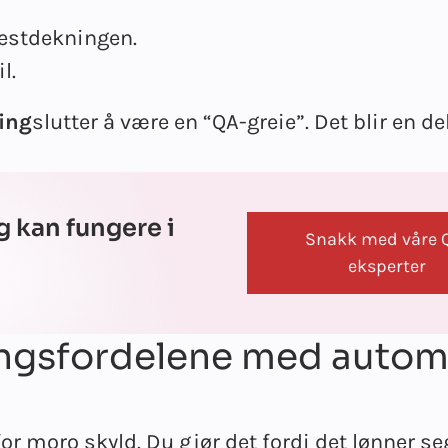
testdekningen.
l.
ing
slutter å være en “QA-greie”. Det blir en d
g kan fungere i
Snakk med våre 
eksperter
ningsfordelene med autom
or moro skyld. Du gjør det fordi det lønner se