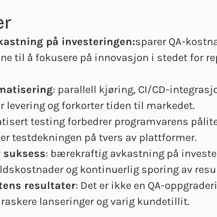
er
kastning på investeringen:
sparer QA-kostna
e til å fokusere på innovasjon i stedet for re
matisering
: parallell kjøring, CI/CD-integrasj
levering og forkorter tiden til markedet.
tisert testing forbedrer programvarens pålite
er testdekningen på tvers av plattformer.
r suksess
: bærekraftig avkastning på invest
ldskostnader og kontinuerlig sporing av resul
ens resultater
: Det er ikke en QA-oppgrader
raskere lanseringer og varig kundetillit.