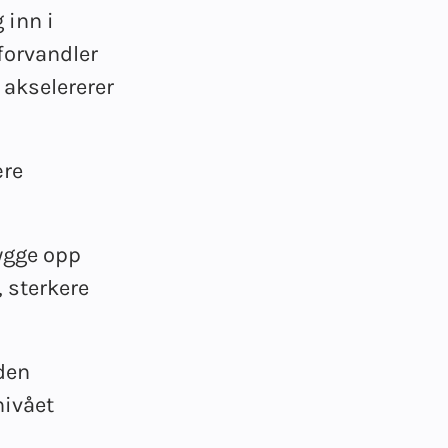
 inn i
 forvandler
 akselererer
ære
bygge opp
 sterkere
den
nivået