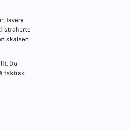
r, lavere
 distraherte
den skalaen
lit. Du
å faktisk