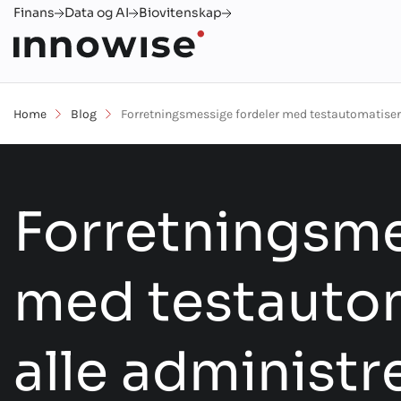
Finans
Data og AI
Biovitenskap
Home
Blog
Forretningsmessige fordeler med testautomatiseri
Forretningsme
med testauto
alle administr