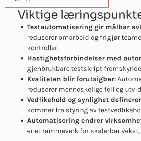
Viktige læringspunkt
Testautomatisering gir målbar av
reduserer omarbeid og frigjør teamen
kontroller.
Hastighetsforbindelser med auto
gjenbrukbare testskript fremskynder 
Kvaliteten blir forutsigbar
: Automa
reduserer menneskelige feil og utvid
Vedlikehold og synlighet definere
kommer fra styring av testvedlikeho
Automatisering endrer virksomhet
er et rammeverk for skalerbar vekst, 