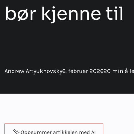
bør kjenne til
Andrew Artyukhovsky
6. februar 2026
20 min å l
Oppsummer artikkelen med AI