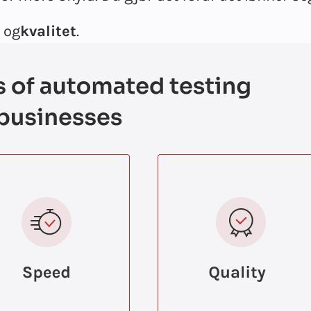
, og
kvalitet
.